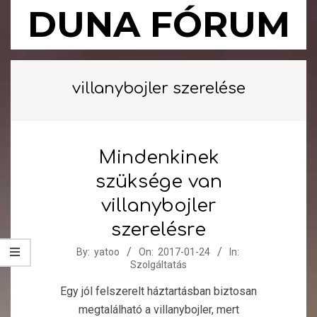
Skip
DUNA FÓRUM
to
content
Primary
Navigation
villanybojler szerelése
Menu
Mindenkinek
szüksége van
villanybojler
szerelésre
2017-
By:
yatoo
On:
2017-01-24
In:
Szolgáltatás
01-
24
Egy jól felszerelt háztartásban biztosan
megtalálható a villanybojler, mert