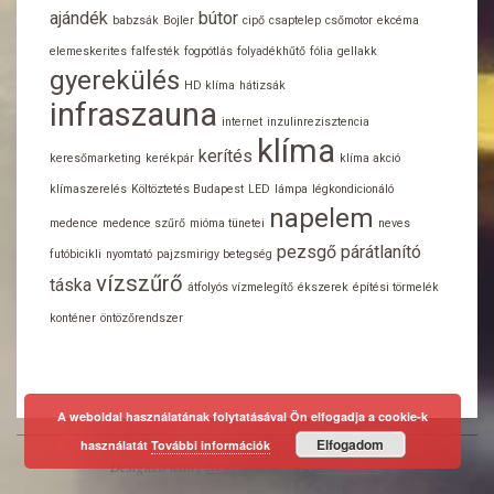
ajándék
bútor
babzsák
Bojler
cipő
csaptelep
csőmotor
ekcéma
elemeskerites
falfesték
fogpótlás
folyadékhűtő
fólia
gellakk
gyerekülés
HD klíma
hátizsák
infraszauna
internet
inzulinrezisztencia
klíma
kerítés
keresőmarketing
kerékpár
klíma akció
klímaszerelés
Költöztetés Budapest
LED
lámpa
légkondicionáló
napelem
medence
medence szűrő
mióma tünetei
neves
pezsgő
párátlanító
futóbicikli
nyomtató
pajzsmirigy betegség
vízszűrő
táska
átfolyós vízmelegítő
ékszerek
építési törmelék
konténer
öntözőrendszer
A weboldal használatának folytatásával Ön elfogadja a cookie-k
Elfogadom
használatát
További információk
Designed using
Neux
. Powered by
WordPress
.