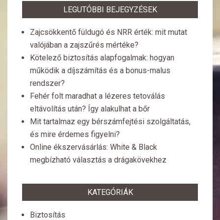
LEGUTÓBBI BEJEGYZÉSEK
Zajcsökkentő füldugó és NRR érték: mit mutat
valójában a zajszűrés mértéke?
Kötelező biztosítás alapfogalmak: hogyan
működik a díjszámítás és a bonus-malus
rendszer?
Fehér folt maradhat a lézeres tetoválás
eltávolítás után? Így alakulhat a bőr
Mit tartalmaz egy bérszámfejtési szolgáltatás,
és mire érdemes figyelni?
Online ékszervásárlás: White & Black
megbízható választás a drágakövekhez
KATEGÓRIÁK
Biztosítás