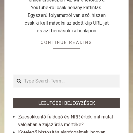
YouTube-ról csak néhány kattintás.
Egyszerű folyamatról van szó, hiszen
csak ki kell másolni az adott klip URL-jét
és azt bemásolni a honlapon
CONTINUE READING
Search
LEGUTÓBBI BEJEGYZÉSEK
Zajcsökkentő füldugó és NRR érték: mit mutat
valójában a zajszűrés mértéke?
Kötelező biztosítás alapfogalmak: hogyan