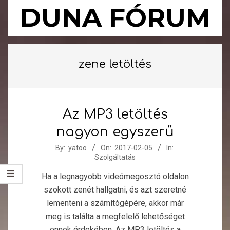
Skip
DUNA FÓRUM
to
content
Primary
Navigation
zene letöltés
Menu
Az MP3 letöltés
nagyon egyszerű
2017-
By:
yatoo
On:
2017-02-05
In:
Szolgáltatás
02-
05
Ha a legnagyobb videómegosztó oldalon
szokott zenét hallgatni, és azt szeretné
lementeni a számítógépére, akkor már
meg is találta a megfelelő lehetőséget
ennek érdekében. Az MP3 letöltés a