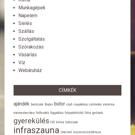
Munkagépek
Napelem
Síelés
Szállás
Szolgáltatás
Szórakozás
Vásárlás
Víz
Webáruház
CÍMKÉK
ajándék
bútor
babzsák
Bojler
cipő
csaptelep
csőmotor
ekcéma
elemeskerites
falfesték
fogpótlás
folyadékhűtő
fólia
gellakk
gyerekülés
HD klíma
hátizsák
infraszauna
internet
inzulinrezisztencia