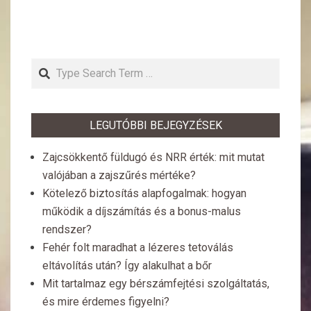
Search
LEGUTÓBBI BEJEGYZÉSEK
Zajcsökkentő füldugó és NRR érték: mit mutat
valójában a zajszűrés mértéke?
Kötelező biztosítás alapfogalmak: hogyan
működik a díjszámítás és a bonus-malus
rendszer?
Fehér folt maradhat a lézeres tetoválás
eltávolítás után? Így alakulhat a bőr
Mit tartalmaz egy bérszámfejtési szolgáltatás,
és mire érdemes figyelni?