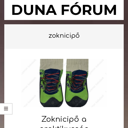
Skip
DUNA FÓRUM
to
content
Primary
Navigation
zoknicipő
Menu
Zoknicipő a