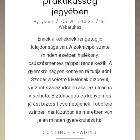
praktikusság
jegyében
2017-
By:
yatoo
On:
2017-10-25
In:
Webáruház
10-
25
Ennek a kelléknek rengeteg jó
tulajdonsága van. A zoknicipő szinte
minden esetben hajlékony,
csúszásmentes talppal rendelkezik. A
gyerekre nagyon könnyen rá tudja adni.
Szobai viseletre kiválónak bizonyul,
viszont száraz időben akár az utcán is
viselhető. Biztonságos és kényelmes
járást biztosít csemetéjének. Többféle
színben, mintázatban és méretben van
jelen minden gyerekruházattal
CONTINUE READING