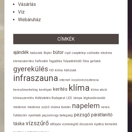
Vásárlás
Víz
Webáruház
CÍMKÉK
ajándék
bútor
babzsák
Bojler
cipő
csaptelep
csőmotor
ekcéma
elemeskerites
falfesték
fogpótlás
folyadékhűtő
fólia
gellakk
gyerekülés
HD klíma
hátizsák
infraszauna
internet
inzulinrezisztencia
klíma
kerítés
keresőmarketing
kerékpár
klíma akció
klímaszerelés
Költöztetés Budapest
LED
lámpa
légkondicionáló
napelem
medence
medence szűrő
mióma tünetei
neves
pezsgő
párátlanító
futóbicikli
nyomtató
pajzsmirigy betegség
vízszűrő
táska
átfolyós vízmelegítő
ékszerek
építési törmelék