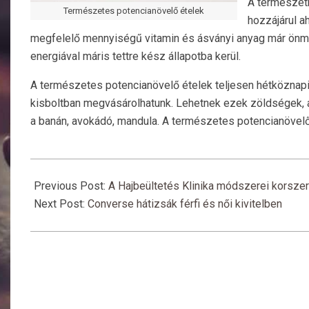
A természetb
Természetes potencianövelő ételek
hozzájárul a
megfelelő mennyiségű vitamin és ásványi anyag már önma
energiával máris tettre kész állapotba kerül.
A természetes potencianövelő ételek teljesen hétköznapia
kisboltban megvásárolhatunk. Lehetnek ezek zöldségek, am
a banán, avokádó, mandula. A természetes potencianövelő é
2021-
01-
Previous Post:
A Hajbeültetés Klinika módszerei korsze
23
Next Post:
Converse hátizsák férfi és női kivitelben