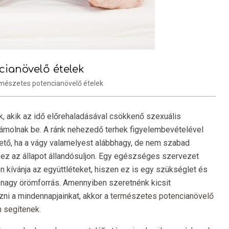
cianövelő ételek
mészetes potencianövelő ételek
, akik az idő előrehaladásával csökkenő szexuális
ámolnak be. A ránk nehezedő terhek figyelembevételével
hető, ha a vágy valamelyest alábbhagy, de nem szabad
 ez az állapot állandósuljon. Egy egészséges szervezet
 kívánja az együttléteket, hiszen ez is egy szükséglet és
 nagy örömforrás. Amennyiben szeretnénk kicsit
ni a mindennapjainkat, akkor a
természetes potencianövelő
n segítenek
.