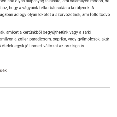
en sok olyan alapanyag található, ami valamilyen módon, de
hhoz, hogy a vágyaink felkorbácsolásra kerüljenek. A
gában ad egy olyan löketet a szervezetnek, ami feltöltődve
k, amiket a kertünkből begyűjthetünk vagy a sarki
ilyen a zeller, paradicsom, paprika, vagy gyümölcsök, akár
telek egyik jól ismert változat az osztriga is.
rűek