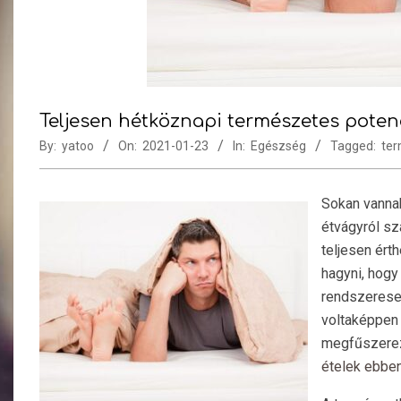
Teljesen hétköznapi természetes poten
By:
yatoo
On:
2021-01-23
In:
Egészség
Tagged:
ter
Sokan vannak
étvágyról sz
teljesen ért
hagyni, hogy
rendszeresen
voltaképpen
megfűszerez
ételek ebbe