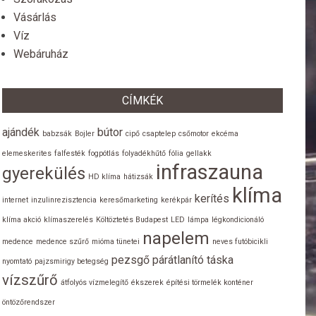
Vásárlás
Víz
Webáruház
CÍMKÉK
ajándék
bútor
babzsák
Bojler
cipő
csaptelep
csőmotor
ekcéma
elemeskerites
falfesték
fogpótlás
folyadékhűtő
fólia
gellakk
infraszauna
gyerekülés
HD klíma
hátizsák
klíma
kerítés
internet
inzulinrezisztencia
keresőmarketing
kerékpár
klíma akció
klímaszerelés
Költöztetés Budapest
LED
lámpa
légkondicionáló
napelem
medence
medence szűrő
mióma tünetei
neves futóbicikli
pezsgő
párátlanító
táska
nyomtató
pajzsmirigy betegség
vízszűrő
átfolyós vízmelegítő
ékszerek
építési törmelék konténer
öntözőrendszer