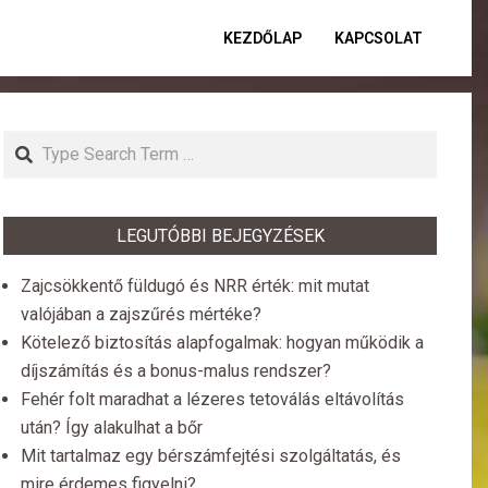
KEZDŐLAP
KAPCSOLAT
Primar
Naviga
Menu
Search
LEGUTÓBBI BEJEGYZÉSEK
Zajcsökkentő füldugó és NRR érték: mit mutat
valójában a zajszűrés mértéke?
Kötelező biztosítás alapfogalmak: hogyan működik a
díjszámítás és a bonus-malus rendszer?
Fehér folt maradhat a lézeres tetoválás eltávolítás
után? Így alakulhat a bőr
Mit tartalmaz egy bérszámfejtési szolgáltatás, és
mire érdemes figyelni?