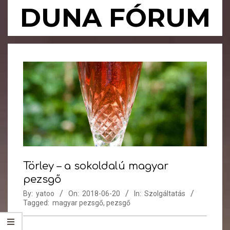
Skip
DUNA FÓRUM
to
content
Primary
Navigation
Menu
Törley – a sokoldalú magyar
pezsgő
By:
yatoo
On:
2018-06-20
In:
Szolgáltatás
Tagged:
magyar pezsgő
,
pezsgő