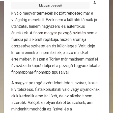
A
Magyar pezsgő
kiváló magyar termékek között rengeteg már a
világhírig menetelt. Ezek nem a külföldi társaik jó
utánzatai, hanem nagyszerű és autentikus
árucikkek. A
finom magyar pezsgő szintén
nem a
francia jól sikerült replikája, hiszen aromája
összetéveszthetetlen és különleges. Volt ideje
kiforrni ennek a finom italnak, a szó mindkét
értelmében, hiszen a Törley már majdnem másfél
évszázada kápráztatja el a pezsgő fogyasztókat a
finomabbnál-finomabb típusaival.
A magyar pezsgő ezért lehet édes, száraz, luxus
kivitelezésű, fiatalkorúaknak való vagy olyanoknak,
akik kedvelik eme ital ízét, de az alkoholt nem
szeretik. Valójában olyan italról beszélünk, ami
mindenkit meghódít az ízével és a