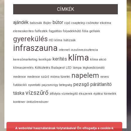
CÍMKÉK
ajándék
bútor
babzsák
Bojler
cipő
csaptelep
csőmotor
ekcéma
elemeskerites
falfesték
fogpótlás
folyadékhűtő
fólia
gellakk
gyerekülés
HD klíma
hátizsák
infraszauna
internet
inzulinrezisztencia
klíma
kerítés
keresőmarketing
kerékpár
klíma akció
klímaszerelés
Költöztetés Budapest
LED
lámpa
légkondicionáló
napelem
medence
medence szűrő
mióma tünetei
neves
pezsgő
párátlanító
futóbicikli
nyomtató
pajzsmirigy betegség
vízszűrő
táska
átfolyós vízmelegítő
ékszerek
építési törmelék
konténer
öntözőrendszer
A weboldal használatának folytatásával Ön elfogadja a cookie-k