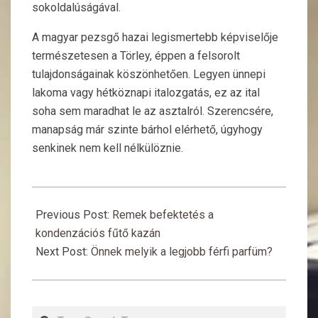
sokoldalúságával.
A magyar pezsgő hazai legismertebb képviselője
természetesen a Törley, éppen a felsorolt
tulajdonságainak köszönhetően. Legyen ünnepi
lakoma vagy hétköznapi italozgatás, ez az ital
soha sem maradhat le az asztalról. Szerencsére,
manapság már szinte bárhol elérhető, úgyhogy
senkinek nem kell nélkülöznie.
2018-
06-
Previous Post:
Remek befektetés a
20
kondenzációs fűtő kazán
Next Post:
Önnek melyik a legjobb férfi parfüm?
Search