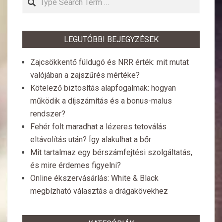
LEGUTÓBBI BEJEGYZÉSEK
Zajcsökkentő füldugó és NRR érték: mit mutat
valójában a zajszűrés mértéke?
Kötelező biztosítás alapfogalmak: hogyan
működik a díjszámítás és a bonus-malus
rendszer?
Fehér folt maradhat a lézeres tetoválás
eltávolítás után? Így alakulhat a bőr
Mit tartalmaz egy bérszámfejtési szolgáltatás,
és mire érdemes figyelni?
Online ékszervásárlás: White & Black
megbízható választás a drágakövekhez