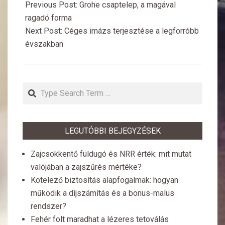
08-
Previous Post:
Grohe csaptelep, a magával
06
ragadó forma
Next Post:
Céges imázs terjesztése a legforróbb
évszakban
Search
LEGUTÓBBI BEJEGYZÉSEK
Zajcsökkentő füldugó és NRR érték: mit mutat
valójában a zajszűrés mértéke?
Kötelező biztosítás alapfogalmak: hogyan
működik a díjszámítás és a bonus-malus
rendszer?
Fehér folt maradhat a lézeres tetoválás