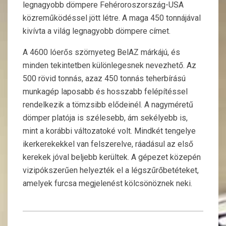
legnagyobb dömpere Fehéroroszország-USA
közreműködéssel jött létre. A maga 450 tonnájával
kivívta a világ legnagyobb dömpere címet.
A 4600 lóerős szörnyeteg BelAZ márkájú, és
minden tekintetben különlegesnek nevezhető. Az
500 rövid tonnás, azaz 450 tonnás teherbírású
munkagép laposabb és hosszabb felépítéssel
rendelkezik a tömzsibb elődeinél. A nagyméretű
dömper platója is szélesebb, ám sekélyebb is,
mint a korábbi változatoké volt. Mindkét tengelye
ikerkerekekkel van felszerelve, ráadásul az első
kerekek jóval beljebb kerültek. A gépezet közepén
vizipókszerűen helyezték el a légszűrőbetéteket,
amelyek furcsa megjelenést kölcsönöznek neki.
2017-