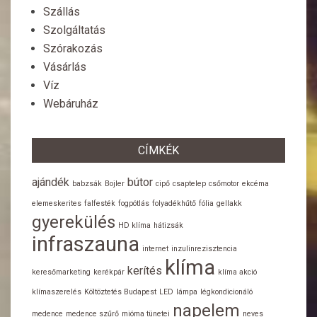
Szállás
Szolgáltatás
Szórakozás
Vásárlás
Víz
Webáruház
CÍMKÉK
ajándék
bútor
babzsák
Bojler
cipő
csaptelep
csőmotor
ekcéma
elemeskerites
falfesték
fogpótlás
folyadékhűtő
fólia
gellakk
gyerekülés
HD klíma
hátizsák
infraszauna
internet
inzulinrezisztencia
klíma
kerítés
keresőmarketing
kerékpár
klíma akció
klímaszerelés
Költöztetés Budapest
LED
lámpa
légkondicionáló
napelem
medence
medence szűrő
mióma tünetei
neves