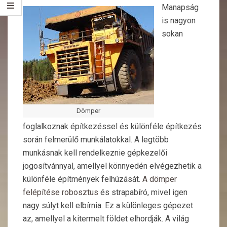
Manapság
is nagyon
sokan
Dömper
foglalkoznak építkezéssel és különféle építkezés
során felmerülő munkálatokkal. A legtöbb
munkásnak kell rendelkeznie gépkezelői
jogosítvánnyal, amellyel könnyedén elvégezhetik a
különféle építmények felhúzását.
A dömper
felépítése robosztus
és strapabíró, mivel igen
nagy súlyt kell elbírnia. Ez a különleges gépezet
az, amellyel a kitermelt földet elhordják. A világ