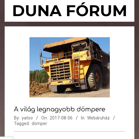
Skip
DUNA FÓRUM
to
content
Primary
Navigation
Menu
A világ legnagyobb dömpere
By:
yatoo
On:
2017-08-06
In:
Webáruház
Tagged:
dömper