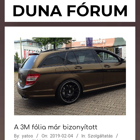
Skip
DUNA FÓRUM
to
content
Primary
Navigation
Menu
A 3M fólia már bizonyított
By:
yatoo
On:
2019-02-04
In:
Szolgáltatás