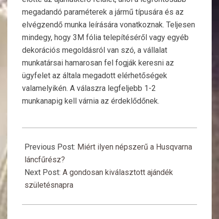
megadandó paraméterek a jármű típusára és az
elvégzendő munka leírására vonatkoznak. Teljesen
mindegy, hogy 3M fólia telepítéséről vagy egyéb
dekorációs megoldásról van szó, a vállalat
munkatársai hamarosan fel fogják keresni az
ügyfelet az általa megadott elérhetőségek
valamelyikén. A válaszra legfeljebb 1-2
munkanapig kell várnia az érdeklődőnek.
2019-
02-
Previous Post:
Miért ilyen népszerű a Husqvarna
04
láncfűrész?
Next Post:
A gondosan kiválasztott ajándék
születésnapra