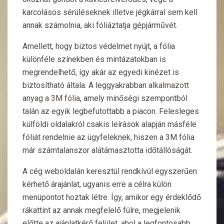
karcolásos sérüléseknek illetve jégkárral sem kell
annak számolnia, aki fóliáztatja gépjárművét.
Amellett, hogy biztos védelmet nyújt, a fólia
különféle színekben és mintázatokban is
megrendelhető, így akár az egyedi kinézet is
biztosítható általa. A leggyakrabban
alkalmazott
anyag a 3M fólia
, amely minőségi szempontból
talán az egyik legbefutottabb a piacon. Felesleges
külföldi oldalakról csakis leírások alapján másféle
fóliát rendelnie az ügyfeleknek, hiszen a 3M fólia
már számtalanszor alátámasztotta időtállóságát.
A cég weboldalán keresztül rendkívül egyszerűen
kérhető árajánlat, ugyanis erre a célra külön
menüpontot hoztak létre. Így, amikor egy érdeklődő
rákattint az annak megfelelő fülre, megjelenik
előtte az ajánlatkérő felület, ahol a legfontosabb