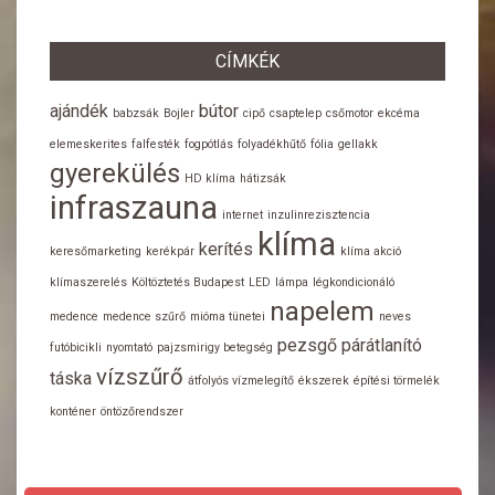
CÍMKÉK
ajándék
bútor
babzsák
Bojler
cipő
csaptelep
csőmotor
ekcéma
elemeskerites
falfesték
fogpótlás
folyadékhűtő
fólia
gellakk
gyerekülés
HD klíma
hátizsák
infraszauna
internet
inzulinrezisztencia
klíma
kerítés
keresőmarketing
kerékpár
klíma akció
klímaszerelés
Költöztetés Budapest
LED
lámpa
légkondicionáló
napelem
medence
medence szűrő
mióma tünetei
neves
pezsgő
párátlanító
futóbicikli
nyomtató
pajzsmirigy betegség
vízszűrő
táska
átfolyós vízmelegítő
ékszerek
építési törmelék
konténer
öntözőrendszer