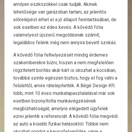
amilyen eszközökkel csak tudják. Akinek
lehetősége van garázsban tartani, az jelentős
előrelépést érhet el a jó állapot fenntartásában, de
sok esetben ez édes kevés. A
kővédő fólia
valamelyest újszerű
megoldásnak számít,
legalábbis felénk még nem annyira bevett szokás.
A kővédő fólia felhelyezését mindig érdemes
szakemberekre bízni, hiszen a nem megfelelően
rögzítetett borítás akár kárt is okozhat a kocsiban,
továbbá szinte egészen biztos, hogy el fog válni a
felülettől, amire rátelepítették. A Bégé Design Kft.
több, mint 10 éves munkatapasztalatával már sok
esetben bizonyította munkavégzésének
megbízhatóságát, amelyre elégedett ügyfelek
ezrei jelentik a referenciát. A kővédő fólia megvédi
az autó a kisebb fizikai hatásoktól. Többé nem
okozhat gondot a kavicsfelverődés, vége a