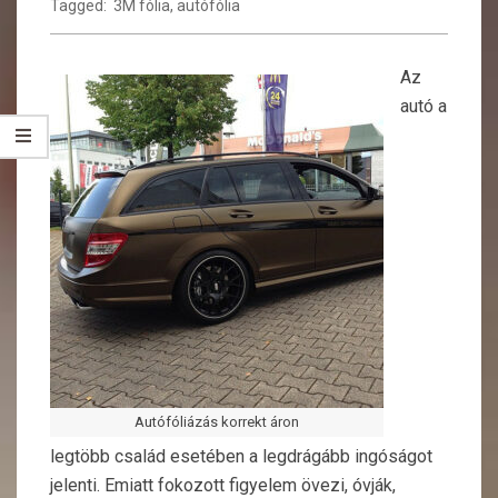
Tagged:
3M fólia
,
autófólia
Az
autó a
Autófóliázás korrekt áron
legtöbb család esetében a legdrágább ingóságot
jelenti. Emiatt fokozott figyelem övezi, óvják,