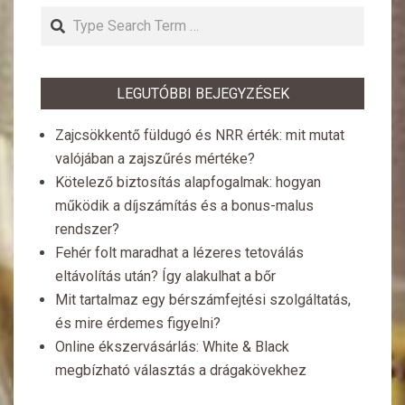
Search
LEGUTÓBBI BEJEGYZÉSEK
Zajcsökkentő füldugó és NRR érték: mit mutat
valójában a zajszűrés mértéke?
Kötelező biztosítás alapfogalmak: hogyan
működik a díjszámítás és a bonus-malus
rendszer?
Fehér folt maradhat a lézeres tetoválás
eltávolítás után? Így alakulhat a bőr
Mit tartalmaz egy bérszámfejtési szolgáltatás,
és mire érdemes figyelni?
Online ékszervásárlás: White & Black
megbízható választás a drágakövekhez