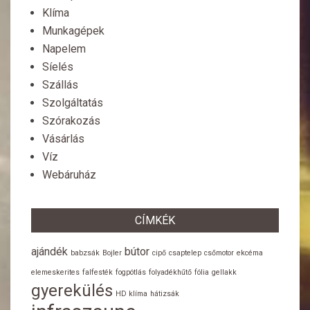
Klíma
Munkagépek
Napelem
Síelés
Szállás
Szolgáltatás
Szórakozás
Vásárlás
Víz
Webáruház
CÍMKÉK
ajándék
bútor
babzsák
Bojler
cipő
csaptelep
csőmotor
ekcéma
elemeskerites
falfesték
fogpótlás
folyadékhűtő
fólia
gellakk
gyerekülés
HD klíma
hátizsák