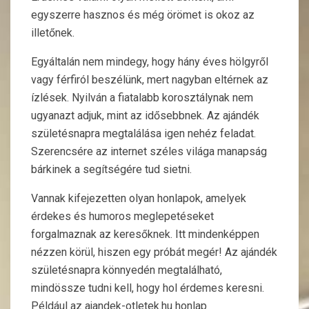
egyszerre hasznos és még örömet is okoz az
illetőnek.
Egyáltalán nem mindegy, hogy hány éves hölgyről
vagy férfiról beszélünk, mert nagyban eltérnek az
ízlések. Nyilván a fiatalabb korosztálynak nem
ugyanazt adjuk, mint az idősebbnek. Az ajándék
születésnapra megtalálása igen nehéz feladat.
Szerencsére az internet széles világa manapság
bárkinek a segítségére tud sietni.
Vannak kifejezetten olyan honlapok, amelyek
érdekes és humoros meglepetéseket
forgalmaznak az keresőknek. Itt mindenképpen
nézzen körül, hiszen egy próbát megér! Az ajándék
születésnapra könnyedén megtalálható,
mindössze tudni kell, hogy hol érdemes keresni.
Például az ajandek-otletek.hu honlap