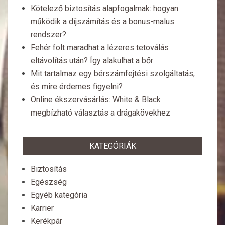
Kötelező biztosítás alapfogalmak: hogyan
működik a díjszámítás és a bonus-malus
rendszer?
Fehér folt maradhat a lézeres tetoválás
eltávolítás után? Így alakulhat a bőr
Mit tartalmaz egy bérszámfejtési szolgáltatás,
és mire érdemes figyelni?
Online ékszervásárlás: White & Black
megbízható választás a drágakövekhez
KATEGÓRIÁK
Biztosítás
Egészség
Egyéb kategória
Karrier
Kerékpár