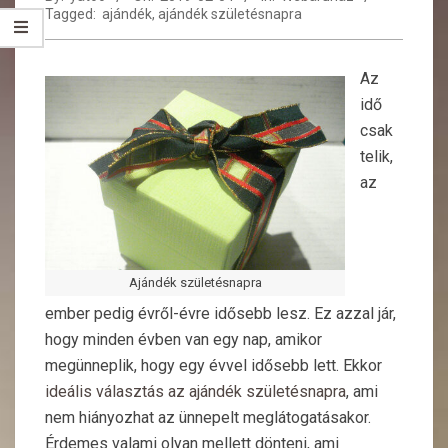
Tagged:
ajándék
,
ajándék születésnapra
Az
idő
csak
telik,
az
Ajándék születésnapra
ember pedig évről-évre idősebb lesz. Ez azzal jár,
hogy minden évben van egy nap, amikor
megünneplik, hogy egy évvel idősebb lett. Ekkor
ideális választás az ajándék születésnapra
, ami
nem hiányozhat az ünnepelt meglátogatásakor.
Érdemes valami olyan mellett dönteni, ami