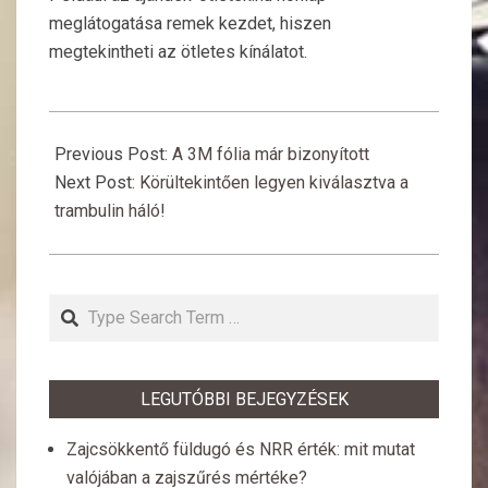
meglátogatása remek kezdet, hiszen
megtekintheti az ötletes kínálatot.
2019-
02-
Previous Post:
A 3M fólia már bizonyított
04
Next Post:
Körültekintően legyen kiválasztva a
trambulin háló!
Search
LEGUTÓBBI BEJEGYZÉSEK
Zajcsökkentő füldugó és NRR érték: mit mutat
valójában a zajszűrés mértéke?