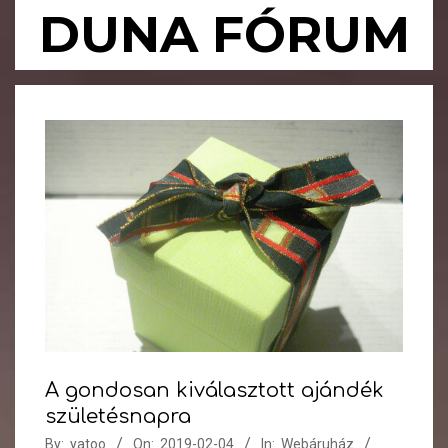
Skip
DUNA FÓRUM
to
content
Primary
Navigation
Menu
A gondosan kiválasztott ajándék
születésnapra
By:
yatoo
On:
2019-02-04
In:
Webáruház