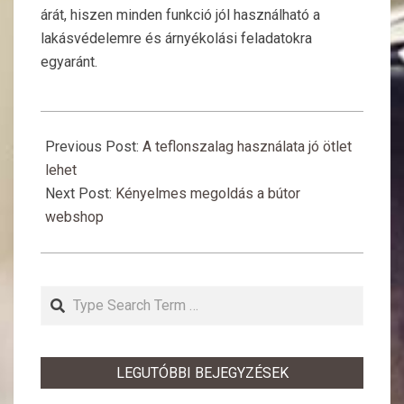
árát, hiszen minden funkció jól használható a
lakásvédelemre és árnyékolási feladatokra
egyaránt.
2018-
10-
Previous Post:
A teflonszalag használata jó ötlet
23
lehet
Next Post:
Kényelmes megoldás a bútor
webshop
Search
LEGUTÓBBI BEJEGYZÉSEK