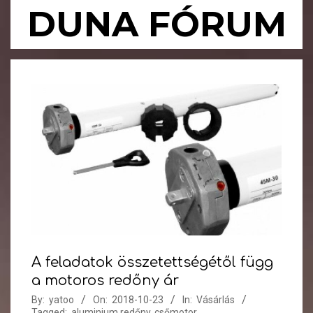
Skip
DUNA FÓRUM
to
content
Primary
Navigation
Menu
A feladatok összetettségétől függ
a motoros redőny ár
By:
yatoo
On:
2018-10-23
In:
Vásárlás
Tagged:
aluminium redőny
,
csőmotor