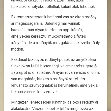
anyagból készül a redőny. Ezen felül, azon
funkciók, amelyeket elláthat, különfélék lehetnek.
Ez természetesen kihatással van az okos redőny
ár magasságára is. Jelenleg már vannak
használatban olyan telefonos applikációk,
amelyeken keresztül működtethető a fűtés
irányítás, de a redőnyök mozgatása is kezelhető ily
módon.
Ráadásul bizonyos redőnytípusok az árnyékolási
funkciókon felül, biztonsági, valamint hőszigetelő
szerepet is elláthatnak. A nyári rovarinvázió ellen is
van megoldás, hiszen a redőnyökre fel- és
lehúzható szúnyoghálók is kerülhetnek, amelyek a
tokban vannak felszerelve.
Mindezen lehetőségek kihatnak az okos redőny ár
alakulására. Viszont a befektetés meghozza az