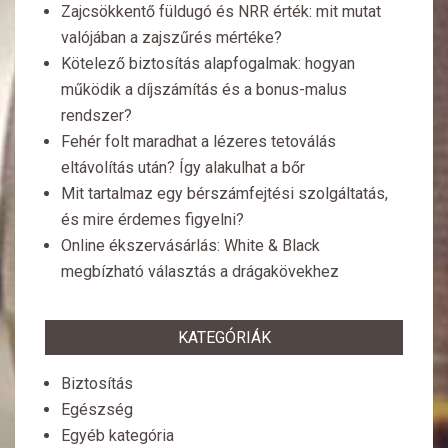
Zajcsökkentő füldugó és NRR érték: mit mutat
valójában a zajszűrés mértéke?
Kötelező biztosítás alapfogalmak: hogyan
működik a díjszámítás és a bonus-malus
rendszer?
Fehér folt maradhat a lézeres tetoválás
eltávolítás után? Így alakulhat a bőr
Mit tartalmaz egy bérszámfejtési szolgáltatás,
és mire érdemes figyelni?
Online ékszervásárlás: White & Black
megbízható választás a drágakövekhez
KATEGÓRIÁK
Biztosítás
Egészség
Egyéb kategória