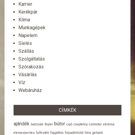
Karrier
Kerékpár
Klíma
Munkagépek
Napelem
Síelés
Szállás
Szolgáltatás
Szórakozás
Vásárlás
Víz
Webáruház
CÍMKÉK
ajándék
bútor
babzsák
Bojler
cipő
csaptelep
csőmotor
ekcéma
elemeskerites
falfesték
fogpótlás
folyadékhűtő
fólia
gellakk