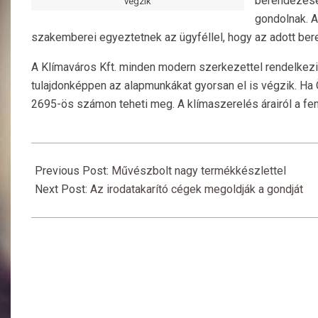
berendezése
végzik
gondolnak. A
szakemberei egyeztetnek az ügyféllel, hogy az adott bere
A Klímaváros Kft. minden modern szerkezettel rendelkezi
tulajdonképpen az alapmunkákat gyorsan el is végzik. Ha 
2695-ös számon teheti meg. A klímaszerelés árairól a fenti
2016-
03-
Previous Post:
Művészbolt nagy termékkészlettel
08
Next Post:
Az irodatakarító cégek megoldják a gondját