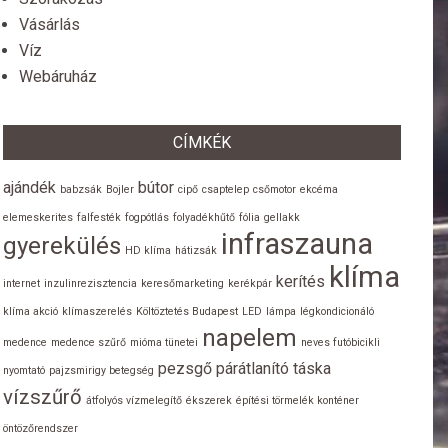
Vásárlás
Víz
Webáruház
CÍMKÉK
ajándék
bútor
babzsák
Bojler
cipő
csaptelep
csőmotor
ekcéma
elemeskerites
falfesték
fogpótlás
folyadékhűtő
fólia
gellakk
infraszauna
gyerekülés
HD klíma
hátizsák
klíma
kerítés
internet
inzulinrezisztencia
keresőmarketing
kerékpár
klíma akció
klímaszerelés
Költöztetés Budapest
LED
lámpa
légkondicionáló
napelem
medence
medence szűrő
mióma tünetei
neves futóbicikli
pezsgő
párátlanító
táska
nyomtató
pajzsmirigy betegség
vízszűrő
átfolyós vízmelegítő
ékszerek
építési törmelék konténer
öntözőrendszer