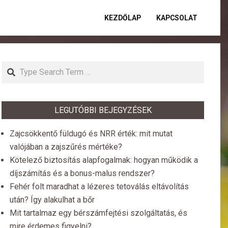
KEZDŐLAP
KAPCSOLAT
Primar
Naviga
Menu
Search
LEGUTÓBBI BEJEGYZÉSEK
Zajcsökkentő füldugó és NRR érték: mit mutat
valójában a zajszűrés mértéke?
Kötelező biztosítás alapfogalmak: hogyan működik a
díjszámítás és a bonus-malus rendszer?
Fehér folt maradhat a lézeres tetoválás eltávolítás
után? Így alakulhat a bőr
Mit tartalmaz egy bérszámfejtési szolgáltatás, és
mire érdemes figyelni?