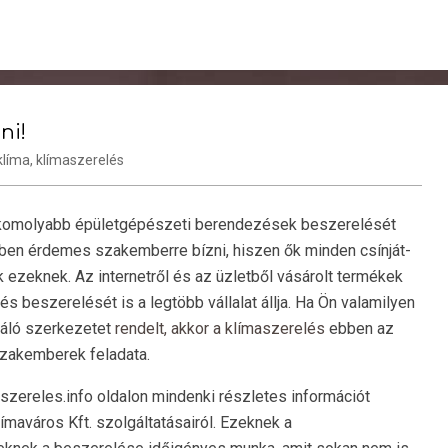
ni!
klíma
,
klímaszerelés
 komolyabb épületgépészeti berendezések beszerelését
ben érdemes szakemberre bízni, hiszen ők minden csínját-
ik ezeknek. Az internetről és az üzletből vásárolt termékek
 és beszerelését is a legtöbb vállalat állja. Ha Ön valamilyen
náló szerkezetet
rendelt, akkor a klímaszerelés
ebben az
szakemberek feladata.
zereles.info oldalon mindenki részletes információt
límaváros Kft. szolgáltatásairól. Ezeknek a