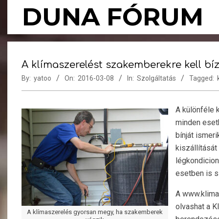
Skip
DUNA FÓRUM
to
content
A klímaszerelést szakemberekre kell bíz
By:
yatoo
On:
2016-03-08
In:
Szolgáltatás
Tagged:
A különféle
minden eset
bínját ismer
kiszállítását
légkondicio
esetben is 
A www.klimas
olvashat a K
A klímaszerelés gyorsan megy, ha szakemberek