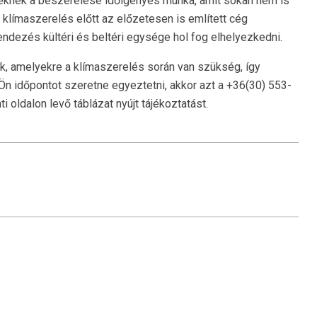
knek a beszerelése időigényes munka, amit sokan nem is
 klímaszerelés előtt az előzetesen is említett cég
ndezés kültéri és beltéri egysége hol fog elhelyezkedni.
k, amelyekre a klímaszerelés során van szükség, így
Ön időpontot szeretne egyeztetni, akkor azt a +36(30) 553-
 oldalon levő táblázat nyújt tájékoztatást.