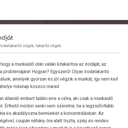
ndját
irodatakarító cégek
,
takarító cégek
gy a munkaidő után valaki kitakarítsa az irodáját, az
t a problémájára! Hogyan? Egyszerű!
Olyan irodatakarító
nálunk, amelyek gyorsan és jól végzik a munkát, így nem kell
nkahelye másnap koszos marad.
an állandó embert találni erre a célra, aki csak a munkaidő
ást. Érthető módon senki nem szeretné, ha a legzsúfoltabb
lna és akadályozna bennünket a koncentrálásban. Az
égével, csupán néhány óra alatt tiszta, szép és rendes