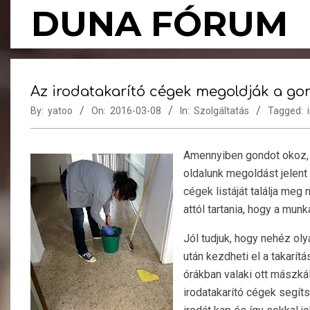
Skip
DUNA FÓRUM
to
content
Az irodatakarító cégek megoldják a go
By:
yatoo
On:
2016-03-08
In:
Szolgáltatás
Tagged:
Amennyiben gondot okoz, ho
oldalunk megoldást jelen
cégek listáját
találja meg 
attól tartania, hogy a mu
Jól tudjuk, hogy nehéz oly
után kezdheti el a takarít
órákban valaki ott mászká
irodatakarító cégek segíts