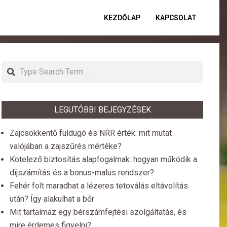
KEZDŐLAP
KAPCSOLAT
Primar
Naviga
Menu
Search
LEGUTÓBBI BEJEGYZÉSEK
Zajcsökkentő füldugó és NRR érték: mit mutat
valójában a zajszűrés mértéke?
Kötelező biztosítás alapfogalmak: hogyan működik a
díjszámítás és a bonus-malus rendszer?
Fehér folt maradhat a lézeres tetoválás eltávolítás
után? Így alakulhat a bőr
Mit tartalmaz egy bérszámfejtési szolgáltatás, és
mire érdemes figyelni?