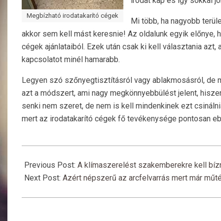
irodát kap és így sokkal 
Megbízható irodatakarító cégek
Mi több, ha nagyobb terü
akkor sem kell mást keresnie! Az oldalunk egyik előnye, ho
cégek ajánlataiból. Ezek után csak ki kell választania azt,
kapcsolatot minél hamarabb.
Legyen szó szőnyegtisztításról vagy ablakmosásról, de még
azt a módszert, ami nagy megkönnyebbülést jelent, hiszen 
senki nem szeret, de nem is kell mindenkinek ezt csinálnia
mert az irodatakarító cégek fő tevékenysége pontosan ebb
2016-
03-
Previous Post:
A klímaszerelést szakemberekre kell bízn
08
Next Post:
Azért népszerű az arcfelvarrás mert már műté