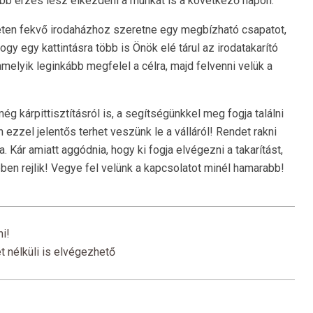
jobb érzés lesz elkezdeni a munkát is a következő napon.
leten fekvő irodaházhoz szeretne egy megbízható csapatot,
gy egy kattintásra több is Önök elé tárul az irodatakarító
 amelyik leginkább megfelel a célra, majd felvenni velük a
 kárpittisztításról is, a segítségünkkel meg fogja találni
ezzel jelentős terhet veszünk le a válláról! Rendet rakni
. Kár amiatt aggódnia, hogy ki fogja elvégezni a takarítást,
en rejlik! Vegye fel velünk a kapcsolatot minél hamarabb!
i!
t nélküli is elvégezhető