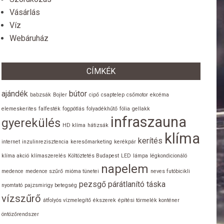
Vásárlás
Víz
Webáruház
CÍMKÉK
ajándék
bútor
babzsák
Bojler
cipő
csaptelep
csőmotor
ekcéma
elemeskerites
falfesték
fogpótlás
folyadékhűtő
fólia
gellakk
infraszauna
gyerekülés
HD klíma
hátizsák
klíma
kerítés
internet
inzulinrezisztencia
keresőmarketing
kerékpár
klíma akció
klímaszerelés
Költöztetés Budapest
LED
lámpa
légkondicionáló
napelem
medence
medence szűrő
mióma tünetei
neves futóbicikli
pezsgő
párátlanító
táska
nyomtató
pajzsmirigy betegség
vízszűrő
átfolyós vízmelegítő
ékszerek
építési törmelék konténer
öntözőrendszer