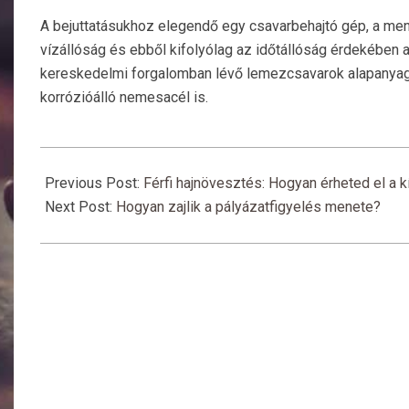
A bejuttatásukhoz elegendő egy csavarbehajtó gép, a me
vízállóság és ebből kifolyólag az időtállóság érdekében ajá
kereskedelmi forgalomban lévő lemezcsavarok alapanyaga 
korrózióálló nemesacél is.
2023-
03-
Previous Post:
Férfi hajnövesztés: Hogyan érheted el a 
21
Next Post:
Hogyan zajlik a pályázatfigyelés menete?