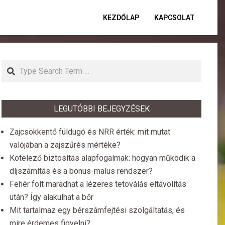
KEZDŐLAP
KAPCSOLAT
Primar
Naviga
Menu
Search
LEGUTÓBBI BEJEGYZÉSEK
Zajcsökkentő füldugó és NRR érték: mit mutat
valójában a zajszűrés mértéke?
Kötelező biztosítás alapfogalmak: hogyan működik a
díjszámítás és a bonus-malus rendszer?
Fehér folt maradhat a lézeres tetoválás eltávolítás
után? Így alakulhat a bőr
Mit tartalmaz egy bérszámfejtési szolgáltatás, és
mire érdemes figyelni?