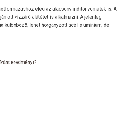
netformázáshoz elég az alacsony indítónyomaték is. A
nlott vízzáró alátétet is alkalmazni. A jelenleg
különböző, lehet horganyzott acél, alumínium, de
kívánt eredményt?