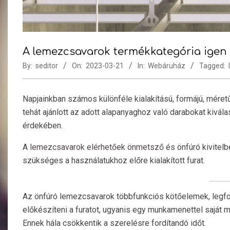
A lemezcsavarok termékkategória igen 
By:
seditor
On:
2023-03-21
In:
Webáruház
Tagged:
Napjainkban számos különféle kialakítású, formájú, méretű
tehát ajánlott az adott alapanyaghoz való darabokat kiv
érdekében.
A
lemezcsavarok elérhetőek önmetsző
és önfúró kivitel
szükséges a használatukhoz előre kialakított furat.
Az önfúró lemezcsavarok többfunkciós kötőelemek, legfo
előkészíteni a furatot, ugyanis egy munkamenettel saját m
Ennek hála csökkentik a szerelésre fordítandó időt.