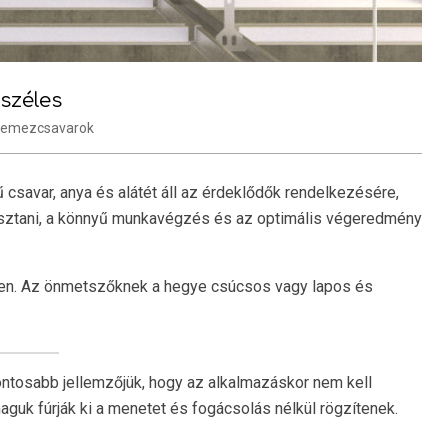
széles
lemezcsavarok
 csavar, anya és alátét áll az érdeklődők rendelkezésére,
álasztani, a könnyű munkavégzés és az optimális végeredmény
ben. Az önmetszőknek a hegye csúcsos vagy lapos és
ntosabb jellemzőjük, hogy az alkalmazáskor nem kell
aguk fúrják ki a menetet és fogácsolás nélkül rögzítenek.