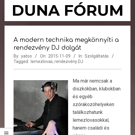
Skip
DUNA FÓRUM
to
content
Primary
Navigation
A modern technika megkönnyíti a
Menu
rendezvény DJ dolgát
By:
yatoo
On:
2015-11-09
In:
Szolgáltatás
Tagged:
lemezlovas
,
rendezvény DJ
Ma már nemcsak a
diszkókban, klubokban
és egyéb
szórakozóhelyeken
találkozhatunk
lemezlovasokkal,
hanem családi és