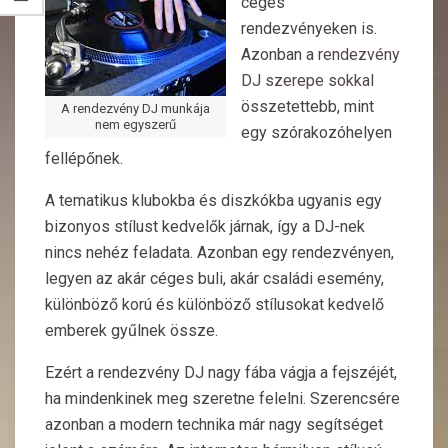
céges
rendezvényeken is.
Azonban a
rendezvény
DJ szerepe sokkal
összetettebb, mint
A rendezvény DJ munkája
nem egyszerű
egy szórakozóhelyen
fellépőnek.
A tematikus klubokba és diszkókba ugyanis egy
bizonyos stílust kedvelők járnak, így a DJ-nek
nincs nehéz feladata. Azonban egy rendezvényen,
legyen az akár céges buli, akár családi esemény,
különböző korú és különböző stílusokat kedvelő
emberek gyűlnek össze.
Ezért a rendezvény DJ nagy fába vágja a fejszéjét,
ha mindenkinek meg szeretne felelni. Szerencsére
azonban a modern technika már nagy segítséget