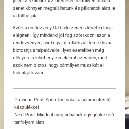
jelent a számára. Az interneten bármilyen stílusú
zenét könnyen megtalálhatunk és pillanatok alatt le
is tölthetjük.
Ezért a rendezvény DJ bárki zenei ízlését ki tudja
elégíteni. Így mindenki jól fog szórakozni azon a
rendezvényen, ahol egy jól felkészült lemezlovas
biztosítja a talpalávalót. Ilyen esetekben még
előnyös is lehet egy zenekarral szemben, mert
azok nem biztos, hogy bármilyen muzsikát el
tudnak játszani.
2015-
11-
Previous Post:
Spóroljon sokat a páramentesítő
09
készülékkel
Next Post:
Mindent megtudhatunk egy gépkezelő
tanfolyam alatt