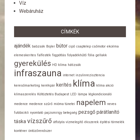
Víz
Webáruház
CÍMKÉK
ajándék
bútor
babzsák
Bojler
cipő
csaptelep
csőmotor
ekcéma
elemeskerites
falfesték
fogpótlás
folyadékhűtő
fólia
gellakk
gyerekülés
HD klíma
hátizsák
infraszauna
internet
inzulinrezisztencia
klíma
kerítés
keresőmarketing
kerékpár
klíma akció
klímaszerelés
Költöztetés Budapest
LED
lámpa
légkondicionáló
napelem
medence
medence szűrő
mióma tünetei
neves
pezsgő
párátlanító
futóbicikli
nyomtató
pajzsmirigy betegség
vízszűrő
táska
átfolyós vízmelegítő
ékszerek
építési törmelék
konténer
öntözőrendszer