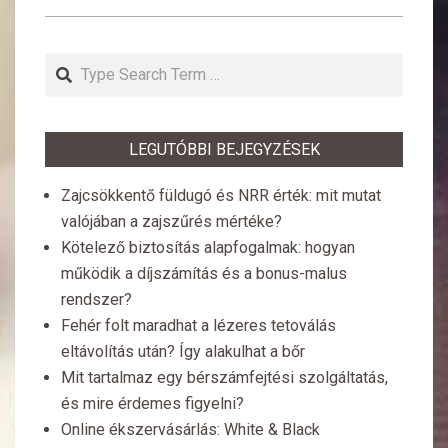
Search
LEGUTÓBBI BEJEGYZÉSEK
Zajcsökkentő füldugó és NRR érték: mit mutat
valójában a zajszűrés mértéke?
Kötelező biztosítás alapfogalmak: hogyan
működik a díjszámítás és a bonus-malus
rendszer?
Fehér folt maradhat a lézeres tetoválás
eltávolítás után? Így alakulhat a bőr
Mit tartalmaz egy bérszámfejtési szolgáltatás,
és mire érdemes figyelni?
Online ékszervásárlás: White & Black