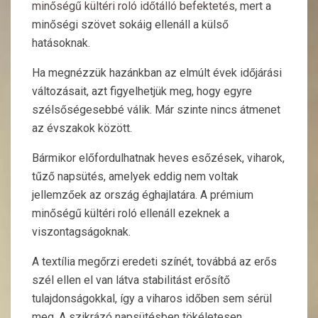
minőségű kültéri roló időtálló befektetés
, mert a
minőségi szövet sokáig ellenáll a külső
hatásoknak.
Ha megnézzük hazánkban az elmúlt évek időjárási
változásait, azt figyelhetjük meg, hogy egyre
szélsőségesebbé válik. Már szinte nincs átmenet
az évszakok között.
Bármikor előfordulhatnak heves esőzések, viharok,
tűző napsütés, amelyek eddig nem voltak
jellemzőek az ország éghajlatára. A prémium
minőségű kültéri roló ellenáll ezeknek a
viszontagságoknak.
A textília megőrzi eredeti színét, továbbá az erős
szél ellen el van látva stabilitást erősítő
tulajdonságokkal, így a viharos időben sem sérül
meg. A szikrázó napsütésben tökéletesen