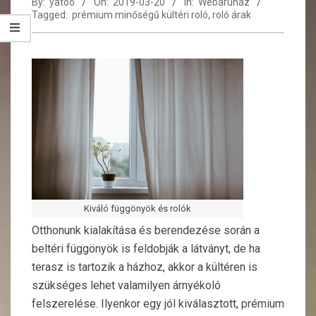
By:
yatoo
On:
2019-03-20
In:
Webáruház
Tagged:
prémium minőségű kültéri roló
,
roló árak
Kiváló függönyök és rolók
Otthonunk kialakítása és berendezése során a
beltéri függönyök is feldobják a látványt, de ha
terasz is tartozik a házhoz, akkor a kültéren is
szükséges lehet valamilyen árnyékoló
felszerelése. Ilyenkor egy jól kiválasztott,
prémium