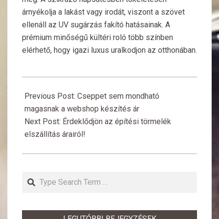
árnyékolja a lakást vagy irodát, viszont a szövet
ellenáll az UV sugárzás fakító hatásainak. A
prémium minőségű kültéri roló több színben
elérhető, hogy igazi luxus uralkodjon az otthonában.
2019-
03-
Previous Post:
Cseppet sem mondható
20
magasnak a webshop készítés ár
Next Post:
Érdeklődjön az építési törmelék
elszállítás árairól!
Search
LEGUTÓBBI BEJEGYZÉSEK