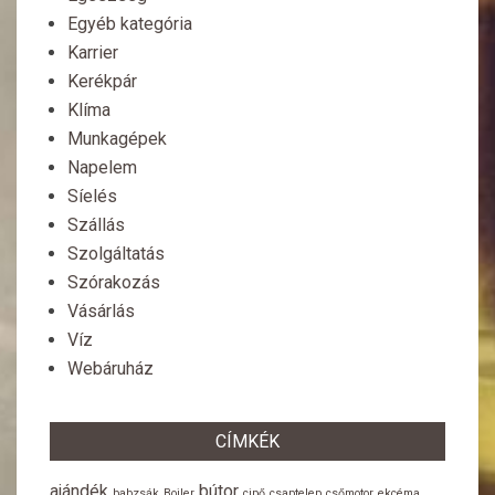
Egyéb kategória
Karrier
Kerékpár
Klíma
Munkagépek
Napelem
Síelés
Szállás
Szolgáltatás
Szórakozás
Vásárlás
Víz
Webáruház
CÍMKÉK
ajándék
bútor
babzsák
Bojler
cipő
csaptelep
csőmotor
ekcéma