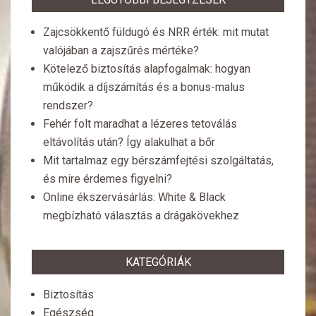
Zajcsökkentő füldugó és NRR érték: mit mutat
valójában a zajszűrés mértéke?
Kötelező biztosítás alapfogalmak: hogyan
működik a díjszámítás és a bonus-malus
rendszer?
Fehér folt maradhat a lézeres tetoválás
eltávolítás után? Így alakulhat a bőr
Mit tartalmaz egy bérszámfejtési szolgáltatás,
és mire érdemes figyelni?
Online ékszervásárlás: White & Black
megbízható választás a drágakövekhez
KATEGÓRIÁK
Biztosítás
Egészség