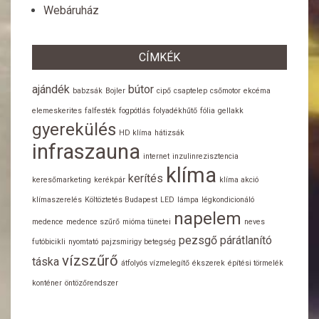
Webáruház
CÍMKÉK
ajándék
bútor
babzsák
Bojler
cipő
csaptelep
csőmotor
ekcéma
elemeskerites
falfesték
fogpótlás
folyadékhűtő
fólia
gellakk
gyerekülés
HD klíma
hátizsák
infraszauna
internet
inzulinrezisztencia
klíma
kerítés
keresőmarketing
kerékpár
klíma akció
klímaszerelés
Költöztetés Budapest
LED
lámpa
légkondicionáló
napelem
medence
medence szűrő
mióma tünetei
neves
pezsgő
párátlanító
futóbicikli
nyomtató
pajzsmirigy betegség
vízszűrő
táska
átfolyós vízmelegítő
ékszerek
építési törmelék
konténer
öntözőrendszer