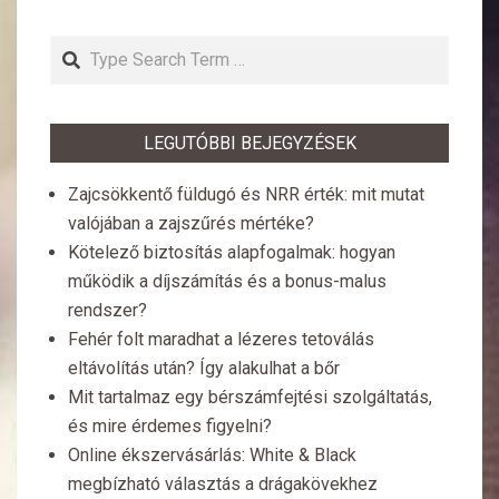
Search
LEGUTÓBBI BEJEGYZÉSEK
Zajcsökkentő füldugó és NRR érték: mit mutat
valójában a zajszűrés mértéke?
Kötelező biztosítás alapfogalmak: hogyan
működik a díjszámítás és a bonus-malus
rendszer?
Fehér folt maradhat a lézeres tetoválás
eltávolítás után? Így alakulhat a bőr
Mit tartalmaz egy bérszámfejtési szolgáltatás,
és mire érdemes figyelni?
Online ékszervásárlás: White & Black
megbízható választás a drágakövekhez