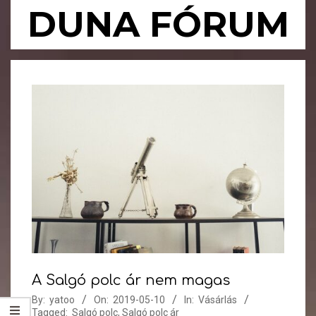
Skip
DUNA FÓRUM
to
content
Primary
Navigation
Menu
A Salgó polc ár nem magas
By:
yatoo
On:
2019-05-10
In:
Vásárlás
Tagged:
Salgó polc
,
Salgó polc ár