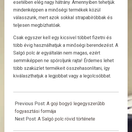
esetében elég nagy hátrány. Amennyiben tehetjük
mindenképpen a minőségi termékek közül
válasszunk, mert azok sokkal strapabíróbbak és
teljesen megbízhatóak.
Csak egyszer kell egy kicsivel többet fizetni és
több évig használhatjuk a minőségi berendezést. A
Salgó polc ár egyáltalán nem magas, ezért
semmiképpen ne spóroljunk rajta! Érdemes lehet
több szaküzlet termékeit összehasonlítani, így
kiválaszthatjuk a legjobbat vagy a legolcsóbbat.
2019-
05-
Previous Post:
A goji bogyó legegyszerűbb
10
fogyasztási formája
Next Post:
A Salgó polc rövid története