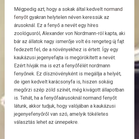
Mégpedig azt, hogy a sokak által kedvelt
normand
fenyőt
gyakran helytelen néven keressük az
árusoknál. Ez a fenyő a nevét egy híres
zoológusról, Alexander von Nordmann-ról kapta, aki
bár az állatok nagy ismerője volt és rengeteg új fajt
fedezett fel, de a növényekhez is értett. Így egy
kaukázusi jegenyefajta is megörökített a nevét.
Ezért hívják ma is ezt a fenyőfélét nordmann
fenyőnek. Ez dísznövényként is megállja a helyét,
de igen kedvelt karácsonyfa is, hiszen sokáig
megőrzi szép zöld színét, még kivágott állapotban
is. Tehát, ha a fenyőfaárusoknál normand fenyőt
látunk, akkor tudjuk, hogy valójában a kaukázusi
jegenyefenyőről van szó, amelyik tökéletes
választás lehet az ünnepekre.