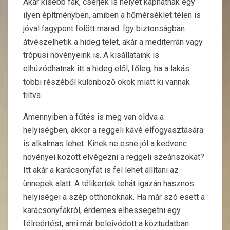
Akár kisebb fák, cserjék is helyet kaphatnak egy
ilyen építményben, amiben a hőmérséklet télen is
jóval fagypont fölött marad. Így biztonságban
átvészelhetik a hideg telet, akár a mediterrán vagy
trópusi növényeink is. A kisállataink is
elhúzódhatnak itt a hideg elől, főleg, ha a lakás
többi részéből különböző okok miatt ki vannak
tiltva.
Amennyiben a fűtés is meg van oldva a
helyiségben, akkor a reggeli kávé elfogyasztására
is alkalmas lehet. Kinek ne esne jól a kedvenc
növényei között elvégezni a reggeli szeánszokat?
Itt akár a karácsonyfát is fel lehet állítani az
ünnepek alatt. A télikertek tehát igazán hasznos
helyiségei a szép otthonoknak. Ha már szó esett a
karácsonyfákról, érdemes elhessegetni egy
félreértést, ami már beleivódott a köztudatban.