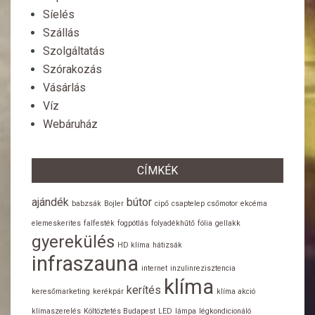
Síelés
Szállás
Szolgáltatás
Szórakozás
Vásárlás
Víz
Webáruház
CÍMKÉK
ajándék
bútor
babzsák
Bojler
cipő
csaptelep
csőmotor
ekcéma
elemeskerites
falfesték
fogpótlás
folyadékhűtő
fólia
gellakk
gyerekülés
HD klíma
hátizsák
infraszauna
internet
inzulinrezisztencia
klíma
kerítés
keresőmarketing
kerékpár
klíma akció
klímaszerelés
Költöztetés Budapest
LED
lámpa
légkondicionáló