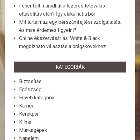
Fehér folt maradhat a lézeres tetoválás
eltávolítás után? Így alakulhat a bőr
Mit tartalmaz egy bérszámfejtési szolgáltatás,
és mire érdemes figyelni?
Online ékszervásárlás: White & Black
megbízható választás a drágakövekhez
KATEGÓRIÁK
Biztosítás
Egészség
Egyéb kategória
Karrier
Kerékpár
Klíma
Munkagépek
Napelem