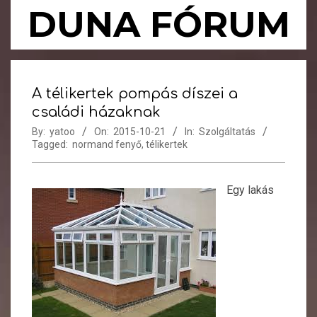
Skip
DUNA FÓRUM
to
content
Primary
Navigation
A télikertek pompás díszei a
Menu
családi házaknak
By:
yatoo
On:
2015-10-21
In:
Szolgáltatás
Tagged:
normand fenyő
,
télikertek
Egy lakás