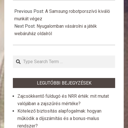
2015-
10-
Previous Post:
A Samsung robotporszívó kiváló
21
munkát végez
Next Post:
Nyugalomban vásárolni a játék
webáruház oldalról
Search
LEGUTÓBBI BEJEGYZÉSEK
Zajcsökkentő füldugó és NRR érték: mit mutat
valójában a zajszűrés mértéke?
Kötelező biztosítás alapfogalmak: hogyan
működik a díjszámítás és a bonus-malus
rendszer?