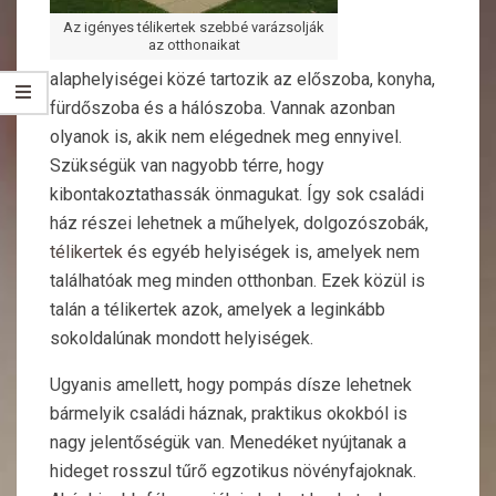
Az igényes télikertek szebbé varázsolják
az otthonaikat
alaphelyiségei közé tartozik az előszoba, konyha,
fürdőszoba és a hálószoba. Vannak azonban
olyanok is, akik nem elégednek meg ennyivel.
Szükségük van nagyobb térre, hogy
kibontakoztathassák önmagukat. Így sok családi
ház részei lehetnek a műhelyek, dolgozószobák,
télikertek
és egyéb helyiségek is, amelyek nem
találhatóak meg minden otthonban. Ezek közül is
talán a télikertek azok, amelyek a leginkább
sokoldalúnak mondott helyiségek.
Ugyanis amellett, hogy pompás dísze lehetnek
bármelyik családi háznak, praktikus okokból is
nagy jelentőségük van. Menedéket nyújtanak a
hideget rosszul tűrő egzotikus növényfajoknak.