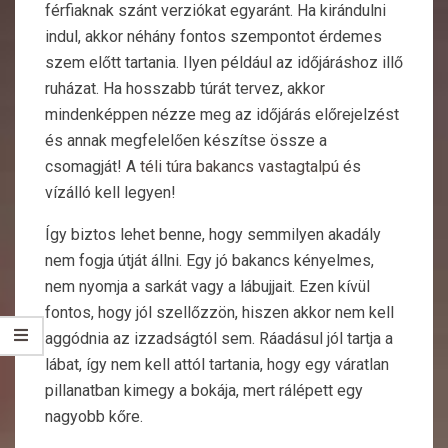
férfiaknak szánt verziókat egyaránt. Ha kirándulni
indul, akkor néhány fontos szempontot érdemes
szem előtt tartania. Ilyen például az időjáráshoz illő
ruházat. Ha hosszabb túrát tervez, akkor
mindenképpen nézze meg az időjárás előrejelzést
és annak megfelelően készítse össze a
csomagját! A
téli túra bakancs vastagtalpú
és
vízálló kell legyen!
Így biztos lehet benne, hogy semmilyen akadály
nem fogja útját állni. Egy jó bakancs kényelmes,
nem nyomja a sarkát vagy a lábujjait. Ezen kívül
fontos, hogy jól szellőzzön, hiszen akkor nem kell
aggódnia az izzadságtól sem. Ráadásul jól tartja a
lábat, így nem kell attól tartania, hogy egy váratlan
pillanatban kimegy a bokája, mert rálépett egy
nagyobb kőre.