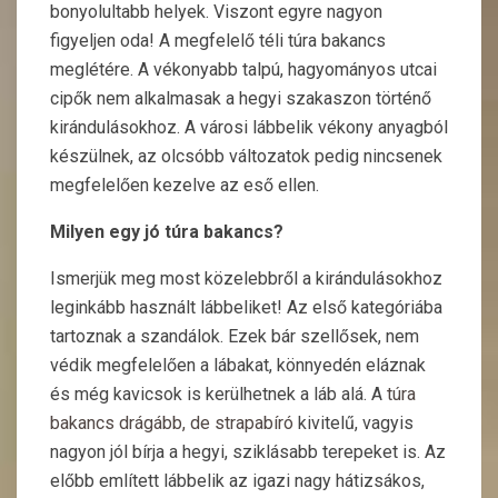
bonyolultabb helyek. Viszont egyre nagyon
figyeljen oda! A megfelelő téli túra bakancs
meglétére. A vékonyabb talpú, hagyományos utcai
cipők nem alkalmasak a hegyi szakaszon történő
kirándulásokhoz. A városi lábbelik vékony anyagból
készülnek, az olcsóbb változatok pedig nincsenek
megfelelően kezelve az eső ellen.
Milyen egy jó túra bakancs?
Ismerjük meg most közelebbről a kirándulásokhoz
leginkább használt lábbeliket! Az első kategóriába
tartoznak a szandálok. Ezek bár szellősek, nem
védik megfelelően a lábakat, könnyedén eláznak
és még kavicsok is kerülhetnek a láb alá. A
túra
bakancs drágább, de strapabíró
kivitelű, vagyis
nagyon jól bírja a hegyi, sziklásabb terepeket is. Az
előbb említett lábbelik az igazi nagy hátizsákos,