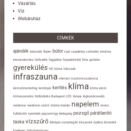
Vásárlás
Víz
Webáruház
CÍMKÉK
ajándék
bútor
babzsák
Bojler
cipő
csaptelep
csőmotor
ekcéma
elemeskerites
falfesték
fogpótlás
folyadékhűtő
fólia
gellakk
gyerekülés
HD klíma
hátizsák
infraszauna
internet
inzulinrezisztencia
klíma
kerítés
keresőmarketing
kerékpár
klíma akció
klímaszerelés
Költöztetés Budapest
LED
lámpa
légkondicionáló
napelem
medence
medence szűrő
mióma tünetei
neves
pezsgő
párátlanító
futóbicikli
nyomtató
pajzsmirigy betegség
vízszűrő
táska
átfolyós vízmelegítő
ékszerek
építési törmelék
konténer
öntözőrendszer