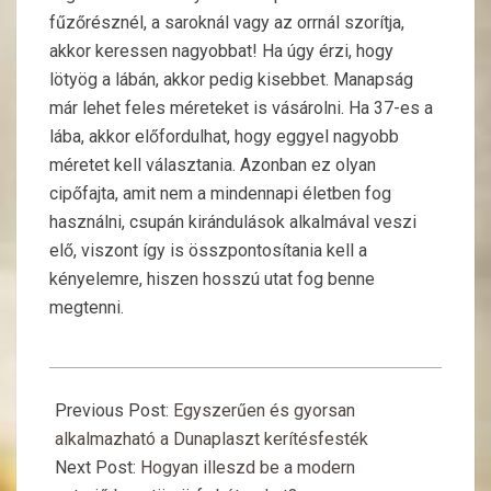
fűzőrésznél, a saroknál vagy az orrnál szorítja,
akkor keressen nagyobbat! Ha úgy érzi, hogy
lötyög a lábán, akkor pedig kisebbet. Manapság
már lehet feles méreteket is vásárolni. Ha 37-es a
lába, akkor előfordulhat, hogy eggyel nagyobb
méretet kell választania. Azonban ez olyan
cipőfajta, amit nem a mindennapi életben fog
használni, csupán kirándulások alkalmával veszi
elő, viszont így is összpontosítania kell a
kényelemre, hiszen hosszú utat fog benne
megtenni.
2024-
06-
Previous Post:
Egyszerűen és gyorsan
05
alkalmazható a Dunaplaszt kerítésfesték
Next Post:
Hogyan illeszd be a modern