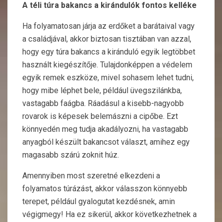
A téli túra bakancs a kirándulók fontos kelléke
Ha folyamatosan járja az erdőket a barátaival vagy
a családjával, akkor biztosan tisztában van azzal,
hogy egy túra bakancs a kiránduló egyik legtöbbet
használt kiegészítője. Tulajdonképpen a védelem
egyik remek eszköze, mivel sohasem lehet tudni,
hogy mibe léphet bele, például üvegszilánkba,
vastagabb faágba. Ráadásul a kisebb-nagyobb
rovarok is képesek belemászni a cipőbe. Ezt
könnyedén meg tudja akadályozni, ha vastagabb
anyagból készült bakancsot választ, amihez egy
magasabb szárú zoknit húz.
Amennyiben most szeretné elkezdeni a
folyamatos túrázást, akkor válasszon könnyebb
terepet, például gyalogutat kezdésnek, amin
végigmegy! Ha ez sikerül, akkor következhetnek a