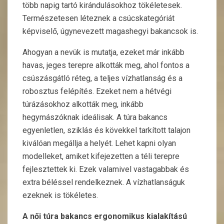
több napig tartó kirándulásokhoz tökéletesek.
Természetesen léteznek a csúcskategóriát
képviselő, úgynevezett magashegyi bakancsok is.
Ahogyan a nevük is mutatja, ezeket már inkább
havas, jeges terepre alkották meg, ahol fontos a
csúszásgátló réteg, a teljes vízhatlanság és a
robosztus felépítés. Ezeket nem a hétvégi
túrázásokhoz alkották meg, inkább
hegymászóknak ideálisak. A túra bakancs
egyenletlen, sziklás és kövekkel tarkított talajon
kiválóan megállja a helyét. Lehet kapni olyan
modelleket, amiket kifejezetten a téli terepre
fejlesztettek ki. Ezek valamivel vastagabbak és
extra béléssel rendelkeznek. A vízhatlanságuk
ezeknek is tökéletes.
A női túra bakancs ergonomikus kialakítású