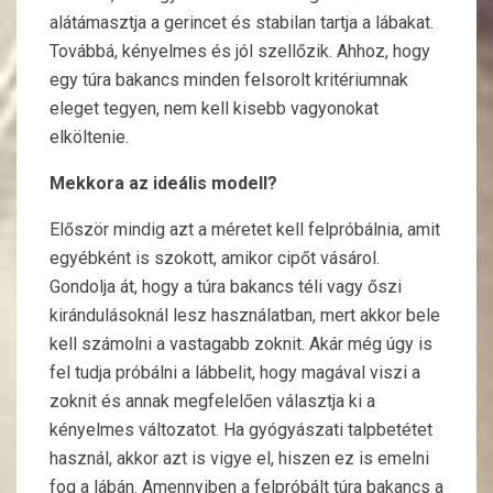
alátámasztja a gerincet és stabilan tartja a lábakat.
Továbbá, kényelmes és jól szellőzik. Ahhoz, hogy
egy túra bakancs minden felsorolt kritériumnak
eleget tegyen, nem kell kisebb vagyonokat
elköltenie.
Mekkora az ideális modell?
Először mindig azt a méretet kell felpróbálnia, amit
egyébként is szokott, amikor cipőt vásárol.
Gondolja át, hogy a túra bakancs téli vagy őszi
kirándulásoknál lesz használatban, mert akkor bele
kell számolni a vastagabb zoknit. Akár még úgy is
fel tudja próbálni a lábbelit, hogy magával viszi a
zoknit és annak megfelelően választja ki a
kényelmes változatot. Ha gyógyászati talpbetétet
használ, akkor azt is vigye el, hiszen ez is emelni
fog a lábán. Amennyiben a felpróbált túra bakancs a