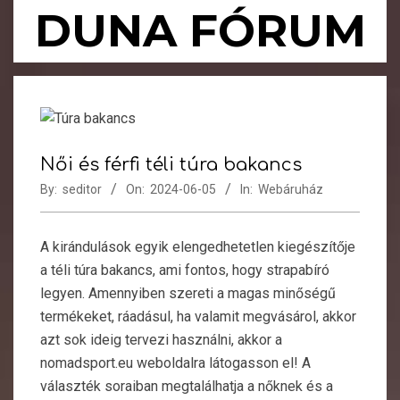
Skip
DUNA FÓRUM
to
content
Primary
Navigation
Menu
Női és férfi téli túra bakancs
By:
seditor
On:
2024-06-05
In:
Webáruház
A kirándulások egyik elengedhetetlen kiegészítője
a téli túra bakancs, ami fontos, hogy strapabíró
legyen. Amennyiben szereti a magas minőségű
termékeket, ráadásul, ha valamit megvásárol, akkor
azt sok ideig tervezi használni, akkor a
nomadsport.eu weboldalra látogasson el! A
választék soraiban megtalálhatja a nőknek és a