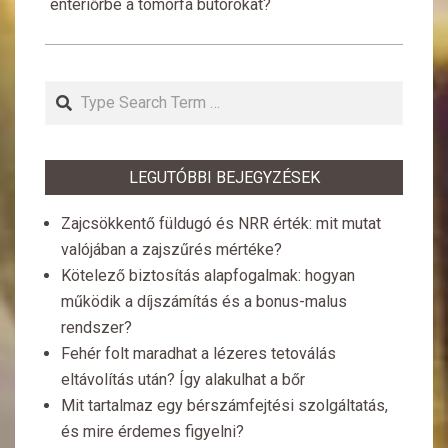
enteriőrbe a tömörfa bútorokat?
Search
LEGUTÓBBI BEJEGYZÉSEK
Zajcsökkentő füldugó és NRR érték: mit mutat
valójában a zajszűrés mértéke?
Kötelező biztosítás alapfogalmak: hogyan
működik a díjszámítás és a bonus-malus
rendszer?
Fehér folt maradhat a lézeres tetoválás
eltávolítás után? Így alakulhat a bőr
Mit tartalmaz egy bérszámfejtési szolgáltatás,
és mire érdemes figyelni?