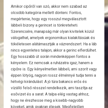
Amikor cipőről van szó, akkor nem szabad az
olcsóbb kategória mellett dönteni. Fontos,
megértenie, hogy egy rosszul megválasztott
lábbeli bizony a gerincet is tönkreteheti.
Szerencsére, manapság már olyan kivitelek közül
válogathat, amelyek ergonomikus kialakításúak és
tökéletesen alátámasztják a vázrendszert. Ha a láb
nincs egyenletes talajon, akkor a gerinc elferdülhet.
Egy hosszabb út során mindenképpen fontos a
kényelem. Ez nemcsak a ruházatra igaz, hanem a
cipőre is. Egy kényelmetlen lábbeli, ami szorít vagy
éppen lötyög, nagyon rossz élménnyé tudja tenni a
hétvégi kirándulást. A jó túra bakancs erős és
vízálló felső résszel rendelkezik, ami taszítja az
esővizet és a sarat. A talpa elég vastag ahhoz,
hogy ne érezhesse meg a kisebb-nagyobb
köveket, amik gyakran élesek. Megfelelően