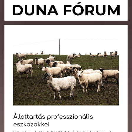
Skip
DUNA FÓRUM
to
content
Primary
Navigation
Menu
Állattartás professzionális
eszközökkel