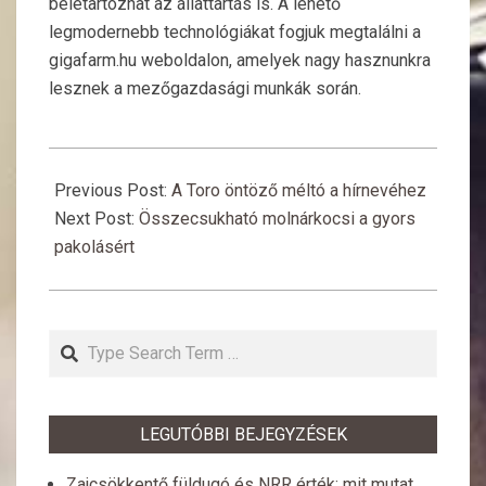
beletartozhat az állattartás is. A lehető
legmodernebb technológiákat fogjuk megtalálni a
gigafarm.hu weboldalon, amelyek nagy hasznunkra
lesznek a mezőgazdasági munkák során.
2017-
11-
Previous Post:
A Toro öntöző méltó a hírnevéhez
17
Next Post:
Összecsukható molnárkocsi a gyors
pakolásért
Search
LEGUTÓBBI BEJEGYZÉSEK
Zajcsökkentő füldugó és NRR érték: mit mutat