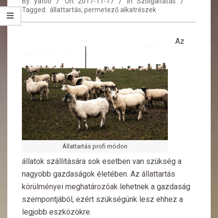
By:
yatoo
On:
2017-11-17
In:
Szolgáltatás
Tagged:
állattartás
,
permetező alkatrészek
Az
Állattartás profi módon
állatok szállítására sok esetben van szükség a
nagyobb gazdaságok életében. Az
állattartás
körülményei meghatározóak
lehetnek a gazdaság
szempontjából, ezért szükségünk lesz ehhez a
legjobb eszközökre.