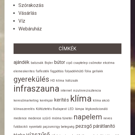
Szórakozás
Vásárlás
Víz
Webáruház
CÍMKÉK
ajándék
bútor
babzsák
Bojler
cipő
csaptelep
csőmotor
ekcéma
elemeskerites
falfesték
fogpótlás
folyadékhűtő
fólia
gellakk
gyerekülés
HD klíma
hátizsák
infraszauna
internet
inzulinrezisztencia
klíma
kerítés
keresőmarketing
kerékpár
klíma akció
klímaszerelés
Költöztetés Budapest
LED
lámpa
légkondicionáló
napelem
medence
medence szűrő
mióma tünetei
neves
pezsgő
párátlanító
futóbicikli
nyomtató
pajzsmirigy betegség
vízszűrő