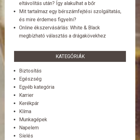
eltávolítás után? Így alakulhat a bőr
Mit tartalmaz egy bérszámfejtési szolgáltatás,
és mire érdemes figyelni?
Online ékszervásárlás: White & Black
megbízható választás a drágakövekhez
KATEGÓRIÁK
Biztosítás
Egészség
Egyéb kategória
Karrier
Kerékpár
Klíma
Munkagépek
Napelem
Síelés