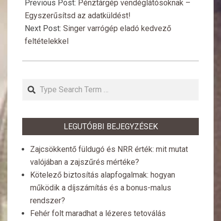
12-
Previous Post:
Pénztárgép vendéglátósoknak –
28
Egyszerűsítsd az adatküldést!
Next Post:
Singer varrógép eladó kedvező
feltételekkel
Search
LEGUTÓBBI BEJEGYZÉSEK
Zajcsökkentő füldugó és NRR érték: mit mutat
valójában a zajszűrés mértéke?
Kötelező biztosítás alapfogalmak: hogyan
működik a díjszámítás és a bonus-malus
rendszer?
Fehér folt maradhat a lézeres tetoválás