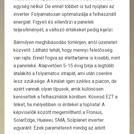
egység nélkül. De ennél többet is tud nyújtani az
inverter. Folyamatosan optimalizálja a felhasznált
energiát. Figyeli és ellenőrzi a panelek
teljesítményét, a változó értékeket pedig kijelzi.
Bármilyen meghibásodás történjen, arról üzenetet
közvetít. Látható tehát, hogy mennyi felelősség
van rajta. Ennél fogva az élettartama is kisebb, mint
a paneleké. Alapvetően 5-15 évig bírja a legtöbb
átalakító a folyamatos strapát, ami után cserére
lesz szüksége. A kínálat igen széles a piacon, de
azért vannak olyan típusok, amik különösen
keresettek a felhasználók körében. Kövesd
EZT
a
linket, ha mélyebben is érdekel a toplista! A
képviselők között megemlíthető a Fronius,
SolarEdge, Huawei, SMA, Solplanet inverter
egyaránt. Ezek paramétereit mindig az adott