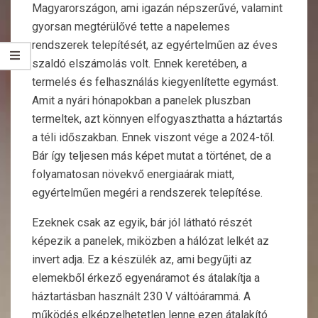
Magyarországon, ami igazán népszerűvé, valamint
gyorsan megtérülővé tette a napelemes
rendszerek telepítését, az egyértelműen az éves
szaldó elszámolás volt. Ennek keretében, a
termelés és felhasználás kiegyenlítette egymást.
Amit a nyári hónapokban a panelek pluszban
termeltek, azt könnyen elfogyaszthatta a háztartás
a téli időszakban. Ennek viszont vége a 2024-től.
Bár így teljesen más képet mutat a történet, de a
folyamatosan növekvő energiaárak miatt,
egyértelműen megéri a rendszerek telepítése.
Ezeknek csak az egyik, bár jól látható részét
képezik a panelek, miközben a hálózat lelkét az
invert adja. Ez a készülék az, ami begyűjti az
elemekből érkező egyenáramot és átalakítja a
háztartásban használt 230 V váltóárammá. A
működés elképzelhetetlen lenne ezen átalakító