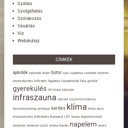
Szállás
Szolgáltatás
Szórakozás
Vásárlás
Víz
Webáruház
CÍMKÉK
ajándék
bútor
babzsák
Bojler
cipő
csaptelep
csőmotor
ekcéma
elemeskerites
falfesték
fogpótlás
folyadékhűtő
fólia
gellakk
gyerekülés
HD klíma
hátizsák
infraszauna
internet
inzulinrezisztencia
klíma
kerítés
keresőmarketing
kerékpár
klíma akció
klímaszerelés
Költöztetés Budapest
LED
lámpa
légkondicionáló
napelem
medence
medence szűrő
mióma tünetei
neves