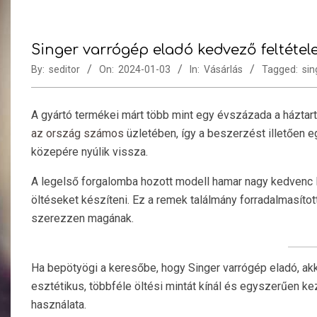
Singer varrógép eladó kedvező feltétel
By:
seditor
On:
2024-01-03
In:
Vásárlás
Tagged:
sin
A gyártó termékei márt több mint egy évszázada a háztartá
az ország számos
üzletében, így a beszerzést illetően e
közepére nyúlik vissza.
A legelső forgalomba hozott modell hamar nagy kedvenc l
öltéseket készíteni. Ez a remek találmány forradalmasított
szerezzen magának.
Ha bepötyögi a keresőbe, hogy Singer varrógép eladó, akk
esztétikus, többféle öltési mintát kínál és egyszerűen k
használata.