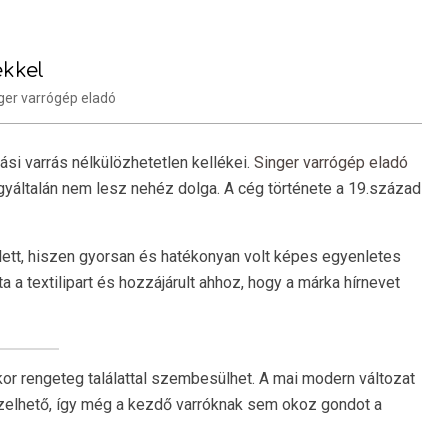
ekkel
ger varrógép eladó
si varrás nélkülözhetetlen kellékei.
Singer varrógép eladó
gyáltalán nem lesz nehéz dolga. A cég története a 19.század
ett, hiszen gyorsan és hatékonyan volt képes egyenletes
a a textilipart és hozzájárult ahhoz, hogy a márka hírnevet
or rengeteg találattal szembesülhet. A mai modern változat
ezelhető, így még a kezdő varróknak sem okoz gondot a