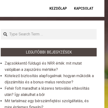
KEZDŐLAP
KAPCSOLAT
Primar
Naviga
Menu
Search
LEGUTÓBBI BEJEGYZÉSEK
Zajcsökkentő füldugó és NRR érték: mit mutat
valójában a zajszűrés mértéke?
Kötelező biztosítás alapfogalmak: hogyan működik a
díjszámítás és a bonus-malus rendszer?
Fehér folt maradhat a lézeres tetoválás eltávolítás
után? Így alakulhat a bőr
Mit tartalmaz egy bérszámfejtési szolgáltatás, és
mire érdemes figyelni?