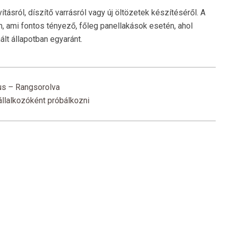
tásról, díszítő varrásról vagy új öltözetek készítéséről. A
n, ami fontos tényező, főleg panellakások esetén, ahol
ált állapotban egyaránt.
us – Rangsorolva
llalkozóként próbálkozni