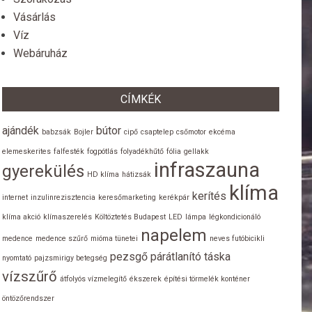
Vásárlás
Víz
Webáruház
CÍMKÉK
ajándék
bútor
babzsák
Bojler
cipő
csaptelep
csőmotor
ekcéma
elemeskerites
falfesték
fogpótlás
folyadékhűtő
fólia
gellakk
infraszauna
gyerekülés
HD klíma
hátizsák
klíma
kerítés
internet
inzulinrezisztencia
keresőmarketing
kerékpár
klíma akció
klímaszerelés
Költöztetés Budapest
LED
lámpa
légkondicionáló
napelem
medence
medence szűrő
mióma tünetei
neves futóbicikli
pezsgő
párátlanító
táska
nyomtató
pajzsmirigy betegség
vízszűrő
átfolyós vízmelegítő
ékszerek
építési törmelék konténer
öntözőrendszer