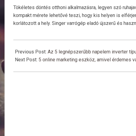
Tökéletes döntés otthoni alkalmazásra, legyen szó ruhajaví
kompakt mérete lehetővé teszi, hogy kis helyen is elférje
korlátozott a hely. Singer varrógép eladó újszerű és haszn
2024-
01-
Previous Post:
Az 5 legnépszerűbb napelem inverter típ
03
Next Post:
5 online marketing eszköz, amivel érdemes vá