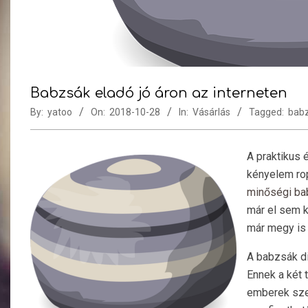
Babzsák eladó jó áron az interneten
By:
yatoo
On:
2018-10-28
In:
Vásárlás
Tagged:
bab
A praktikus
kényelem rop
minőségi ba
már el sem k
már megy is 
A babzsák di
Ennek a két 
emberek szer