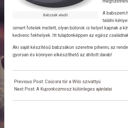
megfizethet
A babszem.h
Babzsák eladó
találni kény
ismert fotelek mellett, olyan bútorok is helyet kapnak a kí
kedvenc fekhelyek. Itt tulajdonképpen az egész családna
Aki saját készítésű babzsákon szeretne pihenni, az rend
gyorsan és könnyen elkészíthető az áhított darab!
2018-
10-
Previous Post:
Csúcsra tör a Wilo szivattyú
28
Next Post:
A Kuponkozmosz különleges ajánlatai