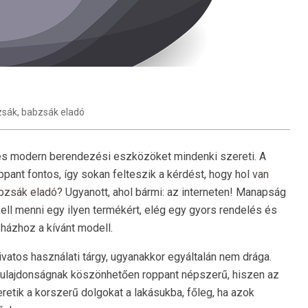
zsák
,
babzsák eladó
 és modern berendezési eszközöket mindenki szereti. A
pant fontos, így sokan felteszik a kérdést, hogy hol
van
bzsák eladó
? Ugyanott, ahol bármi: az interneten! Manapság
ell menni egy ilyen termékért, elég egy gyors rendelés és
házhoz a kívánt modell.
vatos használati tárgy, ugyanakkor egyáltalán nem drága.
tulajdonságnak köszönhetően roppant népszerű, hiszen az
etik a korszerű dolgokat a lakásukba, főleg, ha azok