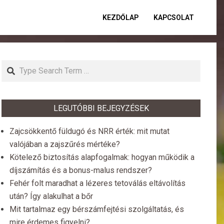
KEZDŐLAP
KAPCSOLAT
Primar
Naviga
Menu
Search
LEGUTÓBBI BEJEGYZÉSEK
Zajcsökkentő füldugó és NRR érték: mit mutat
valójában a zajszűrés mértéke?
Kötelező biztosítás alapfogalmak: hogyan működik a
díjszámítás és a bonus-malus rendszer?
Fehér folt maradhat a lézeres tetoválás eltávolítás
után? Így alakulhat a bőr
Mit tartalmaz egy bérszámfejtési szolgáltatás, és
mire érdemes figyelni?