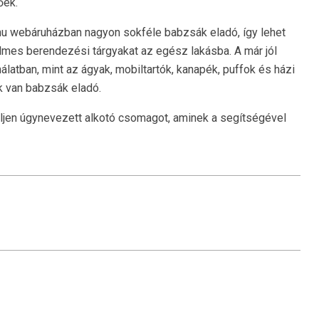
őek.
u webáruházban nagyon sokféle babzsák eladó, így lehet
elmes berendezési tárgyakat az egész lakásba. A már jól
nálatban, mint az ágyak, mobiltartók, kanapék, puffok és házi
k van babzsák eladó.
eljen úgynevezett alkotó csomagot, aminek a segítségével