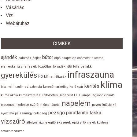
Vásárlás
Víz
Webáruház
CÍMKÉK
ajándék
bútor
babzsák
Bojler
cipő
csaptelep
csőmotor
ekcéma
elemeskerites
falfesték
fogpótlás
folyadékhűtő
fólia
gellakk
infraszauna
gyerekülés
HD klíma
hátizsák
klíma
kerítés
internet
inzulinrezisztencia
keresőmarketing
kerékpár
klíma akció
klímaszerelés
Költöztetés Budapest
LED
lámpa
légkondicionáló
napelem
medence
medence szűrő
mióma tünetei
neves futóbicikli
pezsgő
párátlanító
táska
nyomtató
pajzsmirigy betegség
vízszűrő
átfolyós vízmelegítő
ékszerek
építési törmelék konténer
öntözőrendszer