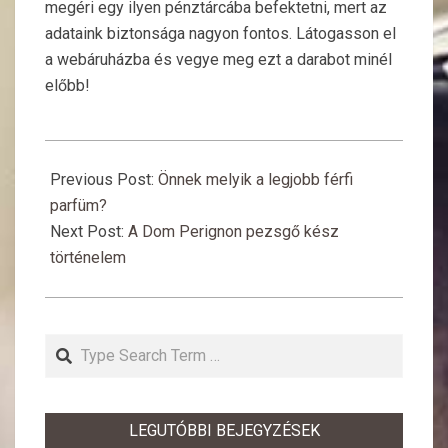
megéri egy ilyen pénztárcába befektetni, mert az
adataink biztonsága nagyon fontos. Látogasson el
a webáruházba és vegye meg ezt a darabot minél
előbb!
2018-
06-
Previous Post:
Önnek melyik a legjobb férfi
29
parfüm?
Next Post:
A Dom Perignon pezsgő kész
történelem
Search
LEGUTÓBBI BEJEGYZÉSEK