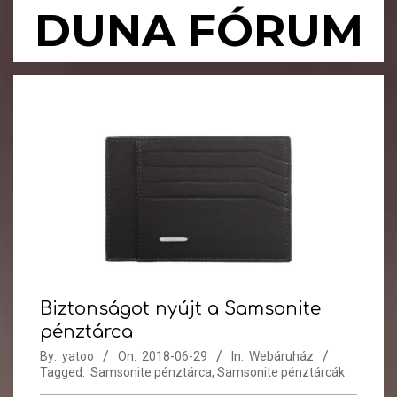
Skip
DUNA FÓRUM
to
content
Primary
Navigation
Menu
Biztonságot nyújt a Samsonite
pénztárca
By:
yatoo
On:
2018-06-29
In:
Webáruház
Tagged:
Samsonite pénztárca
,
Samsonite pénztárcák