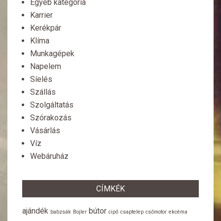
Egyéb kategória
Karrier
Kerékpár
Klíma
Munkagépek
Napelem
Síelés
Szállás
Szolgáltatás
Szórakozás
Vásárlás
Víz
Webáruház
CÍMKÉK
ajándék
bútor
babzsák
Bojler
cipő
csaptelep
csőmotor
ekcéma