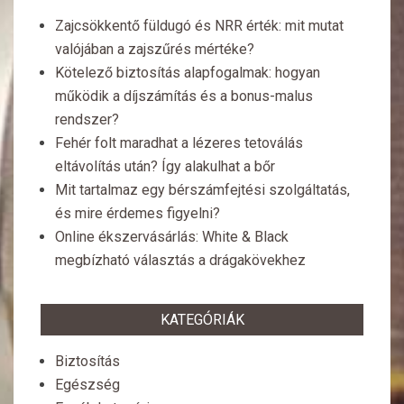
Zajcsökkentő füldugó és NRR érték: mit mutat
valójában a zajszűrés mértéke?
Kötelező biztosítás alapfogalmak: hogyan
működik a díjszámítás és a bonus-malus
rendszer?
Fehér folt maradhat a lézeres tetoválás
eltávolítás után? Így alakulhat a bőr
Mit tartalmaz egy bérszámfejtési szolgáltatás,
és mire érdemes figyelni?
Online ékszervásárlás: White & Black
megbízható választás a drágakövekhez
KATEGÓRIÁK
Biztosítás
Egészség