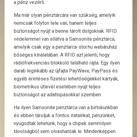
a pénz vezérli.
Ma már olyan pénztárcára van szükség, amelyik
nemcsak folyton tele van, hanem teljes
biztonságot nyújt a benne tárolt dolgoknak. RFID
védelemmel van ellátva a Samsonite pénztárca
,
amelyik csak egy a penztarca-stor.hu webáruház
bőséges kínálatában. A RFID azt jelenti, hogy
rádiófrekvenciás blokkoló található rajta.
Egy ilyen
darab leginkább az újfajta PayWave, PayPass és
egyéb érintéses fizetési lehetőségekkel kártyák,
biometrikus útlevél esetében nyújt teljes
biztonságot az adatlopásokkal szemben.
Ha ilyen Samsonite pénztárca van a birtokunkban
és ebben tároljuk a fontos iratainkat, pénzünket,
nyugodtak lehetünk, hogy a chipek semmilyen
távolságból sem olvashatóak le. Mindenképpen