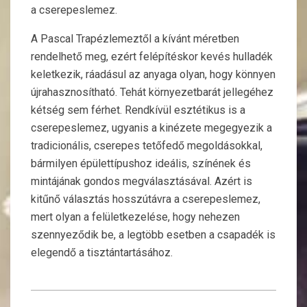
a cserepeslemez.
A Pascal Trapézlemeztől a kívánt méretben
rendelhető meg, ezért felépítéskor kevés hulladék
keletkezik, ráadásul az anyaga olyan, hogy könnyen
újrahasznosítható. Tehát környezetbarát jellegéhez
kétség sem férhet. Rendkívül esztétikus is a
cserepeslemez, ugyanis a kinézete megegyezik a
tradicionális, cserepes tetőfedő megoldásokkal,
bármilyen épülettípushoz ideális, színének és
mintájának gondos megválasztásával. Azért is
kitűnő választás hosszútávra a cserepeslemez,
mert olyan a felületkezelése, hogy nehezen
szennyeződik be, a legtöbb esetben a csapadék is
elegendő a tisztántartásához.
2023-