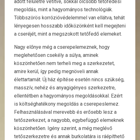
adott felületre vetítve, sokkal olcsóbb tetőfedési
megoldás, mint a hagyományos technológiák.
Többszörös korrózióvédelemmel van ellátva, tehát
lényegesen hosszabb időközönként kell megejteni
a cseréjét, mint a megszokott tetőfedő elemeket.
Nagy előnye még a cserepelemeznek, hogy
meglehetősen csekély a súlya, aminek
köszönhetően nem terheli meg a szerkezetet,
amire kerül, így pedig megnöveli annak
élettartamát. Új ház építése esetén nincs szükség,
masszív, nehéz és anyagigényes szerkezetre,
ellentétben a hagyományos megoldásokkal. Ezért
is költséghatékony megoldás a cserepeslemez.
Felhasználásával merevebb és erősebb lesz a
tetőszerkezet, a nagyobb, egybefüggő elemeknek
köszönhetően. Igény szerint, a még meglévő
tetőszerkezetre és annak burkolatára is ráépíthető