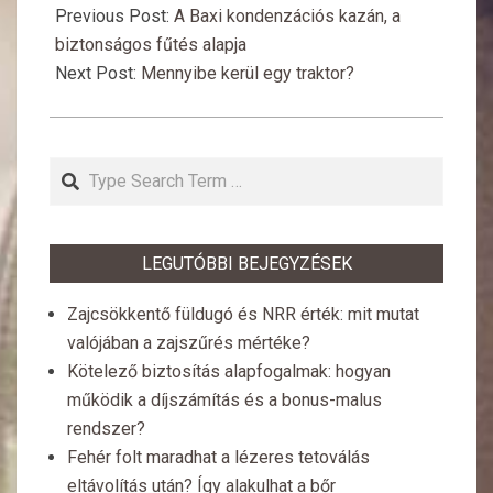
02-
Previous Post:
A Baxi kondenzációs kazán, a
25
biztonságos fűtés alapja
Next Post:
Mennyibe kerül egy traktor?
Search
LEGUTÓBBI BEJEGYZÉSEK
Zajcsökkentő füldugó és NRR érték: mit mutat
valójában a zajszűrés mértéke?
Kötelező biztosítás alapfogalmak: hogyan
működik a díjszámítás és a bonus-malus
rendszer?
Fehér folt maradhat a lézeres tetoválás
eltávolítás után? Így alakulhat a bőr