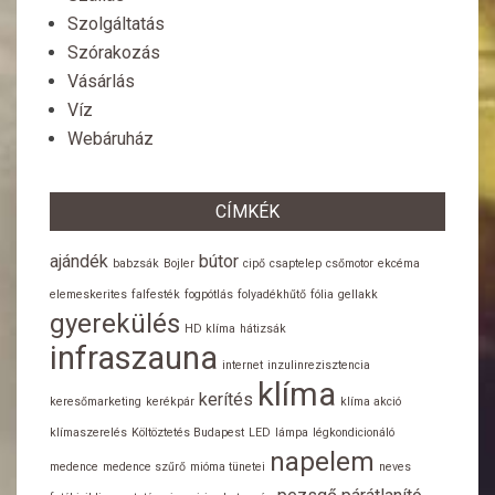
Szolgáltatás
Szórakozás
Vásárlás
Víz
Webáruház
CÍMKÉK
ajándék
bútor
babzsák
Bojler
cipő
csaptelep
csőmotor
ekcéma
elemeskerites
falfesték
fogpótlás
folyadékhűtő
fólia
gellakk
gyerekülés
HD klíma
hátizsák
infraszauna
internet
inzulinrezisztencia
klíma
kerítés
keresőmarketing
kerékpár
klíma akció
klímaszerelés
Költöztetés Budapest
LED
lámpa
légkondicionáló
napelem
medence
medence szűrő
mióma tünetei
neves