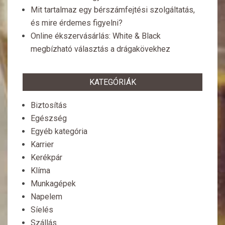
Mit tartalmaz egy bérszámfejtési szolgáltatás,
és mire érdemes figyelni?
Online ékszervásárlás: White & Black
megbízható választás a drágakövekhez
KATEGÓRIÁK
Biztosítás
Egészség
Egyéb kategória
Karrier
Kerékpár
Klíma
Munkagépek
Napelem
Síelés
Szállás