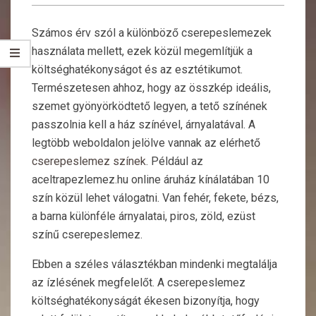
Számos érv szól a különböző cserepeslemezek
használata mellett, ezek közül megemlítjük a
költséghatékonyságot és az esztétikumot.
Természetesen ahhoz, hogy az összkép ideális,
szemet gyönyörködtető legyen, a tető színének
passzolnia kell a ház színével, árnyalatával. A
legtöbb weboldalon jelölve vannak az elérhető
cserepeslemez színek
. Például az
aceltrapezlemez.hu online áruház kínálatában 10
szín közül lehet válogatni. Van fehér, fekete, bézs,
a barna különféle árnyalatai, piros, zöld, ezüst
színű cserepeslemez.
Ebben a széles választékban mindenki megtalálja
az ízlésének megfelelőt. A cserepeslemez
költséghatékonyságát ékesen bizonyítja, hogy