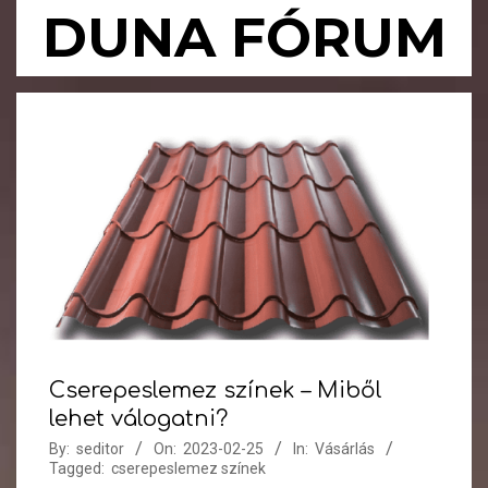
Skip
DUNA FÓRUM
to
content
Primary
Navigation
Menu
Cserepeslemez színek – Miből
lehet válogatni?
By:
seditor
On:
2023-02-25
In:
Vásárlás
Tagged:
cserepeslemez színek