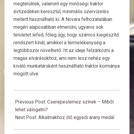
megtérülnek, valamint egy minőségi traktor
évtizedeken keresztül, minimális szervizelés
mellett használható ki. A Novara felhozatalában
megéri alaposabban elmerülni, ugyanis sok
területet lefed, főleg úgy, hogy számos kiegészítő
rendszert kínál, amikkel a termelékenység a
legtöbbször növelhető. Itt az ideje felzárkózni a
magas elvárásokhoz, ami nem lesz nehéz egy
kiváló munkatársként használható traktor kormánya
mögött ülve.
2023-
02-
Previous Post:
Cserepeslemez színek – Miből
25
lehet válogatni?
Next Post:
Alkalmakhoz illő egyedi arany medál