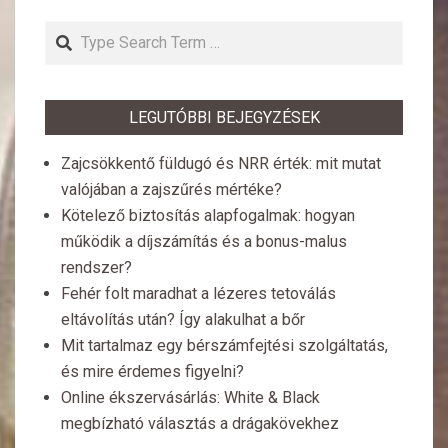
Search
LEGUTÓBBI BEJEGYZÉSEK
Zajcsökkentő füldugó és NRR érték: mit mutat
valójában a zajszűrés mértéke?
Kötelező biztosítás alapfogalmak: hogyan
működik a díjszámítás és a bonus-malus
rendszer?
Fehér folt maradhat a lézeres tetoválás
eltávolítás után? Így alakulhat a bőr
Mit tartalmaz egy bérszámfejtési szolgáltatás,
és mire érdemes figyelni?
Online ékszervásárlás: White & Black
megbízható választás a drágakövekhez