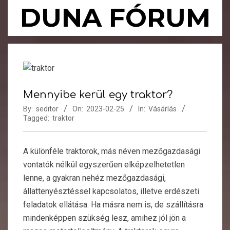
Skip
DUNA FÓRUM
to
content
Primary
Navigation
Menu
Mennyibe kerül egy traktor?
By:
seditor
On:
2023-02-25
In:
Vásárlás
Tagged:
traktor
A különféle traktorok, más néven mezőgazdasági
vontatók nélkül egyszerűen elképzelhetetlen
lenne, a gyakran nehéz mezőgazdasági,
állattenyésztéssel kapcsolatos, illetve erdészeti
feladatok ellátása. Ha másra nem is, de szállításra
mindenképpen szükség lesz, amihez jól jön a