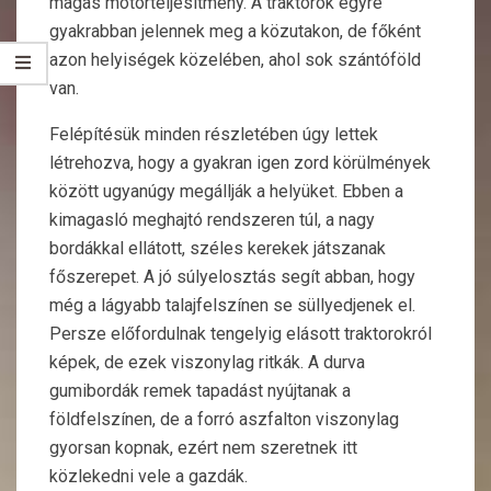
magas motorteljesítmény. A traktorok egyre
gyakrabban jelennek meg a közutakon, de főként
azon helyiségek közelében, ahol sok szántóföld
van.
Felépítésük minden részletében úgy lettek
létrehozva, hogy a gyakran igen zord körülmények
között ugyanúgy megállják a helyüket. Ebben a
kimagasló meghajtó rendszeren túl, a nagy
bordákkal ellátott, széles kerekek játszanak
főszerepet. A jó súlyelosztás segít abban, hogy
még a lágyabb talajfelszínen se süllyedjenek el.
Persze előfordulnak tengelyig elásott traktorokról
képek, de ezek viszonylag ritkák. A durva
gumibordák remek tapadást nyújtanak a
földfelszínen, de a forró aszfalton viszonylag
gyorsan kopnak, ezért nem szeretnek itt
közlekedni vele a gazdák.