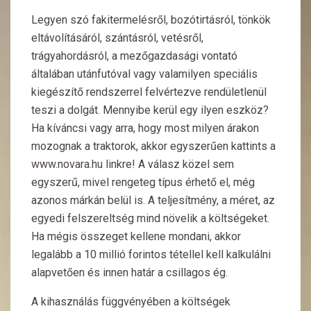
Legyen szó fakitermelésről, bozótirtásról, tönkök
eltávolításáról, szántásról, vetésről,
trágyahordásról, a mezőgazdasági vontató
általában utánfutóval vagy valamilyen speciális
kiegészítő rendszerrel felvértezve rendületlenül
teszi a dolgát. Mennyibe kerül egy ilyen eszköz?
Ha kíváncsi vagy arra, hogy most milyen árakon
mozognak a traktorok, akkor egyszerűen kattints a
www.novara.hu
linkre! A válasz közel sem
egyszerű, mivel rengeteg típus érhető el, még
azonos márkán belül is. A teljesítmény, a méret, az
egyedi felszereltség mind növelik a költségeket.
Ha mégis összeget kellene mondani, akkor
legalább a 10 millió forintos tétellel kell kalkulálni
alapvetően és innen határ a csillagos ég.
A kihasználás függvényében a költségek