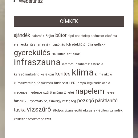
Webáruház
CÍMKÉK
ajándék
bútor
babzsák
Bojler
cipő
csaptelep
csőmotor
ekcéma
elemeskerites
falfesték
fogpótlás
folyadékhűtő
fólia
gellakk
gyerekülés
HD klíma
hátizsák
infraszauna
internet
inzulinrezisztencia
klíma
kerítés
keresőmarketing
kerékpár
klíma akció
klímaszerelés
Költöztetés Budapest
LED
lámpa
légkondicionáló
napelem
medence
medence szűrő
mióma tünetei
neves
pezsgő
párátlanító
futóbicikli
nyomtató
pajzsmirigy betegség
vízszűrő
táska
átfolyós vízmelegítő
ékszerek
építési törmelék
konténer
öntözőrendszer