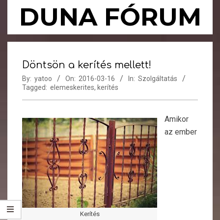
Skip
DUNA FÓRUM
to
content
Primary
Navigation
Döntsön a kerítés mellett!
Menu
By:
yatoo
On:
2016-03-16
In:
Szolgáltatás
Tagged:
elemeskerites
,
kerítés
Amikor
az ember
Kerítés