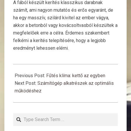
A fából készült kerítés klasszikus darabnak
számít, ami nagyon mutatós és erős egyaránt, de
ha egy masszív, szilárd kivitel az ember vágya,
akkor a betonból vagy kovácsoltvasból készültek a
megfelelőek erre a célra. Érdemes szakembert
felkérni a kerítés telepítésére, hogy a legjobb
eredményt lehessen elérni.
2016-
03-
Previous Post:
Fűtés klíma: kettő az egyben
16
Next Post:
Számítógép alkatrészek az optimális
működéshez
Search