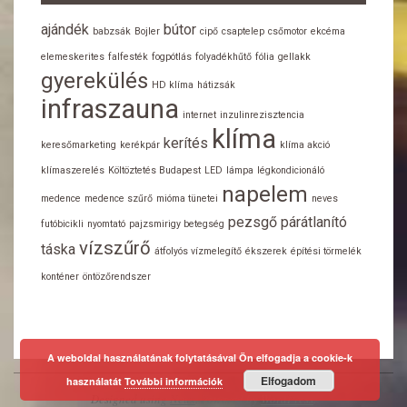
ajándék
bútor
babzsák
Bojler
cipő
csaptelep
csőmotor
ekcéma
elemeskerites
falfesték
fogpótlás
folyadékhűtő
fólia
gellakk
gyerekülés
HD klíma
hátizsák
infraszauna
internet
inzulinrezisztencia
klíma
kerítés
keresőmarketing
kerékpár
klíma akció
klímaszerelés
Költöztetés Budapest
LED
lámpa
légkondicionáló
napelem
medence
medence szűrő
mióma tünetei
neves
pezsgő
párátlanító
futóbicikli
nyomtató
pajzsmirigy betegség
vízszűrő
táska
átfolyós vízmelegítő
ékszerek
építési törmelék
konténer
öntözőrendszer
A weboldal használatának folytatásával Ön elfogadja a cookie-k
Elfogadom
használatát
További információk
Designed using
Neux
. Powered by
WordPress
.