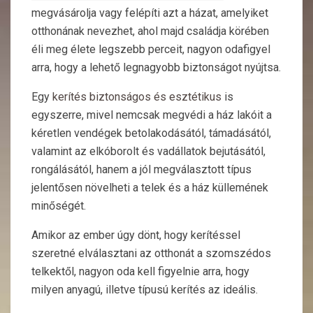
megvásárolja vagy felépíti azt a házat, amelyiket
otthonának nevezhet, ahol majd családja körében
éli meg élete legszebb perceit, nagyon odafigyel
arra, hogy a lehető legnagyobb biztonságot nyújtsa.
Egy
kerítés biztonságos és esztétikus
is
egyszerre, mivel nemcsak megvédi a ház lakóit a
kéretlen vendégek betolakodásától, támadásától,
valamint az elkóborolt és vadállatok bejutásától,
rongálásától, hanem a jól megválasztott típus
jelentősen növelheti a telek és a ház küllemének
minőségét.
Amikor az ember úgy dönt, hogy kerítéssel
szeretné elválasztani az otthonát a szomszédos
telkektől, nagyon oda kell figyelnie arra, hogy
milyen anyagú, illetve típusú kerítés az ideális.