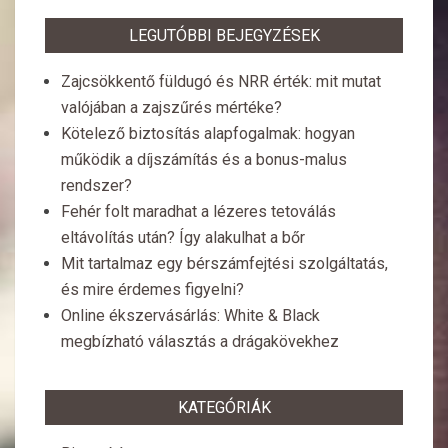
LEGUTÓBBI BEJEGYZÉSEK
Zajcsökkentő füldugó és NRR érték: mit mutat
valójában a zajszűrés mértéke?
Kötelező biztosítás alapfogalmak: hogyan
működik a díjszámítás és a bonus-malus
rendszer?
Fehér folt maradhat a lézeres tetoválás
eltávolítás után? Így alakulhat a bőr
Mit tartalmaz egy bérszámfejtési szolgáltatás,
és mire érdemes figyelni?
Online ékszervásárlás: White & Black
megbízható választás a drágakövekhez
KATEGÓRIÁK