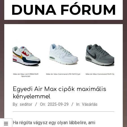
Skip
DUNA FÓRUM
to
content
Primary
Navigation
Menu
Egyedi Air Max cipők maximális
kényelemmel
By:
seditor
On:
2025-09-29
In:
Vásárlás
Ha régóta vágysz egy olyan lábbelire, ami