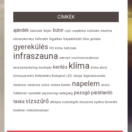
CÍMKÉK
ajándék
bútor
babzsák
Bojler
cipő
csaptelep
csőmotor
ekcéma
elemeskerites
falfesték
fogpótlás
folyadékhűtő
fólia
gellakk
gyerekülés
HD klíma
hátizsák
infraszauna
internet
inzulinrezisztencia
klíma
kerítés
keresőmarketing
kerékpár
klíma akció
klímaszerelés
Költöztetés Budapest
LED
lámpa
légkondicionáló
napelem
medence
medence szűrő
mióma tünetei
neves
pezsgő
párátlanító
futóbicikli
nyomtató
pajzsmirigy betegség
vízszűrő
táska
átfolyós vízmelegítő
ékszerek
építési törmelék
konténer
öntözőrendszer