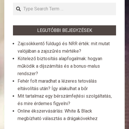
Search
LEGUTÓBBI BEJEGYZÉSEK
Zajcsökkentő füldugó és NRR érték: mit mutat
valójában a zajszűrés mértéke?
Kötelező biztosítás alapfogalmak: hogyan
működik a díjszámítás és a bonus-malus
rendszer?
Fehér folt maradhat a lézeres tetoválás
eltávolítás után? Így alakulhat a bőr
Mit tartalmaz egy bérszámfejtési szolgáltatás,
és mire érdemes figyelni?
Online ékszervásárlás: White & Black
megbízható választás a drágakövekhez