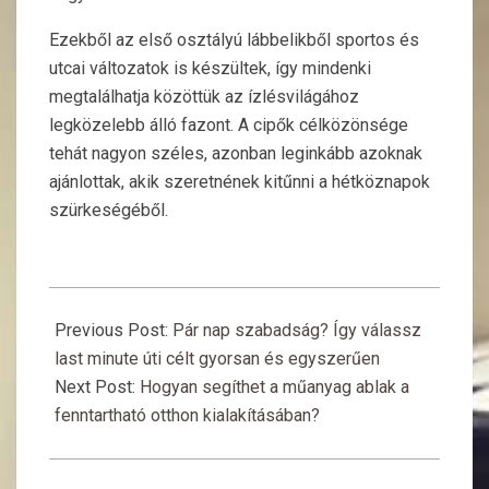
Ezekből az első osztályú lábbelikből sportos és
utcai változatok is készültek, így mindenki
megtalálhatja közöttük az ízlésvilágához
legközelebb álló fazont. A cipők célközönsége
tehát nagyon széles, azonban leginkább azoknak
ajánlottak, akik szeretnének kitűnni a hétköznapok
szürkeségéből.
2025-
09-
Previous Post:
Pár nap szabadság? Így válassz
29
last minute úti célt gyorsan és egyszerűen
Next Post:
Hogyan segíthet a műanyag ablak a
fenntartható otthon kialakításában?