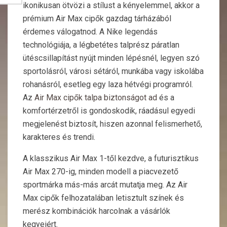
ikonikusan ötvözi a stílust a kényelemmel, akkor a
prémium Air Max cipők gazdag tárházából
érdemes válogatnod. A Nike legendás
technológiája, a légbetétes talprész páratlan
ütéscsillapítást nyújt minden lépésnél, legyen szó
sportolásról, városi sétáról, munkába vagy iskolába
rohanásról, esetleg egy laza hétvégi programról.
Az
Air Max cipők talpa biztonságot ad
és a
komfortérzetről is gondoskodik, ráadásul egyedi
megjelenést biztosít, hiszen azonnal felismerhető,
karakteres és trendi.
A klasszikus Air Max 1-től kezdve, a futurisztikus
Air Max 270-ig, minden modell a piacvezető
sportmárka más-más arcát mutatja meg. Az Air
Max cipők felhozatalában letisztult színek és
merész kombinációk harcolnak a vásárlók
kegyeiért.