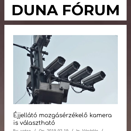
Skip
DUNA FÓRUM
to
content
Primary
Navigation
Menu
Éjjellátó mozgásérzékelő kamera
is választható