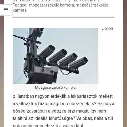
By:
yatoo
On:
2019-02-19
In:
Vásárlás
Tagged:
mozgásérzékelő kamera
,
mozgásérzékelős
kamera
Jelen
Mozgásérzékelő kamera
pillanatban nagyon érdeklik a lakásriasztók mellett,
a változatos biztonsági berendezések is? Sajnos a
bőség zavarában elveszve érzi magát, így nem
talált rá az ideális lehetőségre? Valóban, néha a túl
sok opció megnehezíti a választást.