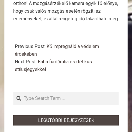
otthon! A mozgásérzékelő kamera egyik fő előnye,
hogy csak valós mozgás esetén rögzíti az
eseményeket, ezáltal rengeteg idő takarítható meg.
2019-
02-
Previous Post:
Kő impregnáló a védelem
19
érdekében
Next Post:
Baba fürdőruha esztétikus
stílusjegyekkel
Search
LEGUTÓBBI BEJEGYZÉSEK