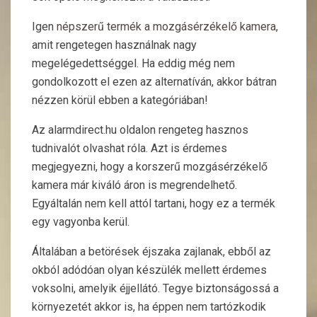
Igen
népszerű termék a mozgásérzékelő kamera
,
amit rengetegen használnak nagy
megelégedettséggel. Ha eddig még nem
gondolkozott el ezen az alternatíván, akkor bátran
nézzen körül ebben a kategóriában!
Az alarmdirect.hu oldalon rengeteg hasznos
tudnivalót olvashat róla. Azt is érdemes
megjegyezni, hogy a korszerű mozgásérzékelő
kamera már kiváló áron is megrendelhető.
Egyáltalán nem kell attól tartani, hogy ez a termék
egy vagyonba kerül.
Általában a betörések éjszaka zajlanak, ebből az
okból adódóan olyan készülék mellett érdemes
voksolni, amelyik éjjellátó. Tegye biztonságossá a
környezetét akkor is, ha éppen nem tartózkodik