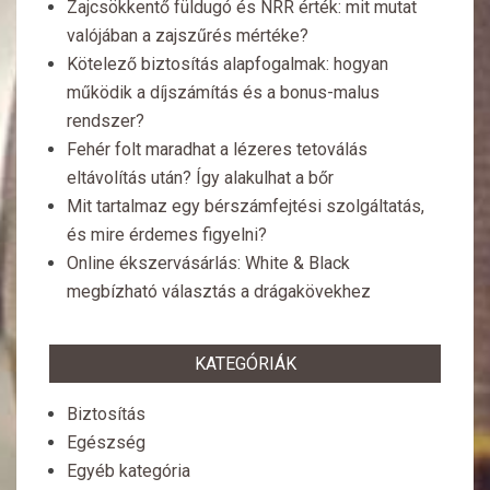
Zajcsökkentő füldugó és NRR érték: mit mutat
valójában a zajszűrés mértéke?
Kötelező biztosítás alapfogalmak: hogyan
működik a díjszámítás és a bonus-malus
rendszer?
Fehér folt maradhat a lézeres tetoválás
eltávolítás után? Így alakulhat a bőr
Mit tartalmaz egy bérszámfejtési szolgáltatás,
és mire érdemes figyelni?
Online ékszervásárlás: White & Black
megbízható választás a drágakövekhez
KATEGÓRIÁK
Biztosítás
Egészség
Egyéb kategória