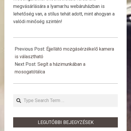
megvásárlására a lyamar.hu webáruházban is
lehetőség van, a stílus tehát adott, mint ahogyan a
valódi minőség szintén!
2019-
02-
Previous Post:
Éjjellátó mozgásérzékelő kamera
23
is választható
Next Post:
Segít a házimunkában a
mosogatótálca
Search
LEGUTÓBBI BEJEGYZÉSEK