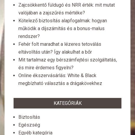
Zajcsökkentő füldugó és NRR érték: mit mutat
valójában a zajszűrés mértéke?
Kötelező biztosítás alapfogalmak: hogyan
működik a díjszámítás és a bonus-malus
rendszer?
Fehér folt maradhat a lézeres tetoválás
eltávolítás után? Így alakulhat a bőr
Mit tartalmaz egy bérszámfejtési szolgáltatás,
és mire érdemes figyelni?
Online ékszervásárlás: White & Black
megbízható választás a drágakövekhez
KATEGÓRIÁK
Biztosítás
Egészség
Egyéb kategória