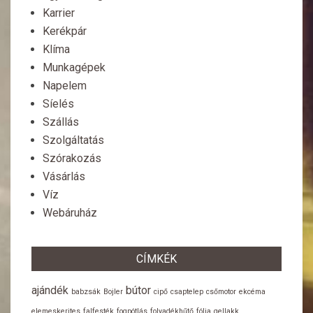
Karrier
Kerékpár
Klíma
Munkagépek
Napelem
Síelés
Szállás
Szolgáltatás
Szórakozás
Vásárlás
Víz
Webáruház
CÍMKÉK
ajándék
bútor
babzsák
Bojler
cipő
csaptelep
csőmotor
ekcéma
elemeskerites
falfesték
fogpótlás
folyadékhűtő
fólia
gellakk