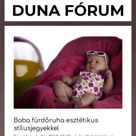
Skip
DUNA FÓRUM
to
content
Primary
Navigation
Menu
Baba fürdőruha esztétikus
stílusjegyekkel