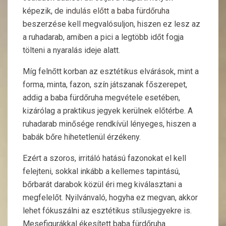
képezik, de
indulás előtt a baba fürdőruha
beszerzése kell megvalósuljon, hiszen ez lesz az
a ruhadarab, amiben a pici a legtöbb időt fogja
tölteni a nyaralás ideje alatt.
Míg felnőtt korban az esztétikus elvárások, mint a
forma, minta, fazon, szín játszanak főszerepet,
addig a baba fürdőruha megvétele esetében,
kizárólag a praktikus jegyek kerülnek előtérbe. A
ruhadarab minősége rendkívül lényeges, hiszen a
babák bőre hihetetlenül érzékeny.
Ezért a szoros, irritáló hatású fazonokat el kell
felejteni, sokkal inkább a kellemes tapintású,
bőrbarát darabok közül éri meg kiválasztani a
megfelelőt.
Nyilvánvaló, hogyha ez megvan, akkor
lehet fókuszálni az esztétikus stílusjegyekre is.
Mesefigurákkal ékesített baba fürdőruha