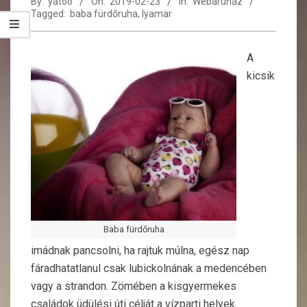
By:
yatoo
On:
2019-02-23
In:
Webáruház
Tagged:
baba fürdőruha
,
lyamar
A
kicsik
Baba fürdőruha
imádnak pancsolni, ha rajtuk múlna, egész nap
fáradhatatlanul csak lubickolnának a medencében
vagy a strandon. Zömében a kisgyermekes
családok üdülési úti célját a vízparti helyek