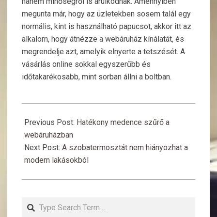
hanem minőségről is árulkodnak. Amennyiben
megunta már, hogy az üzletekben sosem talál egy
normális, kint is használható papucsot, akkor itt az
alkalom, hogy átnézze a webáruház kínálatát, és
megrendelje azt, amelyik elnyerte a tetszését. A
vásárlás online sokkal egyszerűbb és
időtakarékosabb, mint sorban állni a boltban.
2016-
08-
Previous Post:
Hatékony medence szűrő a
24
webáruházban
Next Post:
A szobatermosztát nem hiányozhat a
modern lakásokból
Search