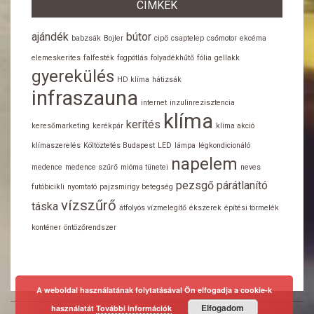
CÍMKÉK
ajándék
bútor
babzsák
Bojler
cipő
csaptelep
csőmotor
ekcéma
elemeskerites
falfesték
fogpótlás
folyadékhűtő
fólia
gellakk
gyerekülés
HD klíma
hátizsák
infraszauna
internet
inzulinrezisztencia
klíma
kerítés
keresőmarketing
kerékpár
klíma akció
klímaszerelés
Költöztetés Budapest
LED
lámpa
légkondicionáló
napelem
medence
medence szűrő
mióma tünetei
neves
pezsgő
párátlanító
futóbicikli
nyomtató
pajzsmirigy betegség
vízszűrő
táska
átfolyós vízmelegítő
ékszerek
építési törmelék
konténer
öntözőrendszer
A weboldal használatának folytatásával Ön elfogadja a cookie-k
Elfogadom
használatát
További információk