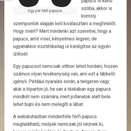
papucs
is kerül
szóba, akkor is
Egy pár férfi papucs
komoly
szempontok alapján kell kiválasztani a megfelelőt.
Hogy miért? Mert mindenki azt szeretné, hogy a
papucs, amit visel, kényelmes legyen, de
ugyanakkor esztétikailag is kielégítse az egyén
ízlését.
Egy papucsot nemcsak otthon lehet hordani, hiszen
számos olyan tevékenység van, ami ezt a lábbelit
igényli. Például nyaralás során, a tengeren vagy
akár a tóparton jó, ha van a táskában egy papucs
mindkét nem számára, mert pillanatok alatt bele
lehet bújni és nem melegíti a lábat.
A webáruházban mindenféle férfi papucs
megtalálható, melyek nemcsak jól néznek ki,