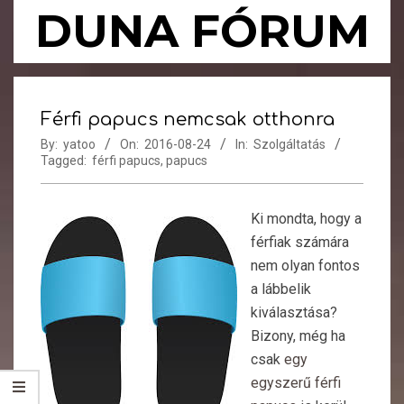
Skip
DUNA FÓRUM
to
content
Primary
Navigation
Férfi papucs nemcsak otthonra
Menu
By:
yatoo
On:
2016-08-24
In:
Szolgáltatás
Tagged:
férfi papucs
,
papucs
Ki mondta, hogy a
férfiak számára
nem olyan fontos
a lábbelik
kiválasztása?
Bizony, még ha
csak
egy
egyszerű férfi