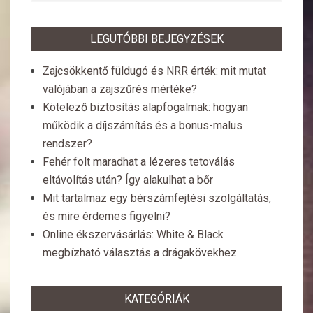
LEGUTÓBBI BEJEGYZÉSEK
Zajcsökkentő füldugó és NRR érték: mit mutat
valójában a zajszűrés mértéke?
Kötelező biztosítás alapfogalmak: hogyan
működik a díjszámítás és a bonus-malus
rendszer?
Fehér folt maradhat a lézeres tetoválás
eltávolítás után? Így alakulhat a bőr
Mit tartalmaz egy bérszámfejtési szolgáltatás,
és mire érdemes figyelni?
Online ékszervásárlás: White & Black
megbízható választás a drágakövekhez
KATEGÓRIÁK