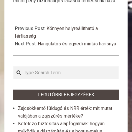
mindig egy biztonságos lakásba térhessünk haza.
2018-
11-
Previous Post:
Könnyen helyreállítható a
27
férfiasság
Next Post:
Hangulatos és egyedi mintás harisnya
Search
LEGUTÓBBI BEJEGYZÉSEK
Zajcsökkentő füldugó és NRR érték: mit mutat
valójában a zajszűrés mértéke?
Kötelező biztosítás alapfogalmak: hogyan
működik a díjszámítás és a bonus-malus