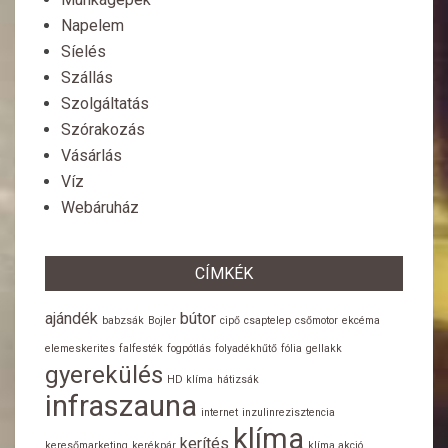
Napelem
Síelés
Szállás
Szolgáltatás
Szórakozás
Vásárlás
Víz
Webáruház
CÍMKÉK
ajándék
bútor
babzsák
Bojler
cipő
csaptelep
csőmotor
ekcéma
elemeskerites
falfesték
fogpótlás
folyadékhűtő
fólia
gellakk
gyerekülés
HD klíma
hátizsák
infraszauna
internet
inzulinrezisztencia
klíma
kerítés
keresőmarketing
kerékpár
klíma akció