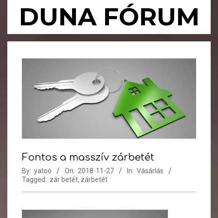
Skip
DUNA FÓRUM
to
content
Primary
Navigation
Menu
Fontos a masszív zárbetét
By:
yatoo
On:
2018-11-27
In:
Vásárlás
Tagged:
zár betét
,
zárbetét