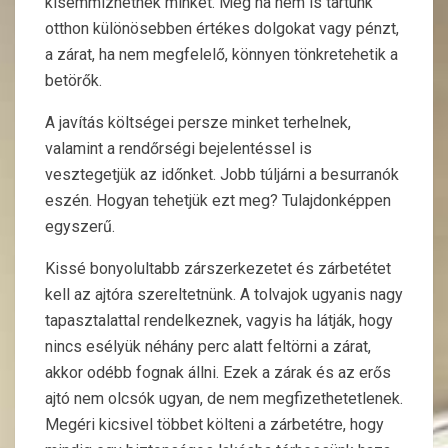
kisemmizhetnek minket. Még ha nem is tartunk
otthon különösebben értékes dolgokat vagy pénzt,
a zárat, ha nem megfelelő, könnyen tönkretehetik a
betörők.
A javítás költségei persze minket terhelnek,
valamint a rendőrségi bejelentéssel is
vesztegetjük az időnket. Jobb túljárni a besurranók
eszén. Hogyan tehetjük ezt meg? Tulajdonképpen
egyszerű.
Kissé bonyolultabb zárszerkezetet és zárbetétet
kell az ajtóra szereltetnünk. A tolvajok ugyanis nagy
tapasztalattal rendelkeznek, vagyis ha látják, hogy
nincs esélyük néhány perc alatt feltörni a zárat,
akkor odébb fognak állni. Ezek a zárak és az erős
ajtó nem olcsók ugyan, de nem megfizethetetlenek.
Megéri kicsivel többet költeni a zárbetétre, hogy