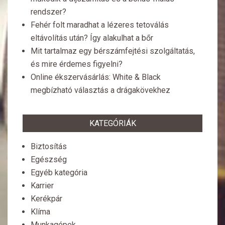
rendszer?
Fehér folt maradhat a lézeres tetoválás
eltávolítás után? Így alakulhat a bőr
Mit tartalmaz egy bérszámfejtési szolgáltatás,
és mire érdemes figyelni?
Online ékszervásárlás: White & Black
megbízható választás a drágakövekhez
KATEGÓRIÁK
Biztosítás
Egészség
Egyéb kategória
Karrier
Kerékpár
Klíma
Munkagépek