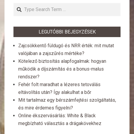
Search
LEGUTÓBBI BEJEGYZÉSEK
Zajcsökkentő füldugó és NRR érték: mit mutat
valójában a zajszűrés mértéke?
Kötelező biztosítás alapfogalmak: hogyan
működik a díjszámítás és a bonus-malus
rendszer?
Fehér folt maradhat a lézeres tetoválás
eltávolítás után? Így alakulhat a bőr
Mit tartalmaz egy bérszámfejtési szolgáltatás,
és mire érdemes figyelni?
Online ékszervásárlás: White & Black
megbízható választás a drágakövekhez