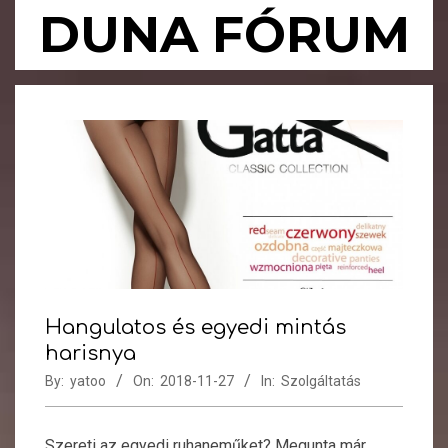
Skip
DUNA FÓRUM
to
content
Primary
Navigation
Menu
Hangulatos és egyedi mintás
harisnya
By:
yatoo
On:
2018-11-27
In:
Szolgáltatás
Szereti az egyedi ruhaneműket? Megunta már,