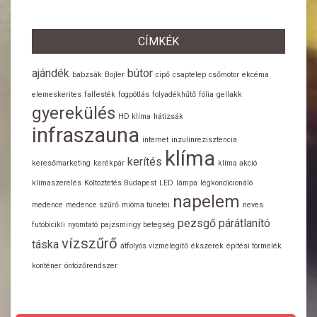
CÍMKÉK
ajándék
bútor
babzsák
Bojler
cipő
csaptelep
csőmotor
ekcéma
elemeskerites
falfesték
fogpótlás
folyadékhűtő
fólia
gellakk
gyerekülés
HD klíma
hátizsák
infraszauna
internet
inzulinrezisztencia
klíma
kerítés
keresőmarketing
kerékpár
klíma akció
klímaszerelés
Költöztetés Budapest
LED
lámpa
légkondicionáló
napelem
medence
medence szűrő
mióma tünetei
neves
pezsgő
párátlanító
futóbicikli
nyomtató
pajzsmirigy betegség
vízszűrő
táska
átfolyós vízmelegítő
ékszerek
építési törmelék
konténer
öntözőrendszer