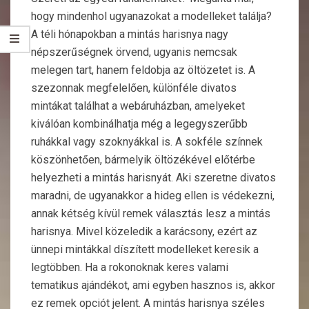
hogy mindenhol ugyanazokat a modelleket találja?
A téli hónapokban a mintás harisnya nagy
népszerűségnek örvend, ugyanis nemcsak
melegen tart, hanem feldobja az öltözetet is. A
szezonnak megfelelően, különféle divatos
mintákat találhat a webáruházban, amelyeket
kiválóan kombinálhatja még a legegyszerűbb
ruhákkal vagy szoknyákkal is. A sokféle színnek
köszönhetően, bármelyik öltözékével előtérbe
helyezheti a mintás harisnyát. Aki szeretne divatos
maradni, de ugyanakkor a hideg ellen is védekezni,
annak kétség kívül remek választás lesz a mintás
harisnya. Mivel közeledik a karácsony, ezért az
ünnepi mintákkal díszített modelleket keresik a
legtöbben. Ha a rokonoknak keres valami
tematikus ajándékot, ami egyben hasznos is, akkor
ez remek opciót jelent. A mintás harisnya széles