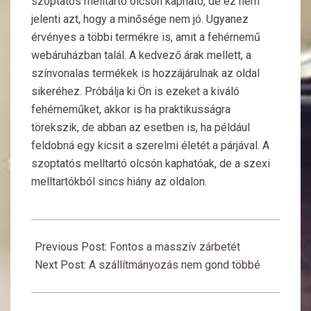
szoptatós melltartó olcsón kapható, de ez nem
jelenti azt, hogy a minősége nem jó. Ugyanez
érvényes a többi termékre is, amit a fehérnemű
webáruházban talál. A kedvező árak mellett, a
színvonalas termékek is hozzájárulnak az oldal
sikeréhez. Próbálja ki Ön is ezeket a kiváló
fehérneműket, akkor is ha praktikusságra
törekszik, de abban az esetben is, ha például
feldobná egy kicsit a szerelmi életét a párjával. A
szoptatós melltartó olcsón kaphatóak, de a szexi
melltartókból sincs hiány az oldalon.
2018-
11-
Previous Post:
Fontos a masszív zárbetét
27
Next Post:
A szállítmányozás nem gond többé