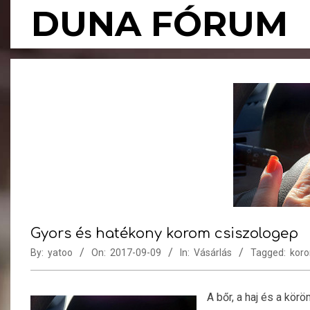
Skip
DUNA FÓRUM
to
content
Gyors és hatékony korom csiszologep
By:
yatoo
On:
2017-09-09
In:
Vásárlás
Tagged:
koro
A bőr, a haj és a kör