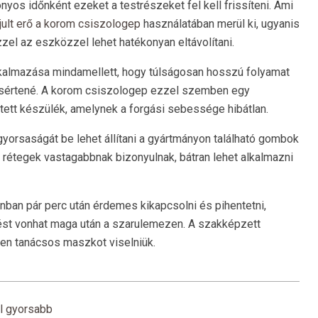
yos időnként ezeket a testrészeket fel kell frissíteni. Ami
jult erő a korom csiszologep
használatában merül ki, ugyanis
zzel az eszközzel lehet hatékonyan eltávolítani.
kalmazása mindamellett, hogy túlságosan hosszú folyamat
elsértené. A korom csiszologep ezzel szemben egy
ztett készülék, amelynek a forgási sebessége hibátlan.
yorsaságát be lehet állítani a gyártmányon található gombok
ó rétegek vastagabbnak bizonyulnak, bátran lehet alkalmazni
ban pár perc után érdemes kikapcsolni és pihentetni,
ést vonhat maga után a szarulemezen. A szakképzett
n tanácsos maszkot viselniük.
l gyorsabb