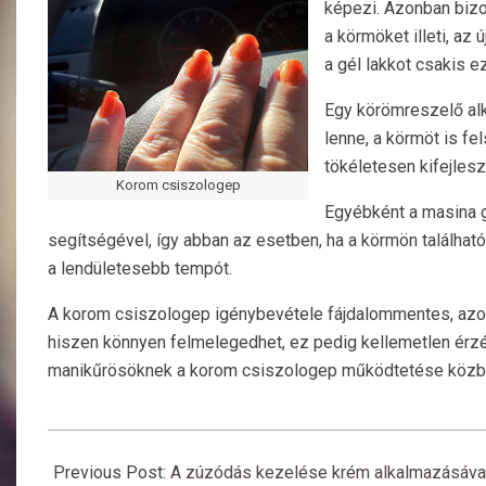
képezi. Azonban bizon
a körmöket illeti, az
ú
a gél lakkot csakis e
Egy körömreszelő al
lenne, a körmöt is f
tökéletesen kifejles
Korom csiszologep
Egyébként a masina g
segítségével, így abban az esetben, ha a körmön találhat
a lendületesebb tempót.
A korom csiszologep igénybevétele fájdalommentes, azon
hiszen könnyen felmelegedhet, ez pedig kellemetlen érz
manikűrösöknek a korom csiszologep működtetése közbe
2017-
09-
Previous Post:
A zúzódás kezelése krém alkalmazásáva