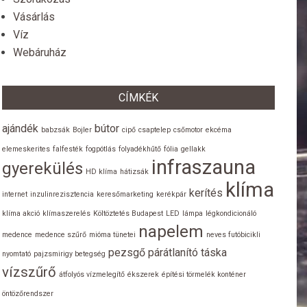
Vásárlás
Víz
Webáruház
CÍMKÉK
ajándék
bútor
babzsák
Bojler
cipő
csaptelep
csőmotor
ekcéma
elemeskerites
falfesték
fogpótlás
folyadékhűtő
fólia
gellakk
infraszauna
gyerekülés
HD klíma
hátizsák
klíma
kerítés
internet
inzulinrezisztencia
keresőmarketing
kerékpár
klíma akció
klímaszerelés
Költöztetés Budapest
LED
lámpa
légkondicionáló
napelem
medence
medence szűrő
mióma tünetei
neves futóbicikli
pezsgő
párátlanító
táska
nyomtató
pajzsmirigy betegség
vízszűrő
átfolyós vízmelegítő
ékszerek
építési törmelék konténer
öntözőrendszer