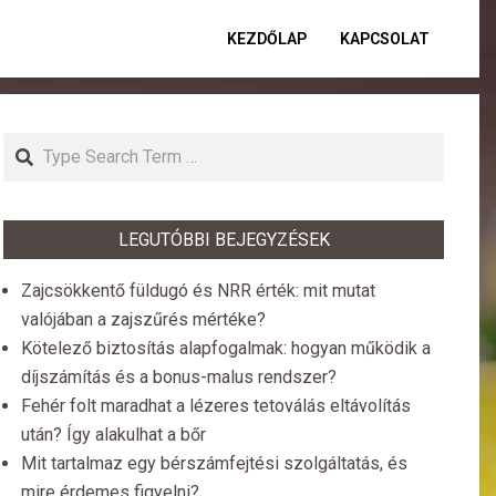
KEZDŐLAP
KAPCSOLAT
Primar
Naviga
Menu
Search
LEGUTÓBBI BEJEGYZÉSEK
Zajcsökkentő füldugó és NRR érték: mit mutat
valójában a zajszűrés mértéke?
Kötelező biztosítás alapfogalmak: hogyan működik a
díjszámítás és a bonus-malus rendszer?
Fehér folt maradhat a lézeres tetoválás eltávolítás
után? Így alakulhat a bőr
Mit tartalmaz egy bérszámfejtési szolgáltatás, és
mire érdemes figyelni?