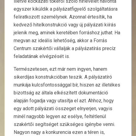
illetve kockázati tőkéről szóló hírlevelet havonta
egyszer kiküldik a pályázatfigyelő szolgáltatásra
feliratkozott személynek. Azonnal értesítik, ha
kedvező hitelkonstrukció vagy új pályázati kiírás
jelenik meg, aminek keretében forráshoz juthat. Ha
megvan az ideális lehetőség, akkor a Forrás
Centrum szakértői vállalják a pályázatírás precíz
feladatának elvégzését is.
Természetesen, ezt már nem ingyen, hanem
sikerdíjas konstrukcióban teszik. A pályázatíró
munkája kulcsfontossággal bír, hiszen az illetékes
bizottság az általa elkészített dokumentáció
alapján fogadja vagy utasítja el azt. Ahhoz, hogy
egy adott pályázati összeget elnyerjen, vagyis
minél nagyobb legyen az esélye, feltétlenül
szakértői segítséget szükséges igénybe venni.
Nagyon nagy a konkurencia ezen a téren is,