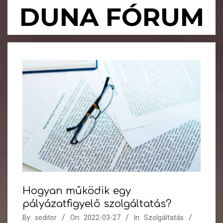
Skip
DUNA FÓRUM
to
content
Primary
Navigation
Menu
Hogyan működik egy
pályázatfigyelő szolgáltatás?
By:
seditor
On:
2022-03-27
In:
Szolgáltatás