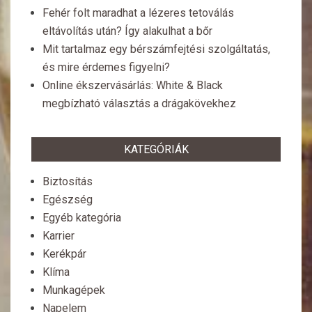
Fehér folt maradhat a lézeres tetoválás
eltávolítás után? Így alakulhat a bőr
Mit tartalmaz egy bérszámfejtési szolgáltatás,
és mire érdemes figyelni?
Online ékszervásárlás: White & Black
megbízható választás a drágakövekhez
KATEGÓRIÁK
Biztosítás
Egészség
Egyéb kategória
Karrier
Kerékpár
Klíma
Munkagépek
Napelem