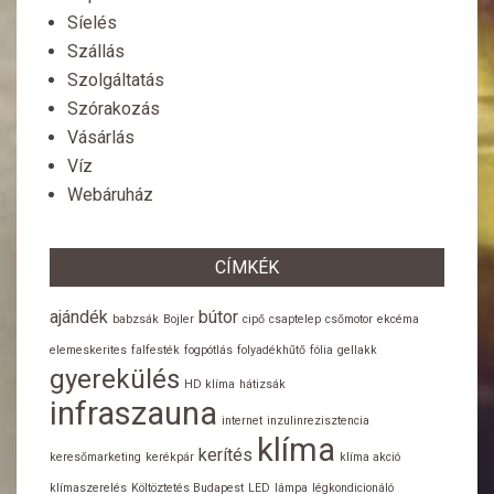
Síelés
Szállás
Szolgáltatás
Szórakozás
Vásárlás
Víz
Webáruház
CÍMKÉK
ajándék
bútor
babzsák
Bojler
cipő
csaptelep
csőmotor
ekcéma
elemeskerites
falfesték
fogpótlás
folyadékhűtő
fólia
gellakk
gyerekülés
HD klíma
hátizsák
infraszauna
internet
inzulinrezisztencia
klíma
kerítés
keresőmarketing
kerékpár
klíma akció
klímaszerelés
Költöztetés Budapest
LED
lámpa
légkondicionáló