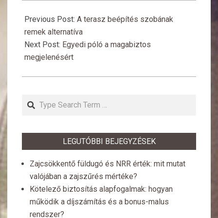
2022-
03-
Previous Post:
A terasz beépítés szobának
27
remek alternatíva
Next Post:
Egyedi póló a magabiztos
megjelenésért
Search
LEGUTÓBBI BEJEGYZÉSEK
Zajcsökkentő füldugó és NRR érték: mit mutat
valójában a zajszűrés mértéke?
Kötelező biztosítás alapfogalmak: hogyan
működik a díjszámítás és a bonus-malus
rendszer?