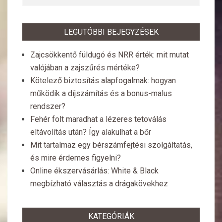
LEGUTÓBBI BEJEGYZÉSEK
Zajcsökkentő füldugó és NRR érték: mit mutat
valójában a zajszűrés mértéke?
Kötelező biztosítás alapfogalmak: hogyan
működik a díjszámítás és a bonus-malus
rendszer?
Fehér folt maradhat a lézeres tetoválás
eltávolítás után? Így alakulhat a bőr
Mit tartalmaz egy bérszámfejtési szolgáltatás,
és mire érdemes figyelni?
Online ékszervásárlás: White & Black
megbízható választás a drágakövekhez
KATEGÓRIÁK