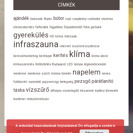
CÍMKÉK
ajándék
bútor
babzsák
Bojler
cipő
csaptelep
csőmotor
ekcéma
elemeskerites
falfesték
fogpótlás
folyadékhűtő
fólia
gellakk
gyerekülés
HD klíma
hátizsák
infraszauna
internet
inzulinrezisztencia
klíma
kerítés
keresőmarketing
kerékpár
klíma akció
klímaszerelés
Költöztetés Budapest
LED
lámpa
légkondicionáló
napelem
medence
medence szűrő
mióma tünetei
neves
pezsgő
párátlanító
futóbicikli
nyomtató
pajzsmirigy betegség
vízszűrő
táska
átfolyós vízmelegítő
ékszerek
építési törmelék
konténer
öntözőrendszer
A weboldal használatának folytatásával Ön elfogadja a cookie-k