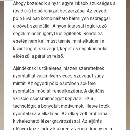
Ahogy közeledik a nyár, egyre inkább szükséges a
rövid ujjú felső ruházat beszerzése. Az
egyedi
póló kiválóan kombinálható
bármilyen nadrággal,
cipővel, szandállal. A nyomtatással foglalkozó
cégek minden igényt kielégítenek. Rendelés
esetén nem kell mást tennie, mint elküldeni a
kívánt logót, szöveget, képet és napokon belül
elkészül a páratlan felső.
Ajándéknak is tökéletes, hiszen szeretteinek
nyomtathat valamilyen vicces szöveget vagy
mintát. Az egyedi póló esetében sokféle
nyomtatási mód áll rendelkezésre. A digitális
variáció csúcsminőséget képvisel. Ez a
technológia a bonyolult motívumok, illetve fotók
nyomtatására alkalmas. Az elképzelt embléma
kivitelezhető lézer gravírozással. Az eljárás
előnyei közé tartozik a precíz végeredmény és a