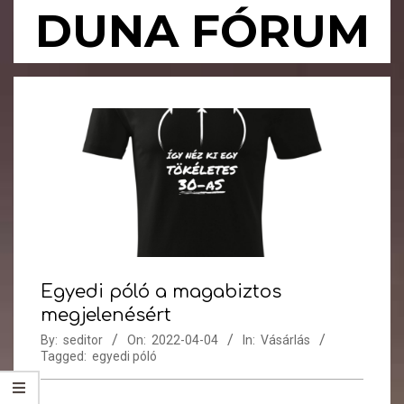
Skip
DUNA FÓRUM
to
content
Primary
Navigation
Menu
Egyedi póló a magabiztos
megjelenésért
By:
seditor
On:
2022-04-04
In:
Vásárlás
Tagged:
egyedi póló