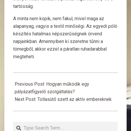
tartósság.
A minta nem kopik, nem fakul, mivel maga az
alapanyag, vagyis a textil minőségi. Az egyedi póló
készítés hatalmas népszerűségnek örvend
napjainkban. Amennyiben ki szeretne tűnni a
tömegből, akkor ezzel a páratlan ruhadarabbal
megteheti.
2022-
04-
Previous Post:
Hogyan működik egy
04
pályázatfigyelő szolgáltatás?
Next Post:
Tollasütő szett az aktív embereknek
Search