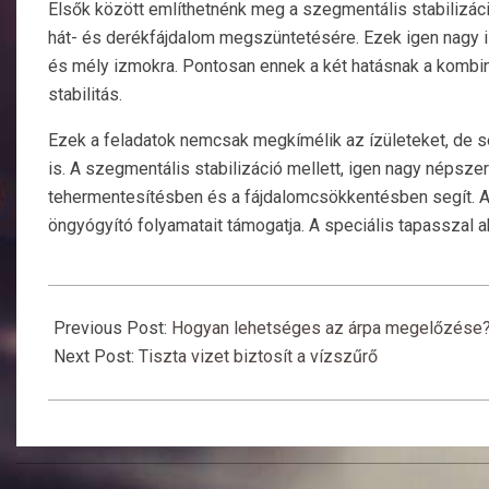
Elsők között említhetnénk meg a szegmentális stabilizáció
hát- és derékfájdalom megszüntetésére. Ezek igen nagy i
és mély izmokra. Pontosan ennek a két hatásnak a kombin
stabilitás.
Ezek a feladatok nemcsak megkímélik az ízületeket, de s
is. A szegmentális stabilizáció mellett, igen nagy népsze
tehermentesítésben és a fájdalomcsökkentésben segít. A
öngyógyító folyamatait támogatja. A speciális tapasszal ak
2024-
08-
Previous Post:
Hogyan lehetséges az árpa megelőzése
24
Next Post:
Tiszta vizet biztosít a vízszűrő