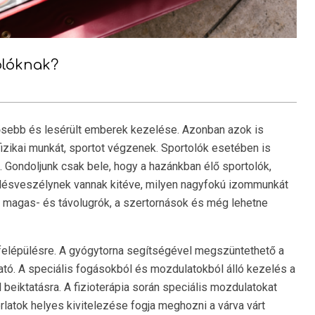
olóknak?
dősebb és lesérült emberek kezelése. Azonban azok is
fizikai munkát, sportot végzenek. Sportolók esetében is
. Gondoljunk csak bele, hogy a hazánkban élő sportolók,
rülésveszélynek vannak kitéve, milyen nagyfokú izommunkát
 magas- és távolugrók, a szertornások és még lehetne
elépülésre. A gyógytorna segítségével megszüntethető a
ató. A speciális fogásokból és mozdulatokból álló kezelés a
beiktatásra. A fizioterápia során speciális mozdulatokat
korlatok helyes kivitelezése fogja meghozni a várva várt