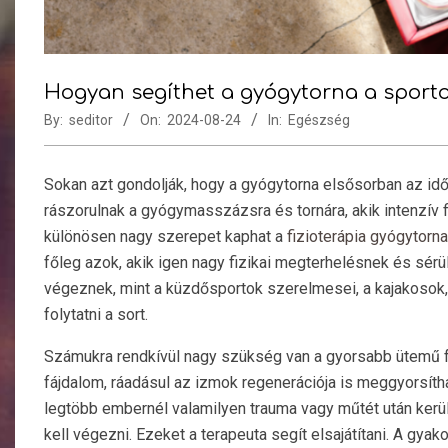
Hogyan segíthet a gyógytorna a sport
By:
seditor
On:
2024-08-24
In:
Egészség
Sokan azt gondolják, hogy a gyógytorna elsősorban az i
rászorulnak a gyógymasszázsra és tornára, akik intenzív 
különösen nagy szerepet kaphat a
fizioterápia gyógytorna
főleg azok, akik igen nagy fizikai megterhelésnek és sé
végeznek, mint a küzdősportok szerelmesei, a kajakosok,
folytatni a sort.
Számukra rendkívül nagy szükség van a gyorsabb ütemű f
fájdalom, ráadásul az izmok regenerációja is meggyorsíth
legtöbb embernél valamilyen trauma vagy műtét után kerül 
kell végezni. Ezeket a terapeuta segít elsajátítani. A gya