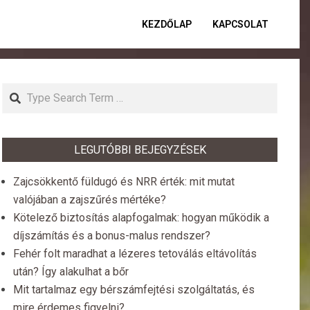
KEZDŐLAP
KAPCSOLAT
Primar
Naviga
Menu
Search
LEGUTÓBBI BEJEGYZÉSEK
Zajcsökkentő füldugó és NRR érték: mit mutat
valójában a zajszűrés mértéke?
Kötelező biztosítás alapfogalmak: hogyan működik a
díjszámítás és a bonus-malus rendszer?
Fehér folt maradhat a lézeres tetoválás eltávolítás
után? Így alakulhat a bőr
Mit tartalmaz egy bérszámfejtési szolgáltatás, és
mire érdemes figyelni?