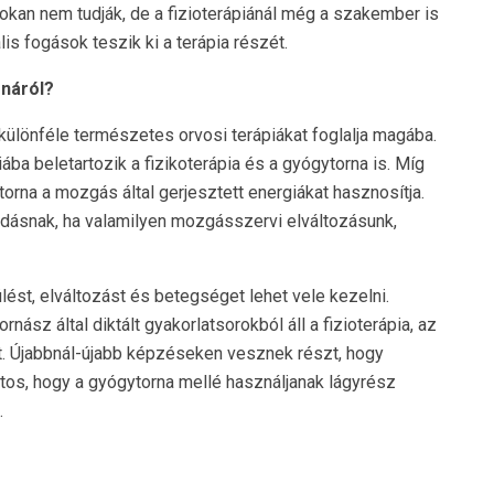
okan nem tudják, de a fizioterápiánál még a szakember is
s fogások teszik ki a terápia részét.
rnáról?
különféle természetes orvosi terápiákat foglalja magába.
iába beletartozik a fizikoterápia és a gyógytorna is. Míg
torna a mozgás által gerjesztett energiákat hasznosítja.
dásnak, ha valamilyen mozgásszervi elváltozásunk,
lést, elváltozást és betegséget lehet vele kezelni.
ász által diktált gyakorlatsorokból áll a fizioterápia, az
t. Újabbnál-újabb képzéseken vesznek részt, hogy
s, hogy a gyógytorna mellé használjanak lágyrész
.