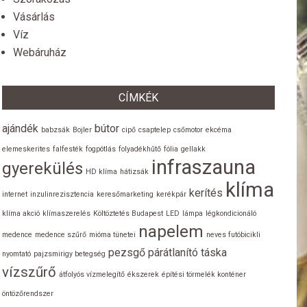
Vásárlás
Víz
Webáruház
CÍMKÉK
ajándék
bútor
babzsák
Bojler
cipő
csaptelep
csőmotor
ekcéma
elemeskerites
falfesték
fogpótlás
folyadékhűtő
fólia
gellakk
infraszauna
gyerekülés
HD klíma
hátizsák
klíma
kerítés
internet
inzulinrezisztencia
keresőmarketing
kerékpár
klíma akció
klímaszerelés
Költöztetés Budapest
LED
lámpa
légkondicionáló
napelem
medence
medence szűrő
mióma tünetei
neves futóbicikli
pezsgő
párátlanító
táska
nyomtató
pajzsmirigy betegség
vízszűrő
átfolyós vízmelegítő
ékszerek
építési törmelék konténer
öntözőrendszer