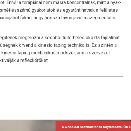
t. Ennél a terápiánál nem másra koncentrálnak, mint a nyak-,
smétlésszámú gyakorlatok és egyaránt hatnak a felületes
ációjából fakad, hogy hosszú távon javul a szegmentális
egítenek megelőzni a későbbi túlterhelés okozta fájdalmat
rűségnek örvend a kinesio taping technika is. Ez szintén a
 kinesio taping mechanikus módszer, ami a szervezet
tiválják a reflexköröket.
?
A weboldal használatának folytatásával Ön e