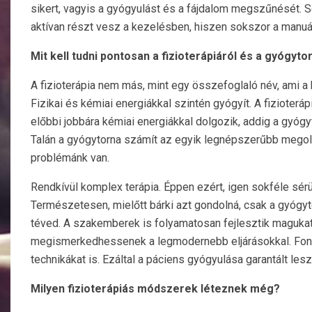
sikert, vagyis a gyógyulást és a fájdalom megszűnését. S
aktívan részt vesz a kezelésben, hiszen sokszor a manuáli
Mit kell tudni pontosan a fizioterápiáról és a gyógyto
A fizioterápia nem más, mint egy összefoglaló név, ami a 
Fizikai és kémiai energiákkal szintén gyógyít. A fizioteráp
előbbi jobbára kémiai energiákkal dolgozik, addig a gyógy
Talán a gyógytorna számít az egyik legnépszerűbb megol
problémánk van.
Rendkívül komplex terápia. Éppen ezért, igen sokféle sérü
Természetesen, mielőtt bárki azt gondolná, csak a gyógytorn
téved. A szakemberek is folyamatosan fejlesztik maguka
megismerkedhessenek a legmodernebb eljárásokkal. Fonto
technikákat is. Ezáltal a páciens gyógyulása garantált lesz
Milyen fizioterápiás módszerek léteznek még?