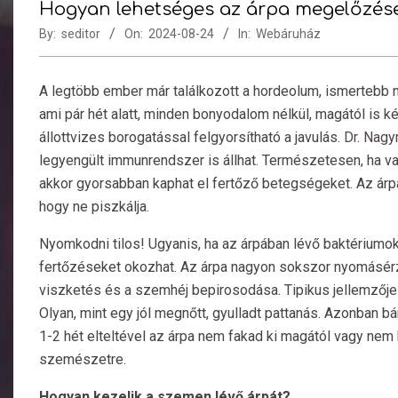
Hogyan lehetséges az árpa megelőzés
By:
seditor
On:
2024-08-24
In:
Webáruház
A legtöbb ember már találkozott a hordeolum, ismertebb 
ami pár hét alatt, minden bonyodalom nélkül, magától is
állottvizes borogatással felgyorsítható a javulás.
Dr. Nagy
legyengült immunrendszer is állhat. Természetesen, ha 
akkor gyorsabban kaphat el fertőző betegségeket. Az árpa
hogy ne piszkálja.
Nyomkodni tilos! Ugyanis, ha az árpában lévő baktériumok
fertőzéseket okozhat. Az árpa nagyon sokszor nyomásérz
viszketés és a szemhéj bepirosodása. Tipikus jellemzője
Olyan, mint egy jól megnőtt, gyulladt pattanás. Azonban bá
1-2 hét elteltével az árpa nem fakad ki magától vagy nem
szemészetre.
Hogyan kezelik a szemen lévő árpát?