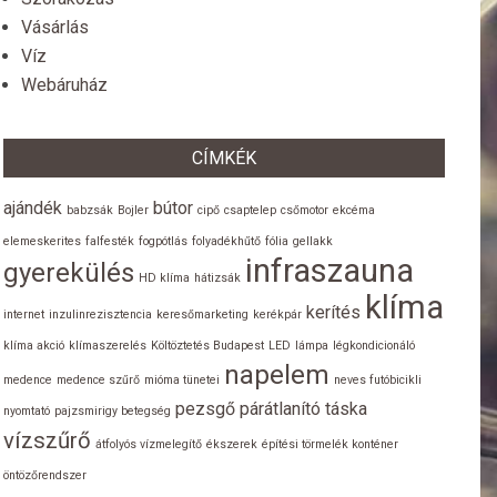
Vásárlás
Víz
Webáruház
CÍMKÉK
ajándék
bútor
babzsák
Bojler
cipő
csaptelep
csőmotor
ekcéma
elemeskerites
falfesték
fogpótlás
folyadékhűtő
fólia
gellakk
infraszauna
gyerekülés
HD klíma
hátizsák
klíma
kerítés
internet
inzulinrezisztencia
keresőmarketing
kerékpár
klíma akció
klímaszerelés
Költöztetés Budapest
LED
lámpa
légkondicionáló
napelem
medence
medence szűrő
mióma tünetei
neves futóbicikli
pezsgő
párátlanító
táska
nyomtató
pajzsmirigy betegség
vízszűrő
átfolyós vízmelegítő
ékszerek
építési törmelék konténer
öntözőrendszer