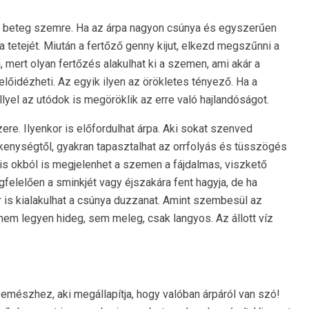
a beteg szemre. Ha az árpa nagyon csúnya és egyszerűen
a tetejét. Miután a fertőző genny kijut, elkezd megszűnni a
, mert olyan fertőzés alakulhat ki a szemen, ami akár a
előidézheti. Az egyik ilyen az örökletes tényező. Ha a
llyel az utódok is megöröklik az erre való hajlandóságot.
re. Ilyenkor is előfordulhat árpa. Aki sokat szenved
zékenységtől, gyakran tapasztalhat az orrfolyás és tüsszögés
lis okból is megjelenhet a szemen a fájdalmas, viszkető
felelően a sminkjét vagy éjszakára fent hagyja, de ha
is kialakulhat a csúnya duzzanat. Amint szembesül az
nem legyen hideg, sem meleg, csak langyos. Az állott víz
zemészhez, aki megállapítja, hogy valóban árpáról van szó!