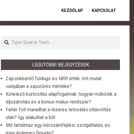
KEZDŐLAP
KAPCSOLAT
Primar
Naviga
Menu
Search
LEGUTÓBBI BEJEGYZÉSEK
Zajcsökkentő füldugó és NRR érték: mit mutat
valójában a zajszűrés mértéke?
Kötelező biztosítás alapfogalmak: hogyan működik a
díjszámítás és a bonus-malus rendszer?
Fehér folt maradhat a lézeres tetoválás eltávolítás
után? Így alakulhat a bőr
Mit tartalmaz egy bérszámfejtési szolgáltatás, és
mire érdemes figyelni?