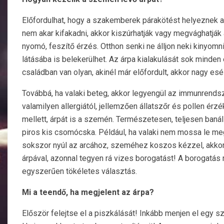
Előfordulhat, hogy a szakemberek párakötést helyeznek 
nem akar kifakadni, akkor kiszúrhatják vagy megvághatják 
nyomó, feszítő érzés. Otthon senki ne álljon neki kinyomni
látásába is belekerülhet. Az árpa kialakulását sok minden 
családban van olyan, akinél már előfordult, akkor nagy esé
Továbbá, ha valaki beteg, akkor legyengül az immunrendsze
valamilyen allergiától, jellemzően állatszőr és pollen ér
mellett, árpát is a szemén. Természetesen, teljesen baná
piros kis csomócska. Például, ha valaki nem mossa le meg
sokszor nyúl az arcához, szeméhez koszos kézzel, akkor 
árpával, azonnal tegyen rá vizes borogatást! A borogatás 
egyszerűen tökéletes választás.
Mi a teendő, ha megjelent az árpa?
Először felejtse el a piszkálását! Inkább menjen el egy s