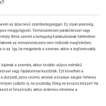
e?
nevén az árpa nevű szembetegséggel. Ez olyan jelenség,
 képes meggyógyulni. Természetesen párakötéssel vagy
mihály Attila
szerint a betegség kialakulásának hátterében
valakinek az immunrendszere nem működik megfelelően,
 is az. Így, ha megjelenik a szemen, akkor a legfontosabb,
 kijutnak a szembe, akkor további súlyos mértékű
éssel vagy fájdalommal kezdődik. Ezt követheti a
 a duzzadt, piros csomó, aminek a közepe sárgás-fehéres.
rmilyen csábító is, ne piszkálja, főleg ne koszos kézzel! Ha
 kezd el felszívódni, akkor érdemes elmennie a