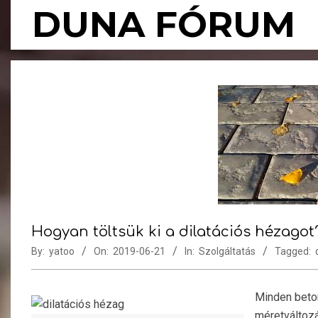
Skip
DUNA FÓRUM
to
content
Hogyan töltsük ki a dilatációs hézagot
By:
yatoo
On:
2019-06-21
In:
Szolgáltatás
Tagged:
Minden beton
méretváltozá