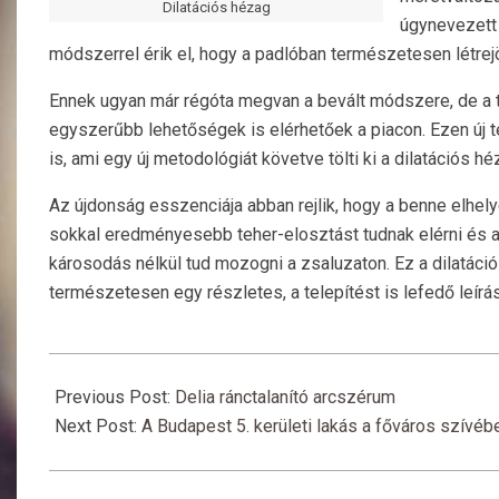
Dilatációs hézag
úgynevezet
módszerrel érik el, hogy a padlóban természetesen létre
Ennek ugyan már régóta megvan a bevált módszere, de a te
egyszerűbb lehetőségek is elérhetőek a piacon. Ezen új 
is, ami egy új metodológiát követve tölti ki a dilatációs hé
Az újdonság esszenciája abban rejlik, hogy a benne elhe
sokkal eredményesebb teher-elosztást tudnak elérni és a
károsodás nélkül tud mozogni a zsaluzaton. Ez a dilatáció
természetesen egy részletes, a telepítést is lefedő leírá
2019-
06-
Previous Post:
Delia ránctalanító arcszérum
21
Next Post:
A Budapest 5. kerületi lakás a főváros szívébe