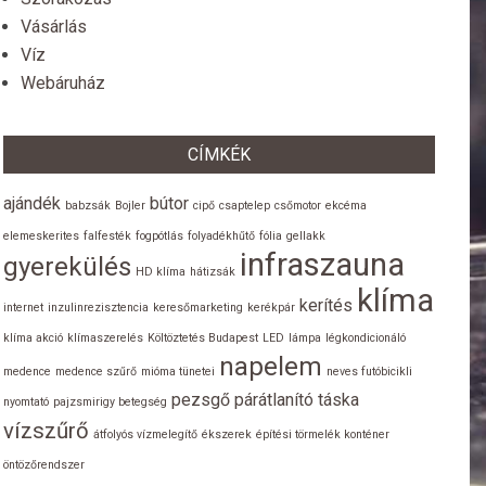
Vásárlás
Víz
Webáruház
CÍMKÉK
ajándék
bútor
babzsák
Bojler
cipő
csaptelep
csőmotor
ekcéma
elemeskerites
falfesték
fogpótlás
folyadékhűtő
fólia
gellakk
infraszauna
gyerekülés
HD klíma
hátizsák
klíma
kerítés
internet
inzulinrezisztencia
keresőmarketing
kerékpár
klíma akció
klímaszerelés
Költöztetés Budapest
LED
lámpa
légkondicionáló
napelem
medence
medence szűrő
mióma tünetei
neves futóbicikli
pezsgő
párátlanító
táska
nyomtató
pajzsmirigy betegség
vízszűrő
átfolyós vízmelegítő
ékszerek
építési törmelék konténer
öntözőrendszer