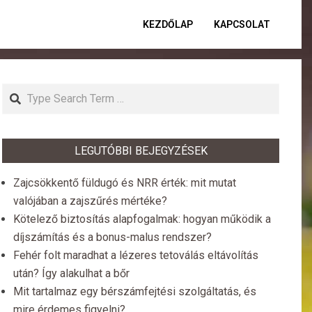
KEZDŐLAP
KAPCSOLAT
Primar
Naviga
Menu
Search
LEGUTÓBBI BEJEGYZÉSEK
Zajcsökkentő füldugó és NRR érték: mit mutat
valójában a zajszűrés mértéke?
Kötelező biztosítás alapfogalmak: hogyan működik a
díjszámítás és a bonus-malus rendszer?
Fehér folt maradhat a lézeres tetoválás eltávolítás
után? Így alakulhat a bőr
Mit tartalmaz egy bérszámfejtési szolgáltatás, és
mire érdemes figyelni?