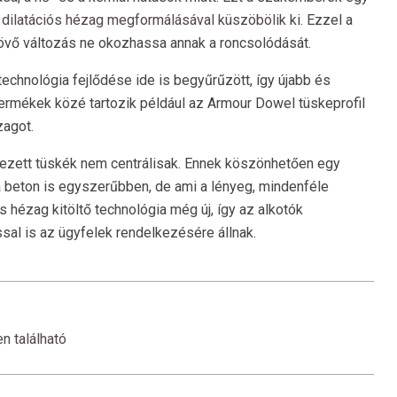
t
dilatációs hézag megformálásával küszöbölik
ki. Ezzel a
jövő változás ne okozhassa annak a roncsolódását.
chnológia fejlődése ide is begyűrűzött, így újabb és
termékek közé tartozik például az Armour Dowel tüskeprofil
zagot.
lyezett tüskék nem centrálisak. Ennek köszönhetően egy
 beton is egyszerűbben, de ami a lényeg, mindenféle
s hézag kitöltő technológia még új, így az alkotók
ssal is az ügyfelek rendelkezésére állnak.
n található