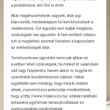
a problémával, ami Önt is érinti.
Akár magánszemélyek vagyunk, akár jogi
képviselők, mindenképpen fel kell készülnünk a
védekezésre. Ezt egyedül nem tudjuk megtenni,
szükségünk van ügyvédre. A fent említett oldalon
ezt is megteheti, azonnal felveheti a kapcsolatot
az elérhetőségek által.
Természetesen ügyvédre nemcsak abban az
esetben lehet szükségünk, ha minket ér valamilyen
vád vagy feljelentés, hanem akkor is, hogyha mi
szeretnénk kezdeményezni eljárást. Habár
egyáltalán nem mindegy, hogy melyik oldalon
állunk, viszont közös jellemzője mindkettőnek,
hogy a http://www.Vidakovics.hu/ oldalán található
leírásokra egyformán támaszkodhatunk és
pontosságában megbízhatunk.