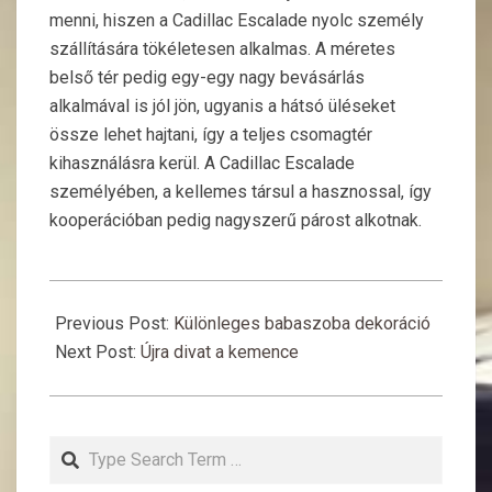
menni, hiszen a Cadillac Escalade nyolc személy
szállítására tökéletesen alkalmas. A méretes
belső tér pedig egy-egy nagy bevásárlás
alkalmával is jól jön, ugyanis a hátsó üléseket
össze lehet hajtani, így a teljes csomagtér
kihasználásra kerül. A Cadillac Escalade
személyében, a kellemes társul a hasznossal, így
kooperációban pedig nagyszerű párost alkotnak.
2015-
07-
Previous Post:
Különleges babaszoba dekoráció
31
Next Post:
Újra divat a kemence
Search