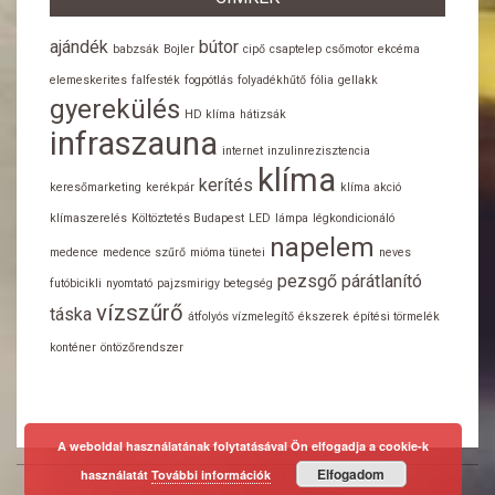
ajándék
bútor
babzsák
Bojler
cipő
csaptelep
csőmotor
ekcéma
elemeskerites
falfesték
fogpótlás
folyadékhűtő
fólia
gellakk
gyerekülés
HD klíma
hátizsák
infraszauna
internet
inzulinrezisztencia
klíma
kerítés
keresőmarketing
kerékpár
klíma akció
klímaszerelés
Költöztetés Budapest
LED
lámpa
légkondicionáló
napelem
medence
medence szűrő
mióma tünetei
neves
pezsgő
párátlanító
futóbicikli
nyomtató
pajzsmirigy betegség
vízszűrő
táska
átfolyós vízmelegítő
ékszerek
építési törmelék
konténer
öntözőrendszer
A weboldal használatának folytatásával Ön elfogadja a cookie-k
Elfogadom
használatát
További információk