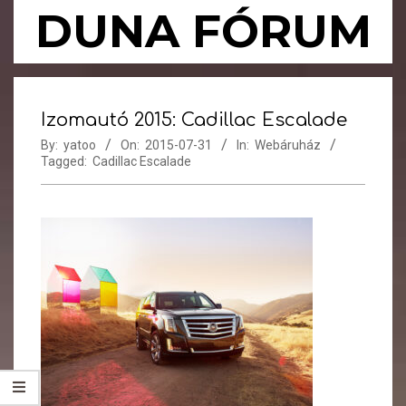
Skip
DUNA FÓRUM
to
content
Primary
Navigation
Izomautó 2015: Cadillac Escalade
Menu
By:
yatoo
On:
2015-07-31
In:
Webáruház
Tagged:
Cadillac Escalade