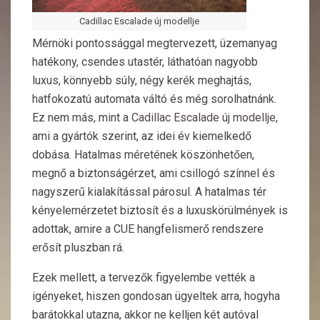
Cadillac Escalade új modellje
Mérnöki pontossággal megtervezett, üzemanyag
hatékony, csendes utastér, láthatóan nagyobb
luxus, könnyebb súly, négy kerék meghajtás,
hatfokozatú automata váltó és még sorolhatnánk.
Ez nem más, mint a
Cadillac Escalade új modellje
,
ami a gyártók szerint, az idei év kiemelkedő
dobása. Hatalmas méretének köszönhetően,
megnő a biztonságérzet, ami csillogó színnel és
nagyszerű kialakítással párosul. A hatalmas tér
kényelemérzetet biztosít és a luxuskörülmények is
adottak, amire a CUE hangfelismerő rendszere
erősít pluszban rá.
Ezek mellett, a tervezők figyelembe vették a
igényeket, hiszen gondosan ügyeltek arra, hogyha
barátokkal utazna, akkor ne kelljen két autóval