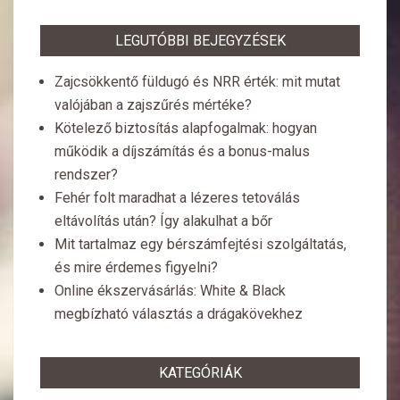
LEGUTÓBBI BEJEGYZÉSEK
Zajcsökkentő füldugó és NRR érték: mit mutat
valójában a zajszűrés mértéke?
Kötelező biztosítás alapfogalmak: hogyan
működik a díjszámítás és a bonus-malus
rendszer?
Fehér folt maradhat a lézeres tetoválás
eltávolítás után? Így alakulhat a bőr
Mit tartalmaz egy bérszámfejtési szolgáltatás,
és mire érdemes figyelni?
Online ékszervásárlás: White & Black
megbízható választás a drágakövekhez
KATEGÓRIÁK