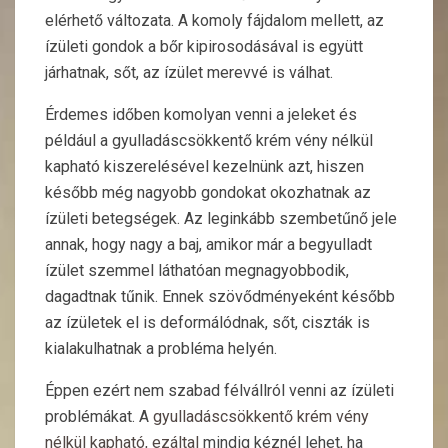
elérhető változata. A komoly fájdalom mellett, az
ízületi gondok a bőr kipirosodásával is együtt
járhatnak, sőt, az ízület merevvé is válhat.
Érdemes időben komolyan venni a jeleket és
például a gyulladáscsökkentő krém vény nélkül
kapható kiszerelésével kezelnünk azt, hiszen
később még nagyobb gondokat okozhatnak az
ízületi betegségek. Az leginkább szembetűnő jele
annak, hogy nagy a baj, amikor már a begyulladt
ízület szemmel láthatóan megnagyobbodik,
dagadtnak tűnik. Ennek szövődményeként később
az ízületek el is deformálódnak, sőt, ciszták is
kialakulhatnak a probléma helyén.
Éppen ezért nem szabad félvállról venni az ízületi
problémákat. A
gyulladáscsökkentő krém vény
nélkül kapható, ezáltal
mindig kéznél lehet, ha