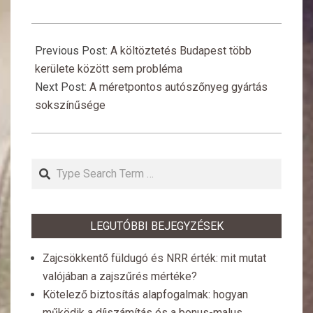
2016-
01-
Previous Post:
A költöztetés Budapest több
31
kerülete között sem probléma
Next Post:
A méretpontos autószőnyeg gyártás
sokszínűsége
Search
LEGUTÓBBI BEJEGYZÉSEK
Zajcsökkentő füldugó és NRR érték: mit mutat
valójában a zajszűrés mértéke?
Kötelező biztosítás alapfogalmak: hogyan
működik a díjszámítás és a bonus-malus