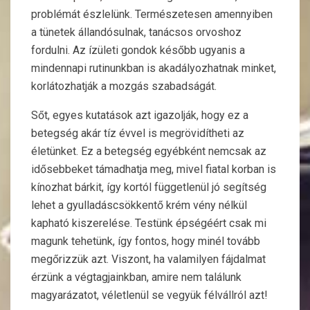
problémát észlelünk. Természetesen amennyiben
a tünetek állandósulnak, tanácsos orvoshoz
fordulni. Az ízületi gondok később ugyanis a
mindennapi rutinunkban is akadályozhatnak minket,
korlátozhatják a mozgás szabadságát.
Sőt, egyes kutatások azt igazolják, hogy ez a
betegség akár tíz évvel is megrövidítheti az
életünket. Ez a betegség egyébként nemcsak az
idősebbeket támadhatja meg, mivel fiatal korban is
kínozhat bárkit, így kortól függetlenül jó segítség
lehet a gyulladáscsökkentő krém vény nélkül
kapható kiszerelése. Testünk épségéért csak mi
magunk tehetünk, így fontos, hogy minél tovább
megőrizzük azt. Viszont, ha valamilyen fájdalmat
érzünk a végtagjainkban, amire nem találunk
magyarázatot, véletlenül se vegyük félvállról azt!