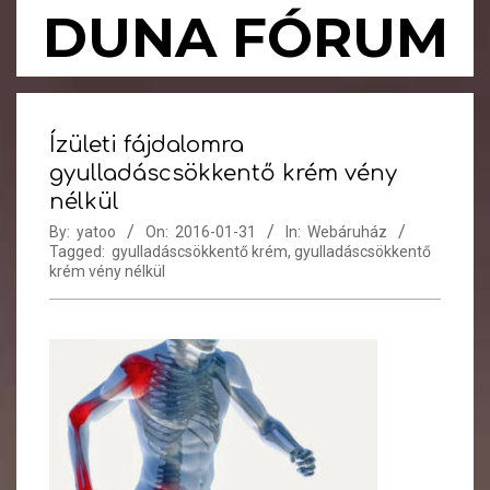
Skip
DUNA FÓRUM
to
content
Primary
Navigation
Ízületi fájdalomra
Menu
gyulladáscsökkentő krém vény
nélkül
By:
yatoo
On:
2016-01-31
In:
Webáruház
Tagged:
gyulladáscsökkentő krém
,
gyulladáscsökkentő
krém vény nélkül