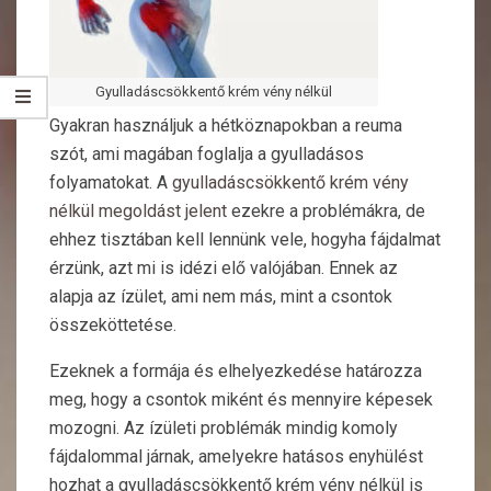
Gyulladáscsökkentő krém vény nélkül
Gyakran használjuk a hétköznapokban a reuma
szót, ami magában foglalja a gyulladásos
folyamatokat. A
gyulladáscsökkentő krém vény
nélkül megoldást jelent
ezekre a problémákra, de
ehhez tisztában kell lennünk vele, hogyha fájdalmat
érzünk, azt mi is idézi elő valójában. Ennek az
alapja az ízület, ami nem más, mint a csontok
összeköttetése.
Ezeknek a formája és elhelyezkedése határozza
meg, hogy a csontok miként és mennyire képesek
mozogni. Az ízületi problémák mindig komoly
fájdalommal járnak, amelyekre hatásos enyhülést
hozhat a gyulladáscsökkentő krém vény nélkül is