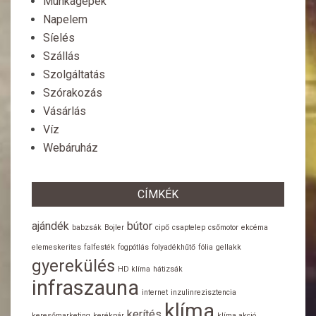
Munkagépek
Napelem
Síelés
Szállás
Szolgáltatás
Szórakozás
Vásárlás
Víz
Webáruház
CÍMKÉK
ajándék
bútor
babzsák
Bojler
cipő
csaptelep
csőmotor
ekcéma
elemeskerites
falfesték
fogpótlás
folyadékhűtő
fólia
gellakk
gyerekülés
HD klíma
hátizsák
infraszauna
internet
inzulinrezisztencia
klíma
kerítés
keresőmarketing
kerékpár
klíma akció