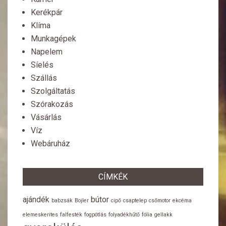
Kerékpár
Klíma
Munkagépek
Napelem
Síelés
Szállás
Szolgáltatás
Szórakozás
Vásárlás
Víz
Webáruház
CÍMKÉK
ajándék
bútor
babzsák
Bojler
cipő
csaptelep
csőmotor
ekcéma
elemeskerites
falfesték
fogpótlás
folyadékhűtő
fólia
gellakk