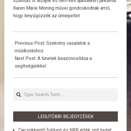
szállítás is lezajlik és nem kell ajándékért járkálnia.
Karen Marie Moning művei gondoskodnak arról,
hogy lenyűgözzék az ünnepeltet.
2017-
03-
Previous Post:
Szekrény vasalatok a
30
műalkotáshoz
Next Post:
A tünetek beazonosítása a
segítségünkkel
Search
LEGUTÓBBI BEJEGYZÉSEK
Zajcsökkentő füldugó és NRR érték: mit mutat