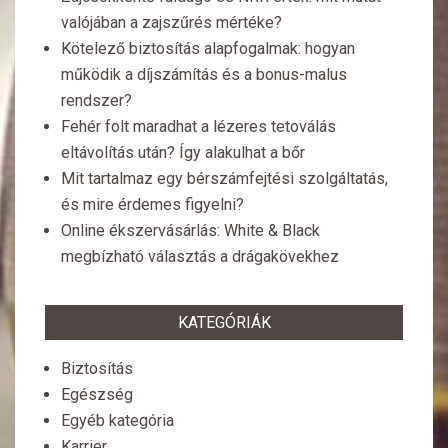
valójában a zajszűrés mértéke?
Kötelező biztosítás alapfogalmak: hogyan
működik a díjszámítás és a bonus-malus
rendszer?
Fehér folt maradhat a lézeres tetoválás
eltávolítás után? Így alakulhat a bőr
Mit tartalmaz egy bérszámfejtési szolgáltatás,
és mire érdemes figyelni?
Online ékszervásárlás: White & Black
megbízható választás a drágakövekhez
KATEGÓRIÁK
Biztosítás
Egészség
Egyéb kategória
Karrier