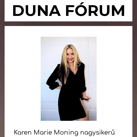
Skip
DUNA FÓRUM
to
content
Primary
Navigation
Menu
Karen Marie Moning nagysikerű