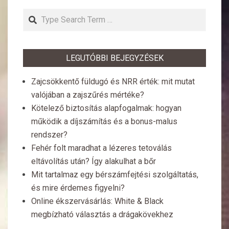
Search
LEGUTÓBBI BEJEGYZÉSEK
Zajcsökkentő füldugó és NRR érték: mit mutat
valójában a zajszűrés mértéke?
Kötelező biztosítás alapfogalmak: hogyan
működik a díjszámítás és a bonus-malus
rendszer?
Fehér folt maradhat a lézeres tetoválás
eltávolítás után? Így alakulhat a bőr
Mit tartalmaz egy bérszámfejtési szolgáltatás,
és mire érdemes figyelni?
Online ékszervásárlás: White & Black
megbízható választás a drágakövekhez