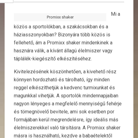
Mi a
Promixx shaker
közös a sportolókban, a szakácsokban és a
háziasszonyokban? Bizonyára több közös is
fellehető, ám a Promixx shaker mindenkinek a
hasznára válik, a kívánt állagú élelmiszer vagy
táplálék-kiegészítő elkészítéséhez.
Kivitelezésének köszönhetően, a kivehető rész
könnyen hordozható és tárolható, így minden
reggel elkészíthetjük a kedvenc turmixunkat és
magunkkal vihetjük. A sportolók mindennapjaiban
nagyon lényeges a megfelelő mennyiségű fehérje
és tömegnövelő bevitele, ami sok esetben por
formájában kerül megrendelésre, így ideális más
élelmiszerekkel való társításra.
A Promixx shaker
másra is használható, kezdve a babaételektől