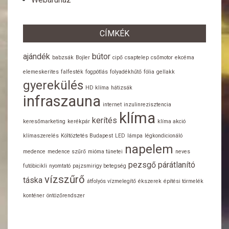
CÍMKÉK
ajándék
bútor
babzsák
Bojler
cipő
csaptelep
csőmotor
ekcéma
elemeskerites
falfesték
fogpótlás
folyadékhűtő
fólia
gellakk
gyerekülés
HD klíma
hátizsák
infraszauna
internet
inzulinrezisztencia
klíma
kerítés
keresőmarketing
kerékpár
klíma akció
klímaszerelés
Költöztetés Budapest
LED
lámpa
légkondicionáló
napelem
medence
medence szűrő
mióma tünetei
neves
pezsgő
párátlanító
futóbicikli
nyomtató
pajzsmirigy betegség
vízszűrő
táska
átfolyós vízmelegítő
ékszerek
építési törmelék
konténer
öntözőrendszer