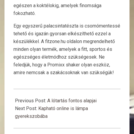
egészen a koktélokig, amelyek finomsága
fokozható.
Egy egyszerű palacsintatészta is csomómentessé
tehető és igazán gyorsan elkészíthető ezzel a
készülékkel. A fitzone.hu oldalon megrendelhető
minden olyan termék, amelyek a fitt, sportos és
egészséges életmódhoz szükségesek. Ne
feledjük, hogy a Promixx shaker olyan eszköz,
amire nemcsak a szakácsoknak van szükségük!
2018-
01-
Previous Post:
A lótartás fontos alapjai
09
Next Post:
Kapható online is lámpa
gyerekszobába