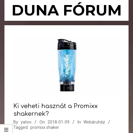
Skip
DUNA FÓRUM
to
content
Primary
Navigation
Menu
Ki veheti hasznát a Promixx
shakernek?
By:
yatoo
On:
2018-01-09
In:
Webáruház
Tagged:
promixx shaker