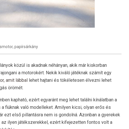
ismotor
,
papírsárkány
a lányok közül is akadnak néhányan, akik már kiskorban
ajongani a motorokért. Nekik kiváló játéknak számít egy
or, amit lábbal
lehet hajtani és tökéletesen élvezni lehet
gás örömét.
nben kapható, ezért egyaránt meg lehet találni kínálatban a
 a fiúknak való modelleket. Amilyen kicsi, olyan erős és
bár ezt első pillantásra nem is gondolná. Azonban a gyerekek
az ilyen játékszerekkel, ezért kifejezetten fontos volt a