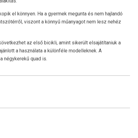
alakítás.
 kopik el könnyen. Ha a gyermek megunta és nem hajlandó
 játszótérről, viszont a könnyű műanyagot nem lesz nehéz
vetkezhet az első bicikli, amint sikerült elsajátítaniuk a
ánlott a használata a különféle modelleknek. A
 a négykerekű quad is.