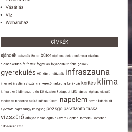
Vásárlás
Víz
Webáruház
CÍMKÉK
ajándék
bútor
babzsák
Bojler
cipő
csaptelep
csőmotor
ekcéma
elemeskerites
falfesték
fogpótlás
folyadékhűtő
fólia
gellakk
infraszauna
gyerekülés
HD klíma
hátizsák
klíma
kerítés
internet
inzulinrezisztencia
keresőmarketing
kerékpár
klíma akció
klímaszerelés
Költöztetés Budapest
LED
lámpa
légkondicionáló
napelem
medence
medence szűrő
mióma tünetei
neves futóbicikli
pezsgő
párátlanító
táska
nyomtató
pajzsmirigy betegség
vízszűrő
átfolyós vízmelegítő
ékszerek
építési törmelék konténer
öntözőrendszer