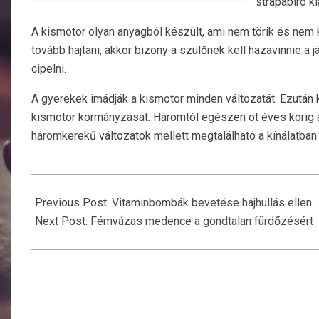
strapabíró ki
A kismotor olyan anyagból készült, ami nem törik és nem
tovább hajtani, akkor bizony a szülőnek kell hazavinnie a
cipelni.
A gyerekek imádják a kismotor minden változatát. Ezután kö
kismotor kormányzását. Háromtól egészen öt éves korig aj
háromkerekű változatok mellett megtalálható a kínálatban
2018-
07-
Previous Post:
Vitaminbombák bevetése hajhullás ellen
30
Next Post:
Fémvázas medence a gondtalan fürdőzésért