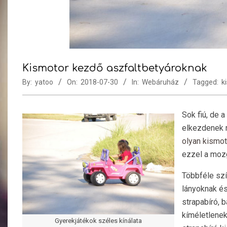
Kismotor kezdő aszfaltbetyároknak
By:
yatoo
On:
2018-07-30
In:
Webáruház
Tagged:
k
Sok fiú, de 
elkezdenek r
olyan kismot
ezzel a moz
Többféle szí
lányoknak és
strapabíró, 
kíméletlenek 
Gyerekjátékok széles kínálata