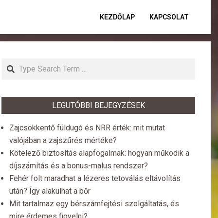
KEZDŐLAP
KAPCSOLAT
Primar
Naviga
Menu
Search
LEGUTÓBBI BEJEGYZÉSEK
Zajcsökkentő füldugó és NRR érték: mit mutat
valójában a zajszűrés mértéke?
Kötelező biztosítás alapfogalmak: hogyan működik a
díjszámítás és a bonus-malus rendszer?
Fehér folt maradhat a lézeres tetoválás eltávolítás
után? Így alakulhat a bőr
Mit tartalmaz egy bérszámfejtési szolgáltatás, és
mire érdemes figyelni?