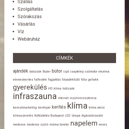
Szállás
Szolgáltatás
Szórakozás
Vásárlás
Víz
Webáruház
CÍMKÉK
ajándék
bútor
babzsák
Bojler
cipő
csaptelep
csőmotor
ekcéma
elemeskerites
falfesték
fogpótlás
folyadékhűtő
fólia
gellakk
gyerekülés
HD klíma
hátizsák
infraszauna
internet
inzulinrezisztencia
klíma
kerítés
keresőmarketing
kerékpár
klíma akció
klímaszerelés
Költöztetés Budapest
LED
lámpa
légkondicionáló
napelem
medence
medence szűrő
mióma tünetei
neves