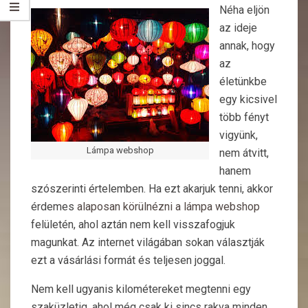
Néha eljön
az ideje
annak, hogy
az
életünkbe
egy kicsivel
több fényt
vigyünk,
Lámpa webshop
nem átvitt,
hanem
szószerinti értelemben. Ha ezt akarjuk tenni, akkor
érdemes
alaposan körülnézni a lámpa webshop
felületén, ahol aztán nem kell visszafogjuk
magunkat. Az internet világában sokan választják
ezt a vásárlási formát és teljesen joggal.
Nem kell ugyanis kilométereket megtenni egy
szaküzletig, ahol még csak ki sincs rakva minden,