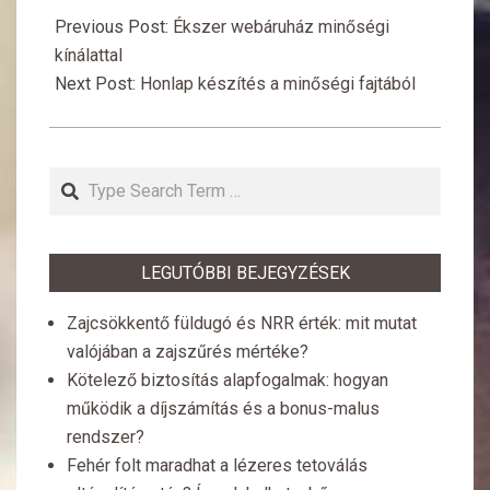
11-
Previous Post:
Ékszer webáruház minőségi
21
kínálattal
Next Post:
Honlap készítés a minőségi fajtából
Search
LEGUTÓBBI BEJEGYZÉSEK
Zajcsökkentő füldugó és NRR érték: mit mutat
valójában a zajszűrés mértéke?
Kötelező biztosítás alapfogalmak: hogyan
működik a díjszámítás és a bonus-malus
rendszer?
Fehér folt maradhat a lézeres tetoválás