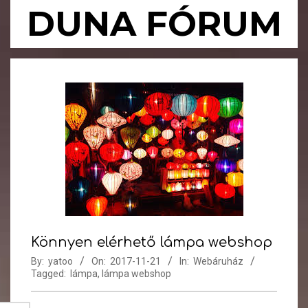
Skip
DUNA FÓRUM
to
content
Primary
Navigation
Menu
Könnyen elérhető lámpa webshop
By:
yatoo
On:
2017-11-21
In:
Webáruház
Tagged:
lámpa
,
lámpa webshop