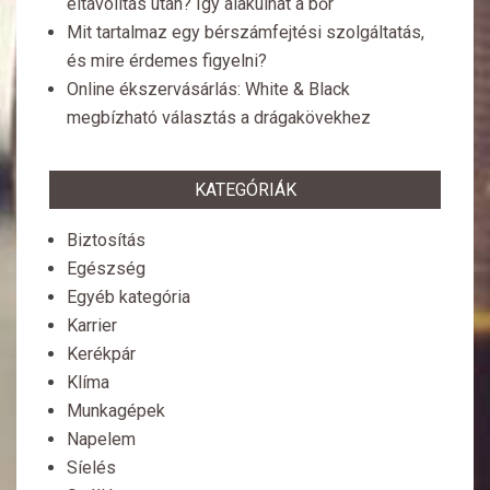
eltávolítás után? Így alakulhat a bőr
Mit tartalmaz egy bérszámfejtési szolgáltatás,
és mire érdemes figyelni?
Online ékszervásárlás: White & Black
megbízható választás a drágakövekhez
KATEGÓRIÁK
Biztosítás
Egészség
Egyéb kategória
Karrier
Kerékpár
Klíma
Munkagépek
Napelem
Síelés