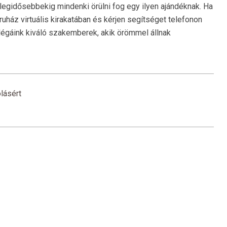
a legidősebbekig mindenki örülni fog egy ilyen ajándéknak. Ha
áz virtuális kirakatában és kérjen segítséget telefonon
légáink kiváló szakemberek, akik örömmel állnak
lásért