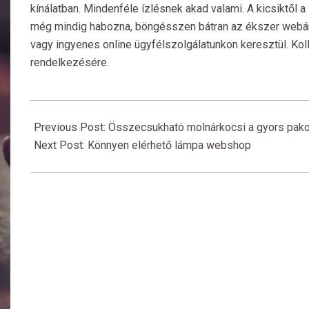
kínálatban. Mindenféle ízlésnek akad valami. A kicsiktől 
még mindig habozna, böngésszen bátran az ékszer webáruh
vagy ingyenes online ügyfélszolgálatunkon keresztül. Kol
rendelkezésére.
2017-
11-
Previous Post:
Összecsukható molnárkocsi a gyors pako
19
Next Post:
Könnyen elérhető lámpa webshop