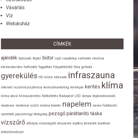
Vásárlás
Víz
Webáruház
CÍMKÉK
ajándék
bútor
babzsák
Bojler
cipő
csaptelep
csőmotor
ekcéma
elemeskerites
falfesték
fogpótlás
folyadékhűtő
fólia
gellakk
infraszauna
gyerekülés
HD klíma
hátizsák
klíma
kerítés
internet
inzulinrezisztencia
keresőmarketing
kerékpár
klíma akció
klímaszerelés
Költöztetés Budapest
LED
lámpa
légkondicionáló
napelem
medence
medence szűrő
mióma tünetei
neves futóbicikli
pezsgő
párátlanító
táska
nyomtató
pajzsmirigy betegség
vízszűrő
átfolyós vízmelegítő
ékszerek
építési törmelék konténer
öntözőrendszer