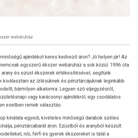
kszer webáruház
 minőségű ajándékot keres kedvező áron? Jó helyen jár! Az
nemcsak egyszerű ékszer webáruház
a sok közül. 1996 óta
 arany és ezüst ékszerek értékesítésével, segítünk
k kiválasztani az ízlésüknek és pénztárcájuknak leginkább
dellt, bármilyen alkalomra. Legyen szó eljegyzésről,
 születésnapi vagy karácsonyi ajándékról, egy csodálatos
en esetben remek választás.
op kínálata egyedi, kivételes minőségű darabok széles
kínálja, pénztárcabarát áron. Ezüstből és aranyból készült
lleket, női, férfi és gyerek ékszereket is talál a