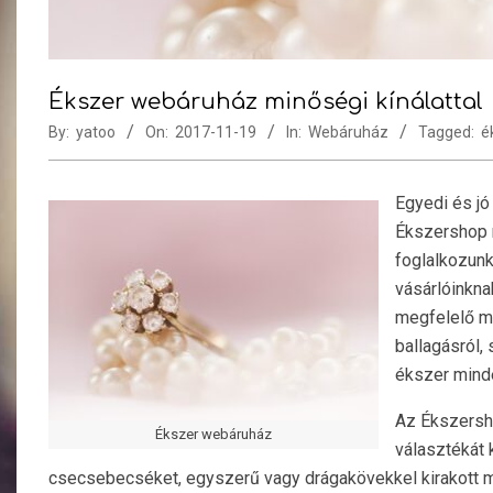
Ékszer webáruház minőségi kínálattal
By:
yatoo
On:
2017-11-19
In:
Webáruház
Tagged:
é
Egyedi és jó
Ékszershop
foglalkozunk
vásárlóinkna
megfelelő mo
ballagásról,
ékszer mind
Az Ékszersh
Ékszer webáruház
választékát 
csecsebecséket, egyszerű vagy drágakövekkel kirakott mode