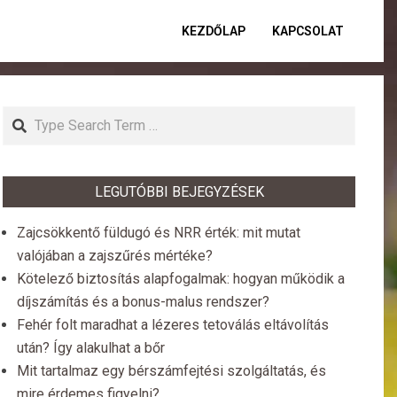
KEZDŐLAP
KAPCSOLAT
Primar
Naviga
Menu
Search
LEGUTÓBBI BEJEGYZÉSEK
Zajcsökkentő füldugó és NRR érték: mit mutat
valójában a zajszűrés mértéke?
Kötelező biztosítás alapfogalmak: hogyan működik a
díjszámítás és a bonus-malus rendszer?
Fehér folt maradhat a lézeres tetoválás eltávolítás
után? Így alakulhat a bőr
Mit tartalmaz egy bérszámfejtési szolgáltatás, és
mire érdemes figyelni?