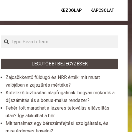
KEZDŐLAP
KAPCSOLAT
Primar
Naviga
Menu
Search
LEGUTÓBBI BEJEGYZÉSEK
Zajcsökkentő füldugó és NRR érték: mit mutat
valójában a zajszűrés mértéke?
Kötelező biztosítás alapfogalmak: hogyan működik a
díjszámítás és a bonus-malus rendszer?
Fehér folt maradhat a lézeres tetoválás eltávolítás
után? Így alakulhat a bőr
Mit tartalmaz egy bérszámfejtési szolgáltatás, és
mire érdemes figyelni?