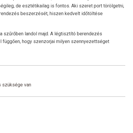
gileg, de esztétikailag is fontos. Aki szeret port törölgetni,
 berendezés beszerzését, hiszen kedvelt időtöltése
 a szűrőben landol majd. A légtisztító berendezés
ttól függően, hogy szenzorjai milyen szennyezettséget
s szüksége van