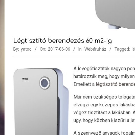
Légtisztító berendezés 60 m2-ig
By:
yatoo
On:
2017-06-06
In:
Webáruház
Tagged:
l
A levegőtisztítók nagyon po
határozzák meg, hogy milyen 
Emellett a
légtisztító beren
Már nem szükséges tologatni 
elvégzi egy közepes lakásba
végez tisztítást a lakásban. 
úgy, hogy közben kiszűri a 
A szennyező anyagok fogalmáb