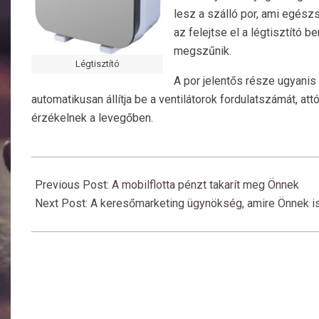
lesz a szálló por, ami egészsé
az felejtse el a légtisztító
megszűnik.
Légtisztító
A por jelentős része ugyanis
automatikusan állítja be a ventilátorok fordulatszámát, a
érzékelnek a levegőben.
2017-
06-
Previous Post:
A mobilflotta pénzt takarít meg Önnek
06
Next Post:
A keresőmarketing ügynökség, amire Önnek i