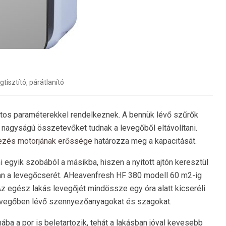
égtisztító
,
párátlanító
ntos paraméterekkel rendelkeznek. A bennük lévő szűrők
nagyságú összetevőket tudnak a levegőből eltávolítani.
dezés motorjának erőssége
határozza meg a kapacitását.
egyik szobából a másikba, hiszen a nyitott ajtón keresztül
n a levegőcserét. AHeavenfresh HF 380 modell 60 m2-ig
Az egész lakás levegőjét mindössze egy óra alatt kicseréli
levegőben lévő szennyezőanyagokat és szagokat.
a a por is beletartozik, tehát a lakásban jóval kevesebb