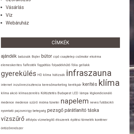
Vásárlás
Víz
Webáruház
CÍMKÉK
ajándék
bútor
babzsák
Bojler
cipő
csaptelep
csőmotor
ekcéma
elemeskerites
falfesték
fogpótlás
folyadékhűtő
fólia
gellakk
infraszauna
gyerekülés
HD klíma
hátizsák
klíma
kerítés
internet
inzulinrezisztencia
keresőmarketing
kerékpár
klíma akció
klímaszerelés
Költöztetés Budapest
LED
lámpa
légkondicionáló
napelem
medence
medence szűrő
mióma tünetei
neves futóbicikli
pezsgő
párátlanító
táska
nyomtató
pajzsmirigy betegség
vízszűrő
átfolyós vízmelegítő
ékszerek
építési törmelék konténer
öntözőrendszer