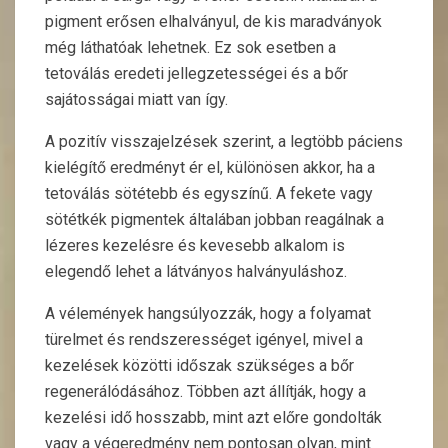
pigment erősen elhalványul, de kis maradványok
még láthatóak lehetnek. Ez sok esetben a
tetoválás eredeti jellegzetességei és a bőr
sajátosságai miatt van így.
A pozitív visszajelzések szerint, a legtöbb páciens
kielégítő eredményt ér el, különösen akkor, ha a
tetoválás sötétebb és egyszínű. A fekete vagy
sötétkék pigmentek általában jobban reagálnak a
lézeres kezelésre és kevesebb alkalom is
elegendő lehet a látványos halványuláshoz.
A vélemények hangsúlyozzák, hogy a folyamat
türelmet és rendszerességet igényel, mivel a
kezelések közötti időszak szükséges a bőr
regenerálódásához. Többen azt állítják, hogy a
kezelési idő hosszabb, mint azt előre gondolták
vagy a végeredmény nem pontosan olyan, mint