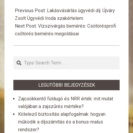
2026-
01-
Previous Post:
Lakásvásárlás ügyvédi díj: Újváry
27
Zsolt Ügyvédi Iroda szakértelem
Next Post:
Vízszivárgás bemérés: Csötörésprofi
csőtörés bemérés megoldásai
Search
LEGUTÓBBI BEJEGYZÉSEK
Zajcsökkentő füldugó és NRR érték: mit mutat
valójában a zajszűrés mértéke?
Kötelező biztosítás alapfogalmak: hogyan
működik a díjszámítás és a bonus-malus
rendszer?