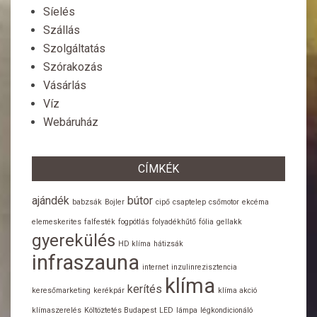
Síelés
Szállás
Szolgáltatás
Szórakozás
Vásárlás
Víz
Webáruház
CÍMKÉK
ajándék
bútor
babzsák
Bojler
cipő
csaptelep
csőmotor
ekcéma
elemeskerites
falfesték
fogpótlás
folyadékhűtő
fólia
gellakk
gyerekülés
HD klíma
hátizsák
infraszauna
internet
inzulinrezisztencia
klíma
kerítés
keresőmarketing
kerékpár
klíma akció
klímaszerelés
Költöztetés Budapest
LED
lámpa
légkondicionáló