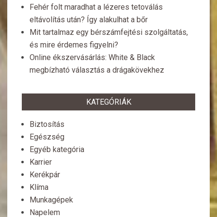
Fehér folt maradhat a lézeres tetoválás
eltávolítás után? Így alakulhat a bőr
Mit tartalmaz egy bérszámfejtési szolgáltatás,
és mire érdemes figyelni?
Online ékszervásárlás: White & Black
megbízható választás a drágakövekhez
KATEGÓRIÁK
Biztosítás
Egészség
Egyéb kategória
Karrier
Kerékpár
Klíma
Munkagépek
Napelem