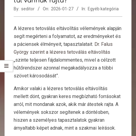
túl vannak rajta?
By:
seditor
On:
2026-01-27
In:
Egyéb kategória
A lézeres tetoválás eltávolítás vélemények alapján
segít megérteni a folyamatot, az eredményeket és
a páciensek élményeit, tapasztalatait.
Dr. Falus
György szerint a lézeres tetoválás eltávolítás
„szinte teljesen fájdalommentes, mivel a célzott
hűtőrendszer azonnal megakadályozza a többi
szövet károsodását”.
Amikor valaki a lézeres tetoválás eltávolítás
mellett dönt, gyakran keres megbízható forrásokat
arról, mit mondanak azok, akik már átestek rajta. A
vélemények sokszor segítenek a döntésben,
hiszen a személyes tapasztalatok gyakran
árnyaltabb képet adnak, mint a szakmai leírások.