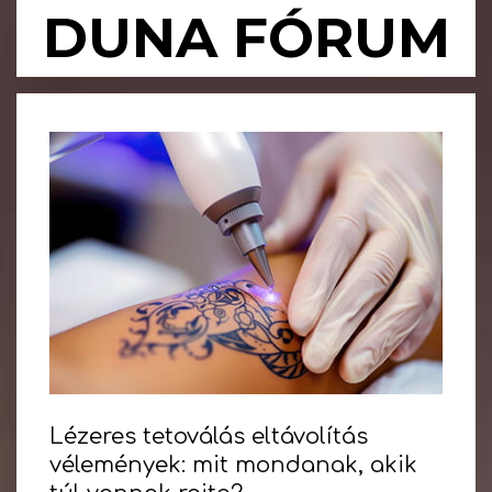
Skip
DUNA FÓRUM
to
content
Primary
Navigation
Menu
Lézeres tetoválás eltávolítás
vélemények: mit mondanak, akik