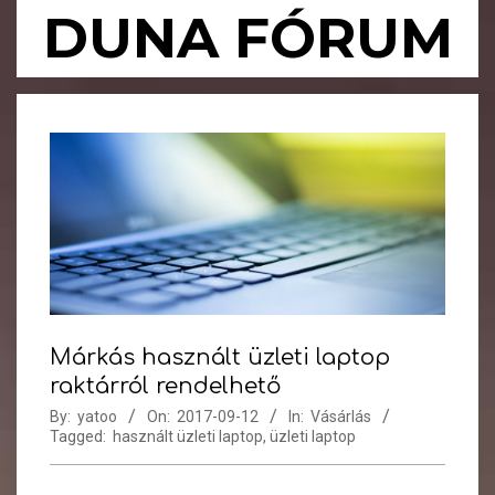
Skip
DUNA FÓRUM
to
content
Primary
Navigation
Menu
Márkás használt üzleti laptop
raktárról rendelhető
By:
yatoo
On:
2017-09-12
In:
Vásárlás
Tagged:
használt üzleti laptop
,
üzleti laptop