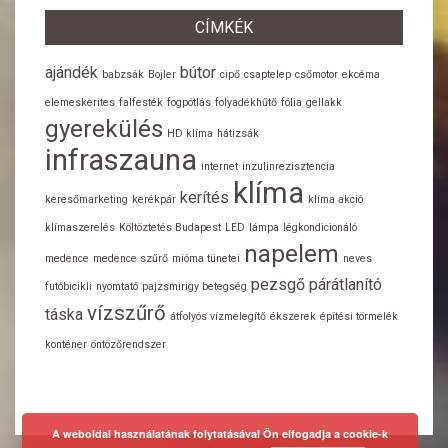
CÍMKÉK
ajándék
bútor
babzsák
Bojler
cipő
csaptelep
csőmotor
ekcéma
elemeskerites
falfesték
fogpótlás
folyadékhűtő
fólia
gellakk
gyerekülés
HD klíma
hátizsák
infraszauna
internet
inzulinrezisztencia
klíma
kerítés
keresőmarketing
kerékpár
klíma akció
klímaszerelés
Költöztetés Budapest
LED
lámpa
légkondicionáló
napelem
medence
medence szűrő
mióma tünetei
neves
pezsgő
párátlanító
futóbicikli
nyomtató
pajzsmirigy betegség
vízszűrő
táska
átfolyós vízmelegítő
ékszerek
építési törmelék
konténer
öntözőrendszer
A weboldal használatának folytatásával Ön elfogadja a cookie-k