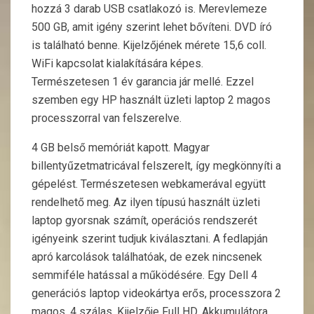
hozzá 3 darab USB csatlakozó is. Merevlemeze
500 GB, amit igény szerint lehet bővíteni. DVD író
is található benne. Kijelzőjének mérete 15,6 coll.
WiFi kapcsolat kialakítására képes.
Természetesen 1 év garancia jár mellé. Ezzel
szemben egy HP használt üzleti laptop 2 magos
processzorral van felszerelve.
4 GB belső memóriát kapott. Magyar
billentyűzetmatricával felszerelt, így megkönnyíti a
gépelést. Természetesen webkamerával együtt
rendelhető meg. Az ilyen típusú használt üzleti
laptop gyorsnak számít, operációs rendszerét
igényeink szerint tudjuk kiválasztani. A fedlapján
apró karcolások találhatóak, de ezek nincsenek
semmiféle hatással a működésére. Egy Dell 4
generációs laptop videokártya erős, processzora 2
magos, 4 szálas. Kijelzője Full HD. Akkumulátora