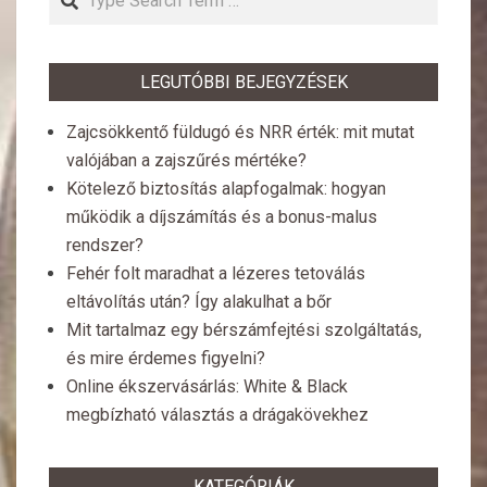
LEGUTÓBBI BEJEGYZÉSEK
Zajcsökkentő füldugó és NRR érték: mit mutat
valójában a zajszűrés mértéke?
Kötelező biztosítás alapfogalmak: hogyan
működik a díjszámítás és a bonus-malus
rendszer?
Fehér folt maradhat a lézeres tetoválás
eltávolítás után? Így alakulhat a bőr
Mit tartalmaz egy bérszámfejtési szolgáltatás,
és mire érdemes figyelni?
Online ékszervásárlás: White & Black
megbízható választás a drágakövekhez
KATEGÓRIÁK