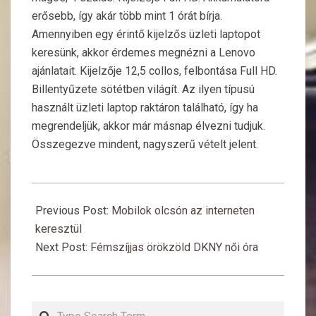
erősebb, így akár több mint 1 órát bírja.
Amennyiben egy érintő kijelzős üzleti laptopot
keresünk, akkor érdemes megnézni a Lenovo
ajánlatait. Kijelzője 12,5 collos, felbontása Full HD.
Billentyűzete sötétben világít. Az ilyen típusú
használt üzleti laptop raktáron található, így ha
megrendeljük, akkor már másnap élvezni tudjuk.
Összegezve mindent, nagyszerű vételt jelent.
2017-
09-
Previous Post:
Mobilok olcsón az interneten
12
keresztül
Next Post:
Fémszíjjas örökzöld DKNY női óra
Search