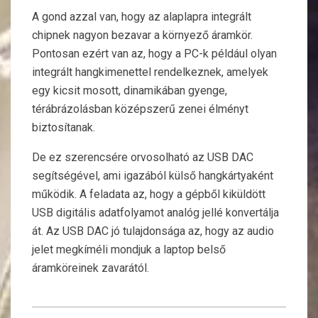
A gond azzal van, hogy az alaplapra integrált
chipnek nagyon bezavar a környező áramkör.
Pontosan ezért van az, hogy a PC-k például olyan
integrált hangkimenettel rendelkeznek, amelyek
egy kicsit mosott, dinamikában gyenge,
térábrázolásban középszerű zenei élményt
biztosítanak.
De ez szerencsére orvosolható az USB DAC
segítségével, ami igazából külső hangkártyaként
működik. A feladata az, hogy a gépből kiküldött
USB digitális adatfolyamot analóg jellé konvertálja
át. Az USB DAC jó tulajdonsága az, hogy az audio
jelet megkíméli mondjuk a laptop belső
áramköreinek zavarától.
2020-