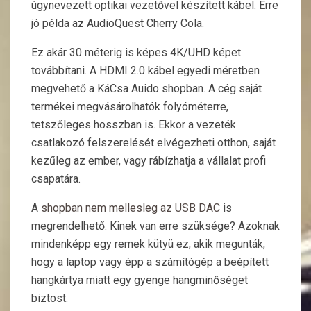
úgynevezett optikai vezetővel készített kábel. Erre
jó példa az AudioQuest Cherry Cola.
Ez akár 30 méterig is képes 4K/UHD képet
továbbítani. A HDMI 2.0 kábel egyedi méretben
megvehető a KáCsa Auido shopban. A cég saját
termékei megvásárolhatók folyóméterre,
tetszőleges hosszban is. Ekkor a vezeték
csatlakozó felszerelését elvégezheti otthon, saját
kezűleg az ember, vagy rábízhatja a vállalat profi
csapatára.
A
shopban nem mellesleg az USB DAC
is
megrendelhető. Kinek van erre szüksége? Azoknak
mindenképp egy remek kütyü ez, akik megunták,
hogy a laptop vagy épp a számítógép a beépített
hangkártya miatt egy gyenge hangminőséget
biztost.