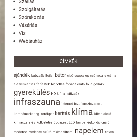
Szállás
Szolgáltatás
Szórakozás
Vásárlás
Víz
Webáruház
CÍMKÉK
ajándék
bútor
babzsák
Bojler
cipő
csaptelep
csőmotor
ekcéma
elemeskerites
falfesték
fogpótlás
folyadékhűtő
fólia
gellakk
gyerekülés
HD klíma
hátizsák
infraszauna
internet
inzulinrezisztencia
klíma
kerítés
keresőmarketing
kerékpár
klíma akció
klímaszerelés
Költöztetés Budapest
LED
lámpa
légkondicionáló
napelem
medence
medence szűrő
mióma tünetei
neves