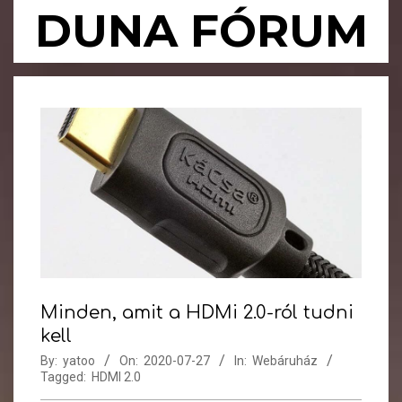
Skip
DUNA FÓRUM
to
content
Primary
Navigation
Menu
Minden, amit a HDMi 2.0-ról tudni
kell
By:
yatoo
On:
2020-07-27
In:
Webáruház
Tagged:
HDMI 2.0