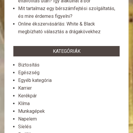
eltávolítás után? Így alakulhat a bőr
Mit tartalmaz egy bérszámfejtési szolgáltatás,
és mire érdemes figyelni?
Online ékszervásárlás: White & Black
megbízható választás a drágakövekhez
KATEGÓRIÁK
Biztosítás
Egészség
Egyéb kategória
Karrier
Kerékpár
Klíma
Munkagépek
Napelem
Síelés