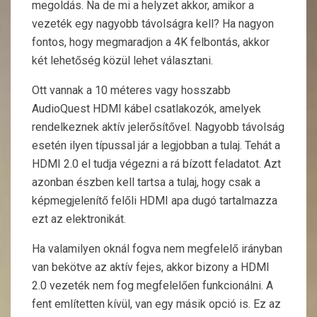
megoldás. Na de mi a helyzet akkor, amikor a
vezeték egy nagyobb távolságra kell? Ha nagyon
fontos, hogy megmaradjon a 4K felbontás, akkor
két lehetőség közül lehet választani.
Ott vannak a 10 méteres vagy hosszabb
AudioQuest HDMI kábel csatlakozók, amelyek
rendelkeznek aktív jelerősítővel. Nagyobb távolság
esetén ilyen típussal jár a legjobban a tulaj. Tehát a
HDMI 2.0 el tudja végezni a rá bízott feladatot. Azt
azonban észben kell tartsa a tulaj, hogy csak a
képmegjelenítő felőli HDMI apa dugó tartalmazza
ezt az elektronikát.
Ha valamilyen oknál fogva nem megfelelő irányban
van bekötve az aktív fejes, akkor bizony a HDMI
2.0 vezeték nem fog megfelelően funkcionálni. A
fent említetten kívül, van egy másik opció is. Ez az