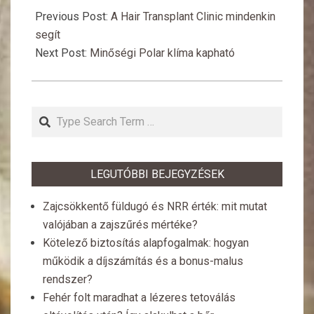
07-
Previous Post:
A Hair Transplant Clinic mindenkin
27
segít
Next Post:
Minőségi Polar klíma kapható
Search
LEGUTÓBBI BEJEGYZÉSEK
Zajcsökkentő füldugó és NRR érték: mit mutat
valójában a zajszűrés mértéke?
Kötelező biztosítás alapfogalmak: hogyan
működik a díjszámítás és a bonus-malus
rendszer?
Fehér folt maradhat a lézeres tetoválás